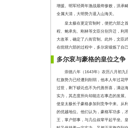
增援。明军经两年激战最终惨败，洪承
全属大清，大明势力退入山海关。
皇太极在更定官制时，便把六部之
程、鲍承先、刚林等文臣分别升迁，利
大改革，确定了八衙官制。此外，文臣
在统辖六部的过程中，多尔衮锻炼了自
多尔衮与豪格的皇位之争
崇德八年（1643年）农历八月初
红旗势力已经遭到削弱，他本人年过花
过世，剩下硕讬也不为代善所喜，满达
实力，其态度所向却能左右事态的发展
使皇太极长子豪格参加到竞争中来。从
的优越地位。他们认为，豪格军功多，
王，掌户部事，与几位叔辈平起平坐。
时又保持着一定实力，又把正蓝旗夺到