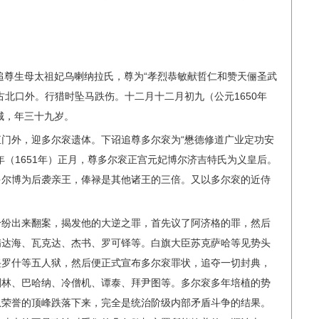
衮追尊生母太祖妃乌喇纳拉氏，尊为“孝烈恭敏献哲仁和赞天俪圣武
古北口外。行猎时坠马跌伤。十二月十二月初九（公元1650年
城，年三十九岁。
门外，迎多尔衮遗体。下诏追尊多尔衮为“懋德修道广业定功安
年（1651年）正月，尊多尔衮正宫元妃博尔济吉特氏为义皇后。
多尔博为后袭亲王，俸禄是其他诸王的三倍。又以多尔衮的近侍
纷纷出来翻案，揭发他的大逆之罪，首先议了阿济格的罪，然后
满达海、瓦克达、杰书、罗可铎等。白旗大臣苏克萨哈等见势头
兴罗什等五人狱，然后便正式宣布多尔衮罪状，追夺一切封典，
刚林、巴哈纳、冷僧机、谭泰、拜尹图等。多尔衮多年培植的势
从荣誉的顶峰跌落下来，完全是统治阶级内部矛盾斗争的结果。