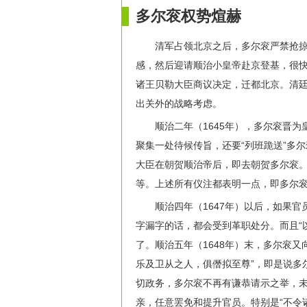
多尔衮权势煊赫
清军占领北京之后，多尔衮严禁抢
感，然后迎请顺治小皇帝赴京登基，很快
诸王贝勒大臣商议决定，迁都北京。清
出关外的战略考虑。
顺治二年（1645年），多尔衮晋
聚集一处待候传旨，还要“列班跪送”多
大臣在朝贺顺治帝后，即去朝贺多尔衮
等。上述所有仪注都表明一点，即多尔
顺治四年（1647年）以后，如果官
字漏字的话，都会受到革职处分。而且“
了。顺治五年（1648年）末，多尔衮
乐及卫从之人，俱僭拟至尊”，即是说多
切政务，多尔衮不再有谦恭请示之举，
亲，任意罢免和提升官员。特别是“不令