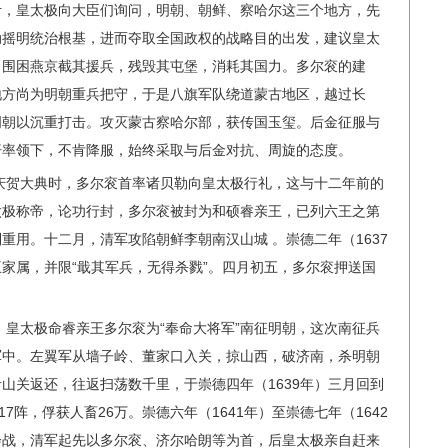
计，皇太极向大臣们询问，明朝、朝鲜、察哈尔这三个地方，先
动摇明统治根基，进而夺取全国政权的战略目的出发，建议皇太
，围困燕京截其援兵，残毁其屯堡，消耗其国力。多尔衮的建
地方尚为明朝重兵把守，于是八旗军队绕道蒙古地区，越过长
明朝以沉重打击。攻灭蒙古察哈尔部，获传国玉玺。后金征服与
汗率领下，不肯降服，始终采取与后金对抗、周旋的态度。
年庆贺大典时，多尔衮首率诸贝勒向皇太极行礼，这与十二年前的
太极称帝，论功行封，多尔衮被封为和硕睿亲王，已列六王之第
重用。十二月，清军攻陷朝鲜李朝南汉山城 。崇德二年（1637
家属，并限“戢其军兵，无得杀戮”。四月初五，多尔衮押送国
日，皇太极命睿亲王多尔衮为“奉命大将军”南征明朝，这次南征兵
军中。左翼军从墙子岭、董家口入关，掠山西，破济南，杀明朝
山关返还，往返扫荡数千里，于崇德四年（1639年）三月回到
7阵，俘获人畜26万。崇德六年（1641年）至崇德七年（1642
会战，清军起先以多尔衮、济尔哈朗等为首，后皇太极亲自赶来