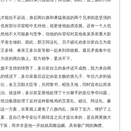
武才能自不必说，身后两白旗和勇猛善战的两个兄弟则是坚强的
中也有部分宗室暗中支持他，就更使他如虎添翼。还有一个人也
虽然他不大可能参与竞争，但他的向背却对其他各派系有重大影
天平发生倾斜。因此，郡王阿达礼、贝子硕讬劝多尔衮自立为皇
亲王多铎、睿亲王多尔衮等都一起来到崇政殿。最后矛盾集中在
铎为首的两白旗上。双方相争，委决不下。
六旗不支持的情势下，多尔衮自立的条件还不成熟，阻力来自两
已的情况下，多尔衮最后议定由皇太极的第九子、年仅六岁的福
登位，各王贝勒大臣等，共同誓书，昭告天地，同时宣布以郑亲
顺治。就这样，多尔衮妥善地处理了十分棘手的皇位争夺问题，
，统治集团处理了反对这种新格局的艾度礼、硕讬、阿达礼、豪
的这一方案，在客观上避免了八旗内乱，保存了实力，维护了上
提案，是自己争夺皇位不易得逞之后才提出来的，是在两黄旗大
或下策，而并非是他一开始就高瞻远瞩、具有极广阔的胸襟。