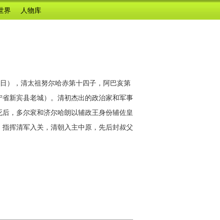
世界
人物库
2月31日），清太祖努尔哈赤第十四子，阿巴亥第
辽宁省新宾县老城）。清初杰出的政治家和军事
极死后，多尔衮和济尔哈朗以辅政王身份辅佐皇
年）指挥清军入关，清朝入主中原，先后封叔父