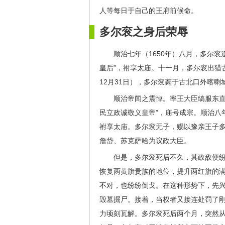
人等每日于自己的王府前候命。
多尔衮之身后荣辱
顺治七年（1650年）八月，多尔
皇后”，祔享太庙。十一月，多尔衮出猎
12月31日），多尔衮薨于古北口外喀喇
顺治帝闻之震悼。率王大臣缟服东直
民立政诚敬义皇帝”，庙号成宗。顺治八
祔享太庙。多尔衮无子，赐以豫亲王子
詹岱、苏克萨哈为议政大臣。
但是，多尔衮死后不久，其政敌便
恢复两黄旗贵族的地位，提升两红旗的
不对，也纷纷倒戈。在这种形势下，先
毁墓掘尸。接着，当权者又接连处罚了
力顷刻瓦解。多尔衮死后两个月，突然