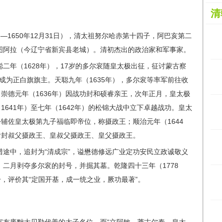
清
7日—1650年12月31日），清太祖努尔哈赤第十四子，阿巴亥第二
赫图阿拉（今辽宁省新宾县老城）。清初杰出的政治家和军事家。
聪二年（1628年），17岁的多尔衮随皇太极出征，征讨蒙古察
成为正白旗旗主。天聪九年（1635年），多尔衮等率军前往收
崇德元年（1636年）因战功封和硕睿亲王，次年正月，皇太极
641年）至七年（1642年）的松锦大战中立下卓越战功。皇太
辅佐皇太极第九子福临即帝位，称摄政王；顺治元年（1644
后封叔父摄政王、皇叔父摄政王、皇父摄政王。
狩猎途中，追封为“清成宗”，谥懋德修远广业定功安民立政诚敬义
）二月剥夺多尔衮的封号，并掘其墓。乾隆四十三年（1778
，评价其“定国开基，成一统之业，厥功最著”。