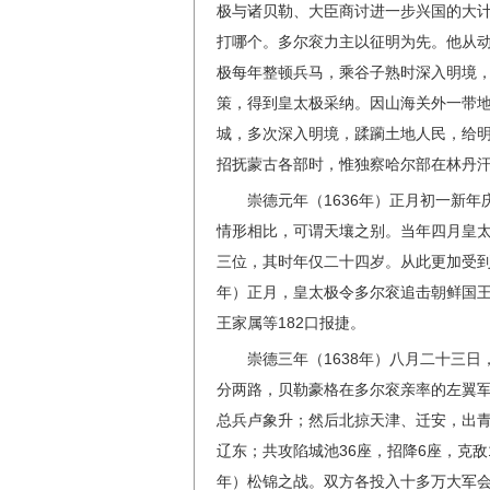
极与诸贝勒、大臣商讨进一步兴国的大
打哪个。多尔衮力主以征明为先。他从
极每年整顿兵马，乘谷子熟时深入明境
策，得到皇太极采纳。因山海关外一带
城，多次深入明境，蹂躏土地人民，给
招抚蒙古各部时，惟独察哈尔部在林丹
崇德元年（1636年）正月初一新
情形相比，可谓天壤之别。当年四月皇
三位，其时年仅二十四岁。从此更加受到
年）正月，皇太极令多尔衮追击朝鲜国王
王家属等182口报捷。
崇德三年（1638年）八月二十三
分两路，贝勒豪格在多尔衮亲率的左翼
总兵卢象升；然后北掠天津、迁安，出青
辽东；共攻陷城池36座，招降6座，克敌1
年）松锦之战。双方各投入十多万大军