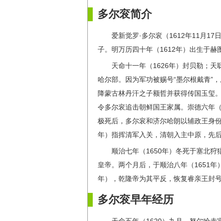
多尔衮简介
爱新觉罗·多尔衮（1612年11月1
子。明万历四十年（1612年）出生于
天命十一年（1626年）封贝勒；天
哈尔部。因为军功被赐号“墨尔根戴青”，
降蒙古林丹汗之子额哲并获得传国玉玺。
令多尔衮追击朝鲜国王家属。崇德六年（1
极死后，多尔衮和济尔哈朗以辅政王身份
年）指挥清军入关，清朝入主中原，先
顺治七年（1650年）冬死于塞北
皇帝。两个月后，于顺治八年（1651年
年），乾隆帝为其平反，恢复睿亲王封号
多尔衮早年经历