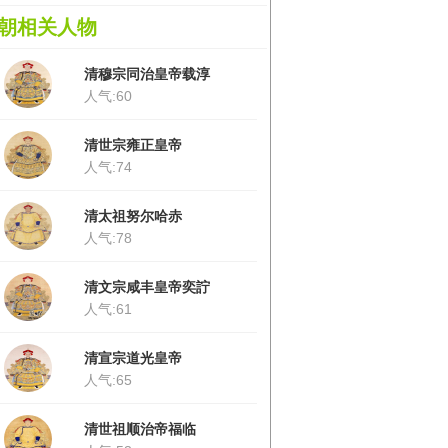
朝相关人物
清穆宗同治皇帝载淳
人气:60
清世宗雍正皇帝
人气:74
清太祖努尔哈赤
人气:78
清文宗咸丰皇帝奕詝
人气:61
清宣宗道光皇帝
人气:65
清世祖顺治帝福临