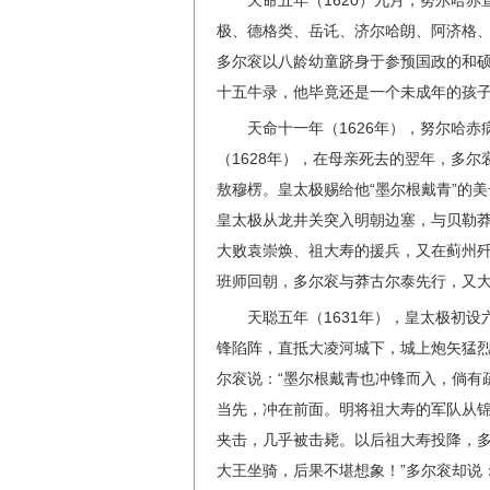
天命五年（1620）九月，努尔哈
极、德格类、岳讬、济尔哈朗、阿济格、
多尔衮以八龄幼童跻身于参预国政的和
十五牛录，他毕竟还是一个未成年的孩
天命十一年（1626年），努尔哈
（1628年），在母亲死去的翌年，多
敖穆楞。皇太极赐给他“墨尔根戴青”的美
皇太极从龙井关突入明朝边塞，与贝勒莽
大败袁崇焕、祖大寿的援兵，又在蓟州歼
班师回朝，多尔衮与莽古尔泰先行，又
天聪五年（1631年），皇太极初
锋陷阵，直抵大凌河城下，城上炮矢猛
尔衮说：“墨尔根戴青也冲锋而入，倘有
当先，冲在前面。明将祖大寿的军队从
夹击，几乎被击毙。以后祖大寿投降，多
大王坐骑，后果不堪想象！”多尔衮却说：