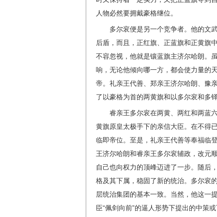
人物必然要拥戴豪格继位。
多尔衮便是另一个竞争者。他的文
后盾，而且，正红旗、正蓝旗和正黄旗
不容忽视，他就是镶蓝旗主济尔哈朗。
响，无论他倾向哪一方，都会使力量的
帝。礼亲王代善、郑亲王济尔哈朗、豫
了以豪格为首的两黄旗和以多尔衮和多
睿亲王多尔衮在两黄、两红和两蓝
黄旗原皇太极手下的亲信大臣。在不得
临即帝位。至是，礼亲王代善等奉福临
王济尔哈朗和睿亲王多尔衮辅政，改元
自己也向权力的顶峰迈进了一步。随后
格及其下属，稳固了新的统治。多尔衮
层统治集团的基本一致。当然，他这一
臣“佩剑向前”的逼人形势下提出的中策