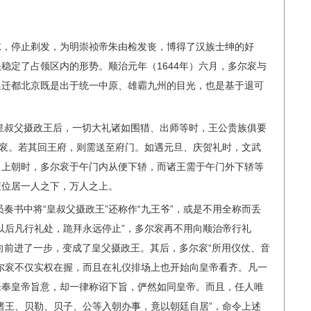
掠，停止剃发，为明崇祯帝朱由检发丧，博得了汉族士绅的好
稳定了占领区内的形势。顺治元年（1644年）六月，多尔衮与
廷迁都北京既是出于统一中原、雄霸九州的目光，也是基于退可
为皇叔父摄政王后，一切大礼诸如围猎、出师等时，王公贵族俱要
尔衮。若其回王府，则需送至府门。如遇元旦、庆贺礼时，文武
。上朝时，多尔衮于午门内从便下轿，而诸王需于午门外下轿等
衮位居一人之下，万人之上。
员奏书中将“皇叔父摄政王”还称作“九王爷”，或是不用全称而丢
以后凡行礼处，跪拜永远停止”，多尔衮再不用向顺治帝行礼
又向前进了一步，变成了皇父摄政王。其后，多尔衮“所用仪仗、音
尔衮不仅实权在握，而且在礼仪排场上也开始向皇帝看齐。凡一
未奉皇帝旨意，却一律称诏下旨，俨然如同皇帝。而且，任人唯
诸王、贝勒、贝子、公等入朝办事，竟以朝廷自居”，命令上述