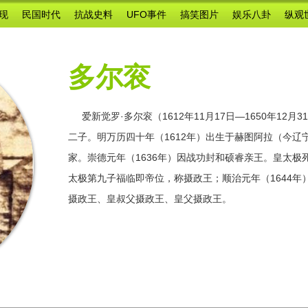
现
民国时代
抗战史料
UFO事件
搞笑图片
娱乐八卦
纵观
多尔衮
爱新觉罗·多尔衮（1612年11月17日—1650年1
二子。明万历四十年（1612年）出生于赫图阿拉（今
家。崇德元年（1636年）因战功封和硕睿亲王。皇太
太极第九子福临即帝位，称摄政王；顺治元年（1644
摄政王、皇叔父摄政王、皇父摄政王。