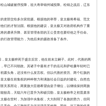
畴松山城破被俘投降，祖大寿举锦州城投降。松锦之战后，辽东
首的吏部交给多尔衮统摄。根据他的举荐，皇太极将希福、范文
用他们的才智治国。根据他的建议，皇太极又对政府机构作了重
武将的袭承升降、甚至管理各部的王公贵胄也要经他之手任命。
己的行政管理能力，为他后来的摄政准备了条件。
九日，皇太极猝死于盛京后宫，他生前未立嗣子。此时，代善的两
甲，早已不问朝政。其诸子中最有才干的岳讬和萨哈廉年轻时已
海初露头角，还没有什么发言权。但以代善的资历、两个红旗的
。皇太极生前集权的种种努力和满族社会日益的封建化，自然也
利害关系而论，两黄旗大臣都希望由皇子继位，以继续保持两旗
才能较高，天聪六年已晋升为和硕贝勒，皇太极称帝之初晋肃亲
皇太极在世时，为加强中央集权，大大削弱了各旗的势力，但同
自己手中，合三旗的实力远远强于其他旗。因此，这三旗的代表