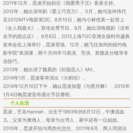
2011年12月，昆凌开始担任《我爱男子汉》客座主持。
2012年，她出演华剧《爱上巧克力》。5月，她与连仲伟代
言2012MTV电影奖[8]。8月15日，她与小林优美一起登上
《女人我最大》，宣传走秀节目。8月，她出演电视剧《没有
名字的甜点店》。9月8日，2012上海TGC亚洲女孩时尚盛典
发布会在上海举行，昆凌登场。12月，她飞往加州的纽约电
影学院”表演课，两个月内学习表演、导演、剪接及分镜等专
业技巧。
2013年，她出演了魏晨的《封面恋人》MV。
2014年1月，昆凌客串演出《大稻埕》。
2014年12月10日下午，确认昆凌加盟《与星共舞》，2015年
1月4日晚昆凌宣布退出节目赛程。
个人生活
昆凌，艺名Hannah，出生于1993年的8月12日，中澳混血
儿，父亲为澳洲人，母亲为台湾人，家中还有一位姐姐。
2010年，昆凌开始与周杰伦交往。2011年8月，两人同游法