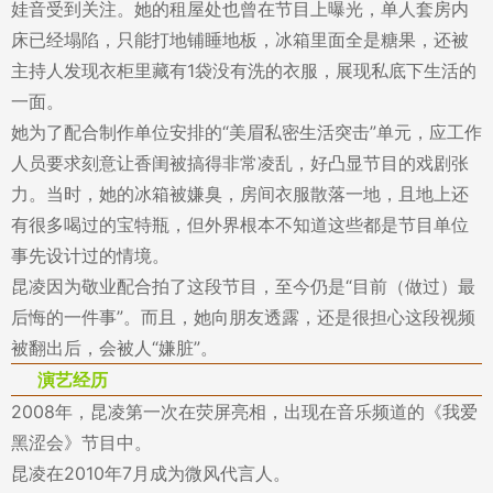
娃音受到关注。她的租屋处也曾在节目上曝光，单人套房内
床已经塌陷，只能打地铺睡地板，冰箱里面全是糖果，还被
主持人发现衣柜里藏有1袋没有洗的衣服，展现私底下生活的
一面。
她为了配合制作单位安排的“美眉私密生活突击”单元，应工作
人员要求刻意让香闺被搞得非常凌乱，好凸显节目的戏剧张
力。当时，她的冰箱被嫌臭，房间衣服散落一地，且地上还
有很多喝过的宝特瓶，但外界根本不知道这些都是节目单位
事先设计过的情境。
昆凌因为敬业配合拍了这段节目，至今仍是“目前（做过）最
后悔的一件事”。而且，她向朋友透露，还是很担心这段视频
被翻出后，会被人“嫌脏”。
演艺经历
2008年，昆凌第一次在荧屏亮相，出现在音乐频道的《我爱
黑涩会》节目中。
昆凌在2010年7月成为微风代言人。