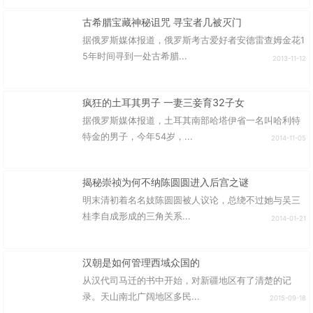
古希腊宝藏神秘诅咒 寻宝者几被灭门
据俄罗斯媒体报道，俄罗斯考古爱好者安德雷查姆金花1
5年时间寻到一处古希腊...
2013-11-12
疯狂的土耳其男子 一妻三妾育32子女
据俄罗斯媒体报道，土耳其南部哈塔伊省一名叫哈利特
特金的男子，今年54岁，...
2014-11-05
揭秘崇祯为何不纳陈圆圆进入后宫之谜
明末清初着名名妓陈圆圆被人议论，总绕不过她与吴三
桂李自成形成的三角关系...
2014-01-21
汉朝是如何管理西域众国的
从汉代司马迁的书中开始，对新疆地区有了清楚的记
录。天山南北广阔地区多民...
2015-09-18