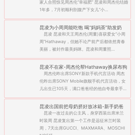
家人合照惊见周杰伦“幸福肥” 昆凌和周杰伦结婚
1年多，7月初顺利剖腹产下女儿“小...
昆凌为小周周能吃饱 喝“妈妈茶”助发奶
昆凌 昆凌和天王周杰伦(周董)喜获爱女“小周
周”Hathaway，但她不论产前产后都依然青春
美丽，被封作最美妈咪。昆凌和周董照...
昆凌不在家-周杰伦帮Hathaway换尿布狗
周杰伦昨出席SONY新款手机代言活动 周杰
狗上来咬她很崩溃(图)
伦昨出席SONY Mobile旗舰手机代言活动，女
儿出生已105天，满口爸爸经的他自夸最拿手...
昆凌出国前把母奶挤好放冰箱-新手奶爸
昆凌一改过去的公主风，身穿西装出席米兰
周杰伦搞不定求救岳母(图)
时装周 昆凌复出第一个工作是远征米兰时装
周，7天出席GUCCI、MAXMARA、MOSCHI