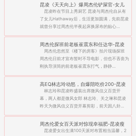
昆凌《天天向上》爆周杰伦铲屎官-女儿
昆凌昨在节目上秀厨艺 昆凌与周杰伦自从有
学芭蕾为了老公梦中情人
了女儿Hathaway后，生活更加圆满，先前昆凌
就曾分享过周杰伦半夜起床换尿布的贴心...
周杰伦探班前老板崔震东和任达华-昆凌
周杰伦忽然至《楼下的房客》拍片现场探班
叫女儿“妹妹”？(图)
周杰伦日前才宣布暂时不导电影，但也不吝啬为
刚执导演筒的前老板崔震东打气，静静...
高EQ林志玲动怒，自爆陪吃价200-昆凌
林志玲和昆凌昨盛装出席微风信义百货开
自诩比周杰伦厉害(图)
幕，两人都是微风女郎 林志玲、关之琳和昆凌
昨天为微风信义百货开幕剪彩，前天因八卦...
周杰伦爱女百天派对惊现幸福肥-昆凌瘦
昆凌爱女出生满100天派对布置相当温馨，2
回原形计划第2胎(图)