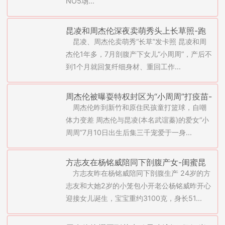
NO5场...
昆凌和周杰伦深夜卖萌秀头上长草照-跑
昆凌、周杰伦卖萌秀“长草”发卡照 昆凌和周
龙套还被拧耳朵(图)
杰伦1年多，7月剖腹产下女儿“小周周”，产后不
到1个月就回复纤细身材、重回工作...
周杰伦被曝耍特权封区为“小周周”打疫苗-
周杰伦昨到新竹和原住民孩童打篮球，自嘲
要昆凌退奶获赞(图)
体力变差 周杰伦与昆凌(本名武谊蓁)的爱女“小
周周”7月10日出生后集三千宠爱于一身...
方志友在杨铭威陪同下剖腹产女-闺蜜昆
方志友昨在杨铭威陪同下剖腹生产 24岁的方
凌卖狗咖啡(图)
志友和大她2岁的小笼包小开老公杨铭威昨开心
迎接女儿诞生，宝宝重约3100克，身长51...