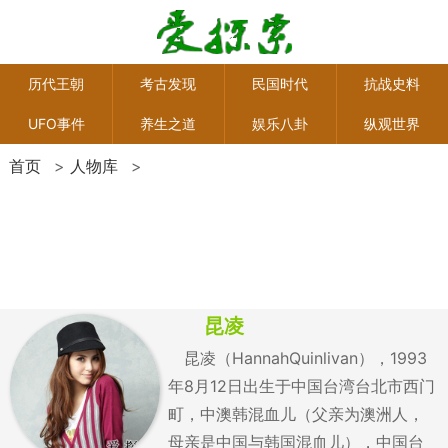
历代王朝
考古发现
民国时代
抗战史料
UFO事件
养生之道
娱乐八卦
纵观世界
首页
>
人物库
>
昆凌
昆凌（HannahQuinlivan），1993
年8月12日出生于中国台湾台北市西门
町，中澳韩混血儿（父亲为澳洲人，
母亲是中国与韩国混血儿），中国台