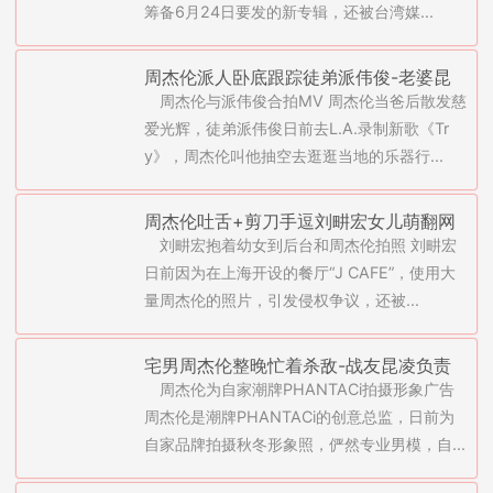
筹备6月24日要发的新专辑，还被台湾媒...
周杰伦派人卧底跟踪徒弟派伟俊-老婆昆
周杰伦与派伟俊合拍MV 周杰伦当爸后散发慈
凌抗旨赚奶粉钱(图)
爱光辉，徒弟派伟俊日前去L.A.录制新歌《Tr
y》，周杰伦叫他抽空去逛逛当地的乐器行...
周杰伦吐舌+剪刀手逗刘畊宏女儿萌翻网
刘畊宏抱着幼女到后台和周杰伦拍照 刘畊宏
友-昆凌携女爱相随(图)
日前因为在上海开设的餐厅“J CAFE”，使用大
量周杰伦的照片，引发侵权争议，还被...
宅男周杰伦整晚忙着杀敌-战友昆凌负责
周杰伦为自家潮牌PHANTACi拍摄形象广告
后勤煮水饺充饥(图)
周杰伦是潮牌PHANTACi的创意总监，日前为
自家品牌拍摄秋冬形象照，俨然专业男模，自...