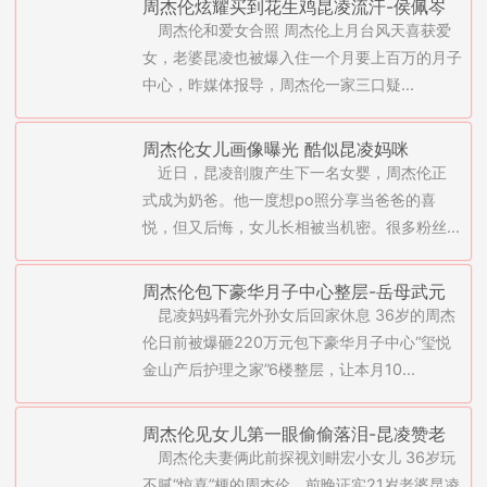
周杰伦炫耀买到花生鸡昆凌流汗-侯佩岑
周杰伦和爱女合照 周杰伦上月台风天喜获爱
和周董藕断丝连(图)
女，老婆昆凌也被爆入住一个月要上百万的月子
中心，昨媒体报导，周杰伦一家三口疑...
周杰伦女儿画像曝光 酷似昆凌妈咪
近日，昆凌剖腹产生下一名女婴，周杰伦正
式成为奶爸。他一度想po照分享当爸爸的喜
悦，但又后悔，女儿长相被当机密。很多粉丝...
周杰伦包下豪华月子中心整层-岳母武元
昆凌妈妈看完外孙女后回家休息 36岁的周杰
庆探视昆凌及外孙女(图)
伦日前被爆砸220万元包下豪华月子中心“玺悦
金山产后护理之家”6楼整层，让本月10...
周杰伦见女儿第一眼偷偷落泪-昆凌赞老
周杰伦夫妻俩此前探视刘畊宏小女儿 36岁玩
公全勤给100分(图)
不腻“惊喜”梗的周杰伦，前晚证实21岁老婆昆凌