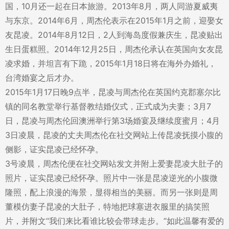
国，10月还一起在日本旅游。2013年8月，两人同游夏威夷
与东京。2014年6月，周杰伦表示在2015年1月之前，迎娶女
友昆凌。2014年8月12日，2人到海岛度假兼庆生，昆凌贴出
生日蛋糕照。2014年12月25日，周杰伦承认在英国向女友昆
凌求婚，并坦言有下跪，2015年1月18日将在海外办婚礼，
台湾婚宴之后才办。
2015年1月17日晚9点半，昆凌与周杰伦在英国约克郡塞尔比
镇的同名教堂举行基督教结婚仪式，正式成为夫妻；3月7
日，昆凌与周杰伦回澳洲举行第3场婚宴及继续度蜜月；4月
3日凌晨，昆凌的丈夫周杰伦在社交网站上传昆凌抚摸小腹的
侧影，证实昆凌已经怀孕。
3号凌晨，周杰伦便在社交网站发文并附上爱妻昆凌大肚子的
照片，证实昆凌已经怀孕。照片中一张是昆凌逆光的小腹微
隆照，配上浪漫的海景，显得相当的美丽。而另一张则是周
董模仿妻子昆凌的大肚子，特地把球塞进衣服里的搞笑照
片，并附文“我们来比看谁比较会带球走步。”如此温馨有爱的