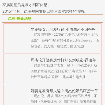
家属同意后昆凌才回家休息。
2015年1月，昆凌被网友挖出曾写给罗志祥的情书。
昆凌 最新消息
昆凌曝女儿可爱行径 小周周还不识爸爸
昆凌(资料图) 22岁的昆凌年纪轻轻就当上“天
王嫂”，还有个快1岁的可爱女儿Hathaway，谈
起老公、女儿她一脸笑意，她说“还没...
周杰伦开健身房对打好友刘畊宏-昆凌年
昆凌与好姐妹方志友一起《SS小燕之夜》畅
纪轻轻出书捞钱(图)
谈婚后生活 周杰伦日前被“凡客诚品”CEO陈年
批评百年后成“垃圾”，此羞辱引起大批...
娇妻昆凌有帮夫运？周杰伦婚后狂捞一亿
周杰伦、昆凌 周杰伦婚后行情不跌反涨，不
多
但以上亿酬劳续当《中国好声音》第五季评审，