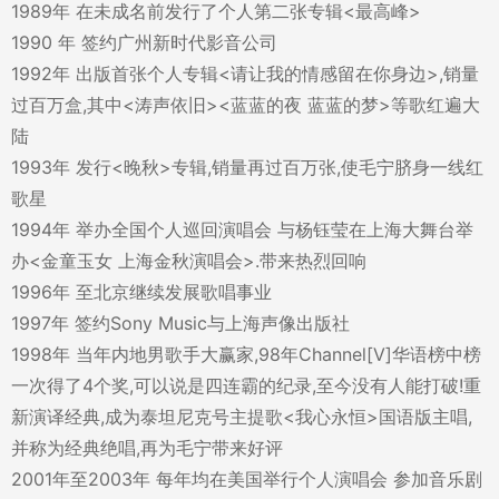
1989年 在未成名前发行了个人第二张专辑<最高峰>
1990 年 签约广州新时代影音公司
1992年 出版首张个人专辑<请让我的情感留在你身边>,销量
过百万盒,其中<涛声依旧><蓝蓝的夜 蓝蓝的梦>等歌红遍大
陆
1993年 发行<晚秋>专辑,销量再过百万张,使毛宁脐身一线红
歌星
1994年 举办全国个人巡回演唱会 与杨钰莹在上海大舞台举
办<金童玉女 上海金秋演唱会>.带来热烈回响
1996年 至北京继续发展歌唱事业
1997年 签约Sony Music与上海声像出版社
1998年 当年内地男歌手大赢家,98年Channel[V]华语榜中榜
一次得了4个奖,可以说是四连霸的纪录,至今没有人能打破!重
新演译经典,成为泰坦尼克号主提歌<我心永恒>国语版主唱,
并称为经典绝唱,再为毛宁带来好评
2001年至2003年 每年均在美国举行个人演唱会 参加音乐剧