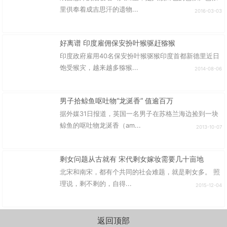
里供奉着成吉思汗的遗物...
2016-03-03
好离谱 印度雇佣保安扮叶猴驱赶猕猴
印度政府雇用40名保安扮叶猴驱猴印度首都新德里近日
饱受猴灾，越来越多猕猴...
2014-08-06
男子拾鲸鱼呕吐物“龙涎香” 值逾百万
据外媒31日报道，英国一名男子在苏格兰海边捡到一块
鲸鱼的呕吐物龙涎香（am...
2013-10-07
剩女问题从古就有 宋代剩女嫁妆需要几十亩地
北宋和南宋，都有个共同的社会难题，就是剩女多。 照
理说，剩不剩的，自得...
2015-12-04
返回顶部