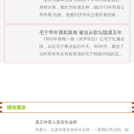
星隐退背后的故事
身材火辣，被封为性感女神，她2013年和老公
李尚顺 结婚，便搬到济州岛过着朴素的家...
毛宁早年遇刺真相 被迫从歌坛隐退五年
1993年春晚一曲《涛声依旧》让毛宁红遍全
国，从此毛宁事业如日中天。90年代，囊括了
当时所有有名有姓奖项的毛宁独霸内地的流...
猜你喜欢
真正外星人其实长这样
外星人，以及外星生命长什么样，一直我们关注的，如