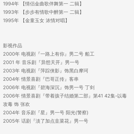
1994年 【情侣金曲歌伴舞第一 二辑】
1993年 【步步有情歌中醉第一 二辑】
1995年 【金童玉女 浓情对唱】
影视作品
2000年 电视剧『一路上有你』男二号 船工
2001 年 音乐剧『异想天开』男一号
2003年 电视剧『萍踪侠影』饰黑白摩珂
2004年 情景喜剧『巴哥正传』客串
2006年 电视剧『碧海深沉』饰男一号 丁剑
2006年 情景喜剧『带着孩子结婚第二部』第41 42集-以毒
攻毒 饰 张欢
2004年 音乐剧『星』男一号 阳光(警察)
2005年 话剧『淡了加点韭菜花』男一号