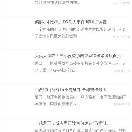
果非得把神话传说中的神...
2015-09-21
偏僻小村惊现UFO伤人事件 印特工调查
一个神秘的不明飞行物向沉睡中的村民发起袭击，引起
了当地村民巨大的恐慌和...
2013-09-24
人类太疯狂！三小伙登顶南京450米紫峰玩自拍
近日，一组徒手攀登高楼的图片在某社交软件上火了起
来，图中3名年轻人站在...
2015-07-29
山西绵山竟有15座肉身佛 全球规模最大
近日，匈牙利博物馆展出一尊内藏有一名高僧遗骸的千
年佛像，因疑似福建省大...
2015-05-27
一代君王：成吉思汗陵为何建在“马背”上
成吉思汗的陵寝名叫八白室，是八顶白色的毡帐。毡帐