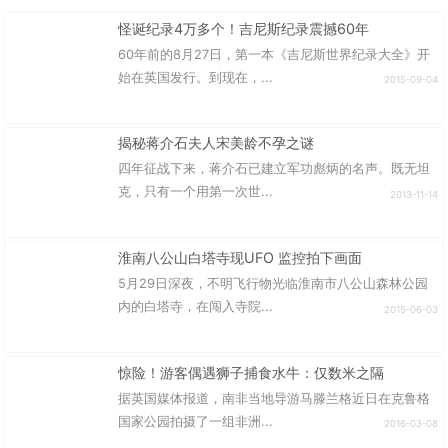
怪诞纪录4万多个！吉尼斯纪录震撼60年
60年前的8月27日，第一本《吉尼斯世界纪录大全》开
始在英国发行。到现在，...
2015-09-04
揭秘蒋介石夫人宋美龄不孕之谜
四年征战下来，蒋介石已建立军功彪炳的名声。既无坦
克，只有一个用第一次世...
2013-11-14
淮南八公山白塔寺现UFO 监控拍下画面
5月29日深夜，不明飞行物光临淮南市八公山森林公园
内的白塔寺，在闯入寺院...
2015-06-03
惊险！游客偶遇狮子捕食水牛：仅数米之隔
据英国媒体报道，南非当地导游马滕兰格近日在克鲁格
国家公园拍摄了一组非洲...
2016-03-08