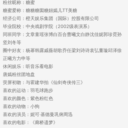
粉丝昵称：糖蜜
糖蜜爱称：糖糖糖囡糖妞嫣儿TT美糖
经济公司：橙天娱乐集团（国际）控股有限公司
毕业院校：中央戏剧学院（2002级表演系）
同班同学：文章童瑶张博白百合曹曦文白静沈佳妮郭珍霓孙
坚刘冬等
圈中好友：杨幂韩露戚薇胡歌乔任梁刘诗诗袁弘董璇邱泽徐
正曦方力申等
休闲娱乐：听音乐看电影
唐嫣粉丝团地盘
荧屏初吻：与霍建华拍《仙剑奇侠传三》
喜欢的运动：羽毛球跑步
喜欢的颜色：紫色粉红色
喜欢的动物：小狗
喜欢的演员：妮可·基德曼巩俐周迅
喜欢的电影：《廊桥遗梦》