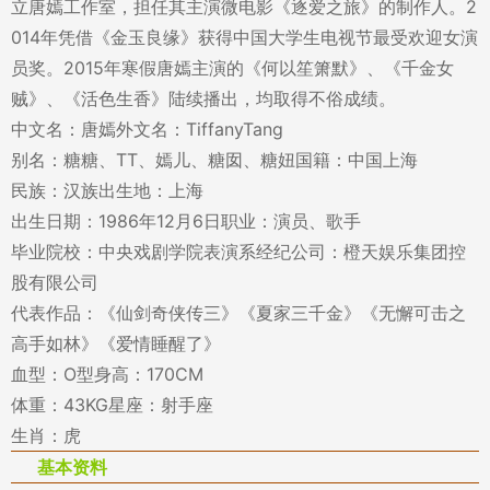
立唐嫣工作室，担任其主演微电影《逐爱之旅》的制作人。2
014年凭借《金玉良缘》获得中国大学生电视节最受欢迎女演
员奖。2015年寒假唐嫣主演的《何以笙箫默》、《千金女
贼》、《活色生香》陆续播出，均取得不俗成绩。
中文名：唐嫣外文名：TiffanyTang
别名：糖糖、TT、嫣儿、糖囡、糖妞国籍：中国上海
民族：汉族出生地：上海
出生日期：1986年12月6日职业：演员、歌手
毕业院校：中央戏剧学院表演系经纪公司：橙天娱乐集团控
股有限公司
代表作品：《仙剑奇侠传三》《夏家三千金》《无懈可击之
高手如林》《爱情睡醒了》
血型：O型身高：170CM
体重：43KG星座：射手座
生肖：虎
基本资料