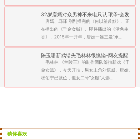
32岁唐嫣对众男神不来电只认邱泽-会发
唐嫣、邱泽 刚刚播完的《何以笙萧默》、正
嗲但不作的上海姑娘(图)
在播出的《千金女贼》、即将播出的《活色生
香》，2015年一开年，唐嫣一连三发“承...
陈玉珊新戏错失毛林林很懊恼-网友提醒
毛林林 《兰陵王》的制作团队筹拍新戏《千
杨幂防闺蜜唐嫣(图)
金女贼》，今天开拍，男女主角刘恺威、唐嫣、
杨佑宁已就位，但女二号“女贼”人选...
猜你喜欢