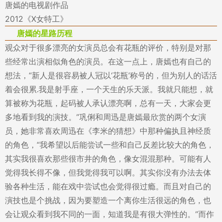
唐嫣的电视剧作品
2012《X女特工》
唐嫣的星路历程
观众对于很多漂亮的女演员总会有花瓶的评价，特别是对那
些经常出演相似角色的演员。在这一点上，唐嫣也有自己的
想法，“新人是很容易被人冠以‘花瓶’称号的，但为别人的话活
着会很累.我是射手座，一个天生的乐天派。我就只能想，就
算被称为花瓶，起码被人承认漂亮啊，总有一天，大家会更
多地看到我的演技。”巩俐和周迅是唐嫣最欣赏的两个女演
员，她非常喜欢周迅在《李米的猜想》中那种偏执且神经质
的角色，“我希望以后能尝试一些和自己反差比较大的角色，
其实我很喜欢那些很市井的角色，像女混混那种。可能有人
觉得我长得不像，但我觉得我可以啊。其实你没有办法去体
验各种生活，能在戏中尝试也会觉得很过瘾。而且对自己的
演技也是个挑战，因为要塑造一个离你生活很远的角色，也
会让观众看到我不同的一面，知道我是有很大弹性的。”而作