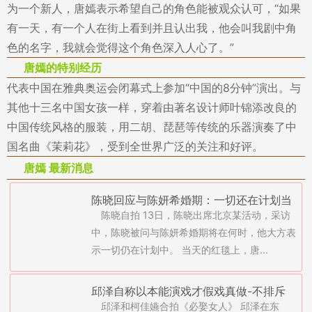
为一个新人，唐嫣表示希望自己的角色能被观众认可，“如果
有一天，有一个人在街上看到并且认出我，他会叫我剧中角
色的名字，我就会觉得这个角色深入人心了。”
唐嫣的特别经历
代表中国在雅典奥运会闭幕式上参加“中国的8分钟”演出。与
其他十三名中国女孩一样，穿着由著名设计师叶锦添改良的
中国传统风格的服装，用二胡、琵琶等传统的乐器演奏了中
国名曲《茉莉花》，受到全世界广泛的关注和好评。
唐嫣 最新消息
陈晓回应与陈妍希婚期：一切还在计划当
陈晓自拍 13日，陈晓出席北京某活动，采访
中
中，陈晓被问与陈妍希婚期将在何时，他大方表
示一切仍在计划中。 当天的红毯上，唐...
邱泽自称以本能演戏才假戏真做-不排斥
邱泽和柯佳嬿合拍《必娶女人》 邱泽在东