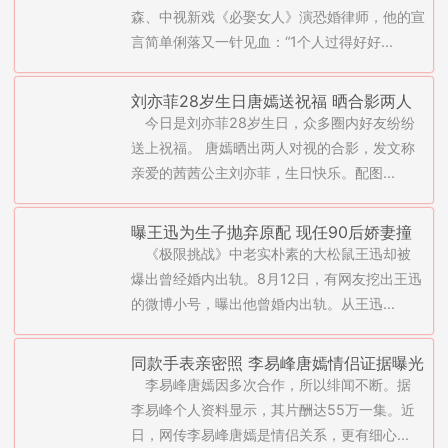
再跟唐嫣、陈乔恩合作(图)
森、中视新戏《必娶女人》演恐婚律师，他的宣
言简单俐落又一针见血：“1个人过得好好...
刘亦菲28岁生日唐嫣送祝福 晒合影两人
今日是刘亦菲28岁生日，众多圈内好友纷纷
含笑对视
送上祝福。 唐嫣晒出两人对视的合影，发文称
亲爱的茜茜公主刘亦菲，生日快乐。配图...
曝王迅为生子抛弃原配 现任90后娇妻撞
《极限挑战》中老实朴素的大松鼠王迅却被
脸唐嫣
爆出曾经婚内出轨。8月12日，有网友挖出王迅
的微博小号，曝出他曾婚内出轨。从王迅...
同款手表亲密照 李易峰唐嫣情侣证据曝光
李易峰唐嫣因多次合作，所以绯闻不断。据
李易峰个人资料显示，其片酬达55万一集。近
日，网传李易峰唐嫣是情侣关系，更有细心...