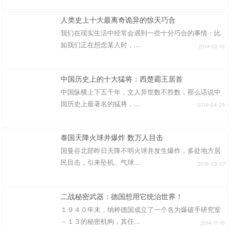
人类史上十大最离奇诡异的惊天巧合
我们在现实生活中经常会遇到一些十分巧合的事情：比
如我们正在想念某人时，...
2014-02-13
中国历史上的十大猛将：西楚霸王居首
中国纵横上下五千年，文人异世数不胜数，那么话说中
国历史上最著名的猛将，...
2014-04-29
泰国天降火球并爆炸 数万人目击
国曼谷北部昨日天降不明火球并发生爆炸，多处地方居
民目击，引来坠机、气球...
2016-03-07
二战秘密武器：德国想用它统治世界！
１９４０年末，纳粹德国成立了一个名为爆破手研究室
－１３的秘密机构，其任...
2014-11-10