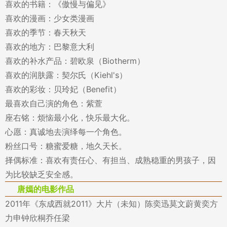
喜欢的书籍：《傲慢与偏见》
喜欢的漫画：少女类漫画
喜欢的季节：春天秋天
喜欢的地方：巴黎意大利
喜欢的补水产品：碧欧泉（Biotherm）
喜欢的润肤露：契尔氏（Kiehl's）
喜欢的彩妆：贝玲妃（Benefit）
最喜欢自己演的角色：紫萱
座右铭：烦恼最小化，快乐最大化。
心愿：真诚地去演绎每一个角色。
粉丝口号：糖蜜爱糖，地久天长。
择偶标准：喜欢有责任心、有担当、成熟稳重的男孩子，因
为比较缺乏安全感。
唐嫣的电影作品
2011年《东成西就2011》大片（未知）陈奕迅莫文蔚黄奕方
力申钟欣桐乔任梁