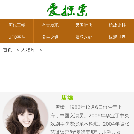
历代王朝
考古发现
民国时代
抗战史料
UFO事件
养生之道
娱乐八卦
纵观世界
首页
>
人物库
>
唐嫣
唐嫣，1983年12月6日出生于上
海，中国女演员。2006年毕业于中央
戏剧学院表演系本科班。2004年被张
艺谋钦定为“奥运宝贝”，赴雅典参