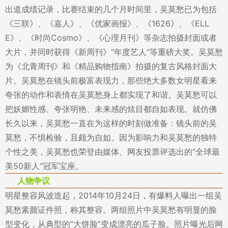
出道成绩记录，比赛结束的几个月时间里，吴莫愁已为包括
《三联》、《嘉人》、《优家画报》、《1626》、《ELL
E》、《时尚Cosmo》、《心理月刊》等杂志拍摄封面或者
大片，并同时获得《新周刊》“年度艺人”等重磅大奖。吴莫愁
为《北青周刊》和《精品购物指南》拍摄的复古风格封面大
片。吴莫愁在镜头前极富表现力，那些绝大多数女明星看来
夸张的动作和表情在吴莫愁身上都实现了和谐。吴莫愁可以
把妖媚性感、夸张明艳、未来感的炫目都自如表现。就仿佛
长久以来，吴莫愁一直在为这样的时刻做准备：镜头前的吴
莫愁，不惧检验，且颇为自如。因为影响力和吴莫愁的独特
个性之美，吴莫愁也荣登由媒体、网友投票评选出的“全球最
美50新人”冠军宝座。
人物争议
明星整容风波迭起，2014年10月24日，有爆料人曝出一组吴
莫愁素颜证件照，称其整容。两组照片中吴莫愁有明显的脸
型变化，从典型的“大饼脸”变成漂亮的瓜子脸。照片曝光后网