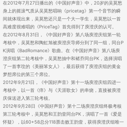
在2012年7月27日播出的《中国好声音》中，20岁的吴莫愁
身上的摇滚气质从吴莫愁唱响《pricetag》第一个音节的瞬
间就体现出来，吴莫愁还只是一个大一学生，吴莫愁以一首
高难度很难唱的《PriceTag》首先得到了庾澄庆的认可。
在2012年8月31日，《中国好声音》第八场庾澄庆组第一轮
考核中，吴莫愁和陶虹旭被庾澄庆导师分到了同一组，同台P
K演唱《BadRomance》歌曲。在《中国好声音》第八场庾
澄庆组第二轮考核中，吴莫愁抽中和褚乔同台PK，选择演唱
了一首李玟的《美丽笨女人》，最后获得了庾澄庆组的黄金
梦想席位的第三个席位。
2012年9月21日，《中国好声音》第十一场庾澄庆组四进一
考核中，以一首《痒》与《天涯歌女》的串烧，直接被庾澄
庆保送进入第三轮考核。
2012年9月28日《中国好声音》第十二场庾澄庆组终极考核
第三轮考核中，吴莫愁和王韵壹同台PK，演唱了一首《爱是
怀疑》，以60+58总分118票击败王韵壹，获得庾澄庆组唯一