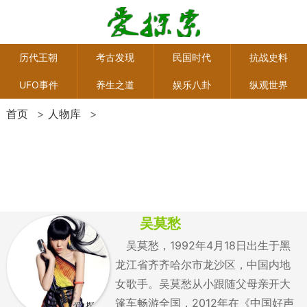
历代王朝
考古发现
民国时代
抗战史料
UFO事件
养生之道
娱乐八卦
纵观世界
首页
>
人物库
>
吴莫愁
吴莫愁，1992年4月18日出生于黑
龙江省齐齐哈尔市龙沙区，中国内地
女歌手。吴莫愁从小跟随父母亲开大
篷车畅游全国，2012年在《中国好声