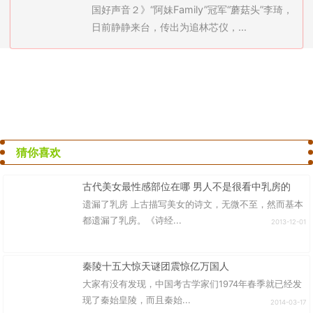
国好声音２》“阿妹Family”冠军“蘑菇头”李琦，
日前静静来台，传出为追林芯仪，...
猜你喜欢
古代美女最性感部位在哪 男人不是很看中乳房的
遗漏了乳房 上古描写美女的诗文，无微不至，然而基本
都遗漏了乳房。《诗经...
2013-12-01
秦陵十五大惊天谜团震惊亿万国人
大家有没有发现，中国考古学家们1974年春季就已经发
现了秦始皇陵，而且秦始...
2014-03-17