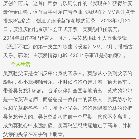
历创作而成。这首自己参与歌词创作的《就现在》获得年度
最佳金曲奖，这首百事可乐广告单曲《就现在》MV累计点击
播放3亿多次，创造了娱乐营销领域的记录。2013年7月21
日，庾澄庆的北京演唱会正式开票，吴莫愁担任嘉宾。
2014年出任春纪代言人。4月，吴莫愁推出个人首张专辑
《无所不在》的第一支主打歌曲《没差》MV。7月，搭档古
天乐、郭采洁主演爱情微电影《2014乐事谁是你的菜》。
个人生活
吴莫愁父亲是位唱反串出身的音乐人。莫愁从小受到父亲的
影响，很小就接触音乐。小时候爸爸总是开着一辆大篷车，
带着吴莫愁和妈妈、音乐伙伴到全国各地演出。莫愁的妈妈
是一位英语老师，而爸爸是一位自由的音乐人，吴莫愁小时
候和吴莫愁爸爸一样，是个小光头。爸爸是唱着哈林的歌把
吴莫愁养大的。吴莫愁高考的前一个星期，爸爸不幸离世，
成为莫愁心中永远的痛。吴莫愁强忍悲痛通过了高考，并将
父亲的头像在左手臂上刺青。