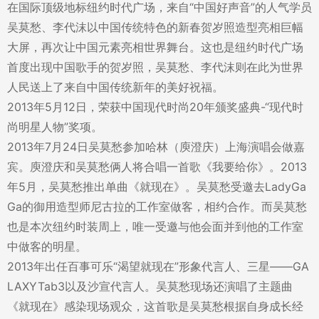
在国际顶级地标纽约时代广场，来自“中国好声音”的人气学员
吴莫愁、李代沫以中国传统特色的新春贺岁照造型亮相巨幅
大屏，再次让中国元素亮相世界舞台。这也是纽约时代广场
首度出现中国歌手的贺岁照，吴莫愁、李代沫则在此为世界
人民送上了来自中国传统新年的美好祝福。
2013年5月12日，荣获中国现代时尚20年颁奖盛典-“现代时
尚明星人物”奖项。
2013年7月24日吴莫愁参加哈林（庾澄庆）上海演唱会做嘉
宾。庾澄庆和吴莫愁俩人将合唱一首歌《我要给你》。2013
年5月，吴莫愁推出单曲《就现在》。吴莫愁受邀去LadyGa
Ga的御用造型师尼古拉的工作室做客，相约合作。而吴莫愁
也是本次纽约时装周上，唯一受邀与他会面并到他的工作室
中做客的明星。
2013年出任百事可乐“渴望就现在”形象代言人、三星——GA
LAXYTab3以及沙宣代言人。吴莫愁现场还演唱了主题曲
《就现在》感染现场观众，这首歌是吴莫愁根据自身成长经