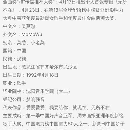
金曲奖”和“传媒推荐大奖”；4月17日推出个人首张专辑《无所
不在》，4月23日，在第18届全球华语榜中榜暨亚洲影响力
大典中荣获年度最劲爆女歌手和年度最佳金曲两项大奖。
中文名：吴莫愁
外文名：MoMoWu
别名：莫愁、小老莫
国籍：中国
民族：汉族
出生地：黑龙江省齐齐哈尔市龙沙区
出生日期：1992年4月18日
职业：歌手
毕业院校：沈阳音乐学院（大二）
经纪公司：梦响强音
代表作品：爱爱爱爱、我要给你、就现在、无所不在
主要成就：第一季中国好声音亚军、周末画报亚洲年度新锐
歌手大奖、中国魅力榜中国魅力50人之一、新周刊中国娇子