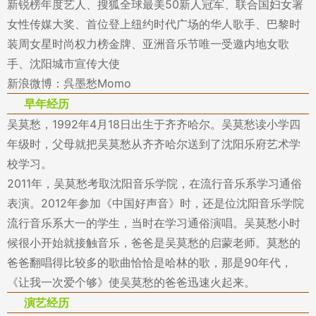
新锐榜年度艺人、搜狐全球最美50新人冠军、联合国妇女署
女性传媒大奖、首位登上纽约时代广场的华人歌手、巴黎时
装周女星时尚权力榜金牌、亚洲音乐节唯一受邀内地女歌
手、沈阳城市宣传大使
新浪微博：呉墨愁Momo
早年经历
吴莫愁，1992年4月18日出生于齐齐哈尔。吴莫愁读小学四
年级时，父母就把吴莫愁从齐齐哈尔送到了沈阳乐府艺术学
校学习。
2011年，吴莫愁考取沈阳音乐学院，在流行音乐系学习通俗
表演。2012年参加《中国好声音》时，还是位沈阳音乐学院
流行音乐系大一的学生，当时在学习通俗演唱。吴莫愁小时
候很小开始就接触音乐，爸爸是吴莫愁的启蒙老师。莫愁的
爸爸翻唱得比较多的歌曲恰恰是哈林的歌，那是90年代，
《让我一次爱个够》使吴莫愁的爸爸迅速火起来。
演艺经历