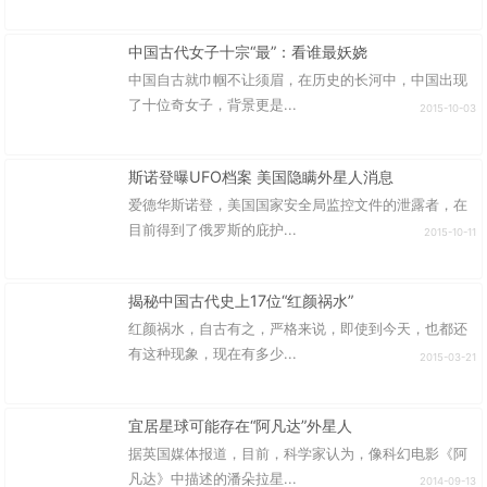
中国古代女子十宗“最”：看谁最妖娆
中国自古就巾帼不让须眉，在历史的长河中，中国出现
了十位奇女子，背景更是...
2015-10-03
斯诺登曝UFO档案 美国隐瞒外星人消息
爱德华斯诺登，美国国家安全局监控文件的泄露者，在
目前得到了俄罗斯的庇护...
2015-10-11
揭秘中国古代史上17位“红颜祸水”
红颜祸水，自古有之，严格来说，即使到今天，也都还
有这种现象，现在有多少...
2015-03-21
宜居星球可能存在“阿凡达”外星人
据英国媒体报道，目前，科学家认为，像科幻电影《阿
凡达》中描述的潘朵拉星...
2014-09-13