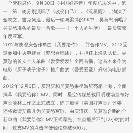
一个梦想席位。9月30日《中国好声音》年度总决选中，第
一，第二轮分别演唱了《改变自己》，《流星雨》，淘汰了
金志文、吉克隽逸，最后一轮与梁博的PK中，吴莫愁演唱了
吴莫愁准备的最后一首歌——《一个人的生活》，最后荣获
年度亚军。
2012与庾澄庆合作单曲《我要给你》，并合作MV。2012受
邀参加中央电视台《梦想合唱团》，并担任上海队队长。吴
莫愁的首支个人单曲《爱爱爱爱》全网首播。这首本来作为
电影《厨子戏子痞子》推广曲的《爱爱爱爱》升级为电影插
曲。
2012年12月6日，庾澄庆和吴莫愁乘坐游艇亮相上海，全面
揭幕《我要给你》MV。同时，星空传媒总裁田明现场宣布好
声音哈林工作室正式成立，除了邀请《美国好声音》评委，
还将邀请艾薇儿为吴莫愁写歌。由庾澄庆、吴莫愁合唱的全
新单曲《我要给你》MV正式曝光。在首播后不到12小时的时
间，这支MV的点击率便轻松突破500万。