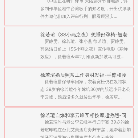
《中国正在听》评审 大陆选秀节目崛起，许
亚轩难敌诱惑(图)
多制作单位相中台湾歌手的知名度，开出优厚条
件力邀他们加入评审行列，眼看庾澄庆...
徐若瑄《SS小燕之夜》想睡好孕椅-被老
贾静雯、徐若瑄、张小燕 徐若瑄、贾静雯、
公撞见泼辣发飙一幕(图)
郭采洁日前上《SS小燕之夜》宣传电影《寒蝉
效应》，徐若瑄今年2月刚跟新加坡马可波...
徐若瑄婚后照常工作身材发福-手臂和腰
徐若瑄搭保母车回家，衣着宽松仍在发福状
围大了两码(图)
态 39岁的徐若瑄今年嫁给36岁的航运小开老公
李云峰，婚后没多久就传出怀孕，徐若瑄...
徐若瑄自爆和李云峰互相按摩超激烈-问
徐若瑄昨与老公李云峰举行归宁宴 39岁的徐
怀孕老公紧张露端倪(图)
若瑄昨晚在台北艾美酒店办归宁宴，她牵着新加
坡马可波罗海业集团主席老公李云峰首...