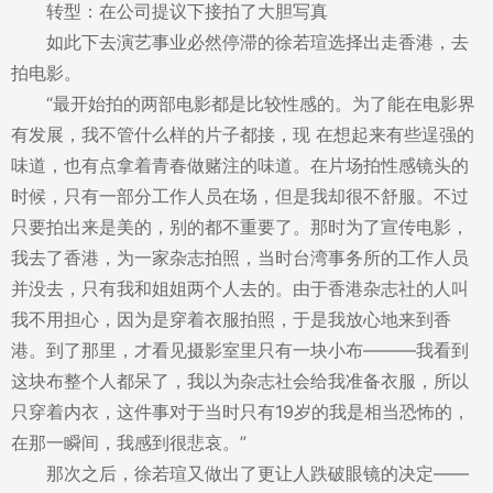
转型：在公司提议下接拍了大胆写真
如此下去演艺事业必然停滞的徐若瑄选择出走香港，去
拍电影。
“最开始拍的两部电影都是比较性感的。为了能在电影界
有发展，我不管什么样的片子都接，现 在想起来有些逞强的
味道，也有点拿着青春做赌注的味道。在片场拍性感镜头的
时候，只有一部分工作人员在场，但是我却很不舒服。不过
只要拍出来是美的，别的都不重要了。那时为了宣传电影，
我去了香港，为一家杂志拍照，当时台湾事务所的工作人员
并没去，只有我和姐姐两个人去的。由于香港杂志社的人叫
我不用担心，因为是穿着衣服拍照，于是我放心地来到香
港。到了那里，才看见摄影室里只有一块小布———我看到
这块布整个人都呆了，我以为杂志社会给我准备衣服，所以
只穿着内衣，这件事对于当时只有19岁的我是相当恐怖的，
在那一瞬间，我感到很悲哀。”
那次之后，徐若瑄又做出了更让人跌破眼镜的决定——