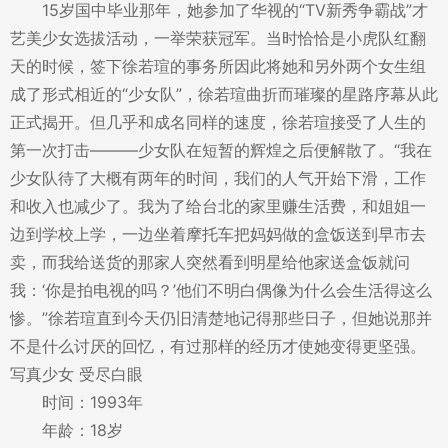
15岁国中毕业那年，她参加了华视的“TV新秀争霸战”才
艺美少女选拔活动，一举荣获冠军。当时恰恰是小虎队红翻
天的时候，签下徐若瑄的事务所因此将她和另外两个女生组
成了形式相近的“少女队”，徐若瑄曲折而璀璨的星路序幕从此
正式揭开。但几乎和成名同样的速度，徐若瑄接受了人生的
第一次打击———少女队在短暂的辉煌之后便解散了。“我在
少女队待了大概有两年的时间，我们的人气开始下滑，工作
和收入也减少了。我为了给台北的家里赚生活费，和姐姐一
边到学校上学，一边坐着摩托车把妈妈做的盒饭送到早市去
卖，而我给送货的那家人突然看到明星给他家送盒饭就问
我：‘你是拍电视的吗？’他们不明白偶像为什么会生活得这么
惨。”徐若瑄直到今天仍旧清楚地记得那些日子，但她说那并
不是什么讨厌的回忆，有过那样的经历才使她变得更坚强。
写真少女 受尽白眼
时间：1993年
年龄：18岁