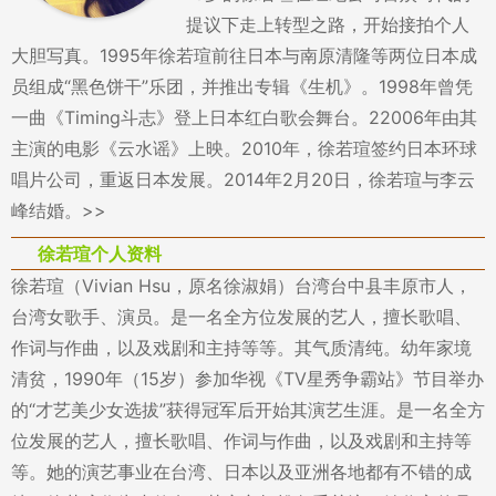
提议下走上转型之路，开始接拍个人
大胆写真。1995年徐若瑄前往日本与南原清隆等两位日本成
员组成“黑色饼干”乐团，并推出专辑《生机》。1998年曾凭
一曲《Timing斗志》登上日本红白歌会舞台。22006年由其
主演的电影《云水谣》上映。2010年，徐若瑄签约日本环球
唱片公司，重返日本发展。2014年2月20日，徐若瑄与李云
峰结婚。>>
徐若瑄个人资料
徐若瑄（Vivian Hsu，原名徐淑娟）台湾台中县丰原市人，
台湾女歌手、演员。是一名全方位发展的艺人，擅长歌唱、
作词与作曲，以及戏剧和主持等等。其气质清纯。幼年家境
清贫，1990年（15岁）参加华视《TV星秀争霸站》节目举办
的“才艺美少女选拔”获得冠军后开始其演艺生涯。是一名全方
位发展的艺人，擅长歌唱、作词与作曲，以及戏剧和主持等
等。她的演艺事业在台湾、日本以及亚洲各地都有不错的成