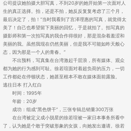
公司提议她拍摄大胆写真，不到20岁的她开始第一次面对人
生的真正选择。拍，还是不拍，她反反复复考虑了三个月，
最后决定了，拍！“当时我看到了宫泽理惠的写真，就觉得太
美了！自己也希望留下美丽的回忆，于是就拍了。拍写真的
摄影师和第一次拍写真的我合作得很好，那是混杂着羞涩和
美丽的我。虽然我现在仍然美丽，但是我不可能如昨天般心
态，因为那是一个人的青春。”
不出预料，写真集在台湾激起千层浪，所有媒体、观众
都为她的行为感到可耻。徐若瑄面对着超负荷的压力，一切
工作都处在停顿状态，她甚至根本不敢在媒体面前露脸。
逃往日本 打入红白
时间：1995年
年龄：20岁
成功：组成“黑色饼干”，三张专辑总销量300万张
在台湾被定义成小脱星的徐若瑄被一家日本事务所看中
了，认为她是个敢于突破形象的女孩，向她发出邀请。徐若