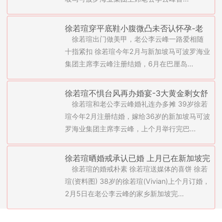
徐若瑄穿平底鞋小腹微凸未否认怀孕-老
徐若瑄出门做美甲，老公李云峰一路爱相随
公李云峰细心照料(图)
十指紧扣 徐若瑄今年2月与新加坡马可波罗海业
集团主席李云峰注册结婚，6月在巴厘岛...
徐若瑄不惧台风再办婚宴-3大黄金剩女舒
徐若瑄和老公李云峰婚礼连办多摊 39岁徐若
淇、林志玲、林心如出席
瑄今年2月注册结婚，嫁给36岁的新加坡马可波
罗海业集团主席李云峰，上个月举行完巴...
徐若瑄晒婚戒承认已婚 上月已在新加坡完
徐若瑄的婚戒朴素 徐若瑄送媒体的喜饼 徐若
成登记
瑄(资料图) 38岁的徐若瑄(Vivian)上个月订婚，
2月5日在老公李云峰的家乡新加坡完...