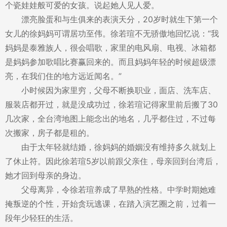
个瓷娃娃般可爱的女孩。说起她人见人爱。
漂亮脸蛋和与生俱来的表演天分，20岁时就生下第一个
女儿的徐妈妈可谓居功至伟。徐若瑄不无骄傲地回忆说：“我
妈妈是泰雅族人，很会唱歌，家里的电风扇、电视、冰箱都
是妈妈参加歌唱比赛赢回来的。而且妈妈年轻的时候超级漂
亮，在我们住的地方远近闻名。”
小时候因为家里穷，父母不断换职业，面店、洗车店、
服装店都开过，就是没成功过，徐若瑄记得家里前后搬了30
几次家，全台湾地图上能念出的地名，几乎都住过，不过每
次搬家，房子都是租的。
由于太年轻就结婚，徐妈妈的婚姻没有维持多久就划上
了休止符。因此徐若瑄5岁以前跟父亲住，母亲回到台湾后，
她才回到母亲的身边。
父母离异，令徐若瑄养成了早熟的性格。中学时期她难
掩叛逆的个性，开始贪玩逃课，在踏入演艺圈之前，过着一
段年少轻狂的生活。