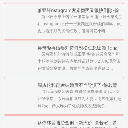
萧亚轩nstagram发素颜照又很快删除-徐
萧亚轩今早上传了一张素颜照 萧亚轩今早8点
若瑄与江佩蓉合照被赞(图)
在Instagram上传一张素颜照跟粉丝们问早，虽
皮肤看来颇为光滑细致，但装可爱小嘟...
吴奇隆再婚娶刘诗诗刘松仁想证婚-旧爱
吴奇隆和刘诗诗修成正果 44岁的吴奇隆昨和
蔡少芬冷对徐若瑄祝福(图)
小17岁的刘诗诗在内地领证结婚，2人实现承诺
在微博分享婚讯。再婚的吴奇隆率先贴出...
周杰伦和昆凌结婚后不当导演了-徐若瑄
徐若瑄假呕装害喜 难逃侯佩岑法眼 两代Ｊ女
装呕侯佩岑亏太假(图)
郎侯佩岑、徐若瑄相继成为人妻，周杰伦婚礼还
剩2天，两人昨为了化妆师及发型师好...
蔡依林登陆捞金创下新天价-徐若瑄、萧