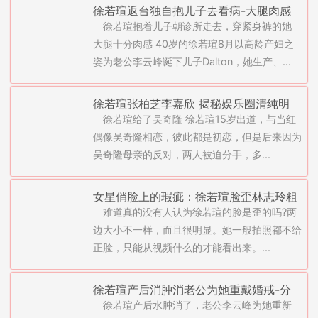
徐若瑄返台独自抱儿子去看病-大腿肉感
徐若瑄抱着儿子朝诊所走去，穿紧身裤的她
没时间管理身材(图)
大腿十分肉感 40岁的徐若瑄8月以高龄产妇之
姿为老公李云峰诞下儿子Dalton，她生产、...
徐若瑄张柏芝李嘉欣 揭秘娱乐圈清纯明
徐若瑄给了吴奇隆 徐若瑄15岁出道，与当红
星“初夜”都给了谁
偶像吴奇隆相恋，彼此都是初恋，但是后来因为
吴奇隆母亲的反对，两人被迫分手，多...
女星俏脸上的瑕疵：徐若瑄脸歪林志玲粗
难道真的没有人认为徐若瑄的脸是歪的吗?两
糙
边大小不一样，而且很明显。她一般拍照都不给
正脸，只能从视频什么的才能看出来。...
徐若瑄产后消肿消老公为她重戴婚戒-分
徐若瑄产后水肿消了，老公李云峰为她重新
食胎盘吓傻萧敬腾(图)