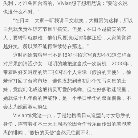
失利，才准备回台湾的。Vivian想了想坦然说：“要这么说，
也没什么不对。”
“在日本，大家一听我讲日文就笑，大概因为这样，所以
自然就负责在综艺节目里搞笑。但是，在日本越搞笑的艺
人，要转型就越难。他们只要演戏演得越正经，大家就觉得
越好笑。所以我不能再继续待在那边。”
这时的徐若瑄早已不是18岁时拍完写真却不知道怎样面
对后果的清涩少女，聪明的她把这当成一次契机，2000年，
带着叫好又叫座的第二张国语个人专辑《假扮的天使》，徐
若瑄打回了台湾市场。谁也没想到当初那个拍写真集的土
妹，竟能幻化成这般精灵可爱的模样。但在好多歌迷眼里，
她就像十几年前的伊能静，是一个半日半华的双面偶像，不
会太为她而激动疯狂。
Vivian惊觉这一点，于是她携着日式造型与才女歌手的
身份，连带着和本土天王周杰伦因合作音乐而传出的若即若
离的绯闻，“假扮的天使”当然无往而不利。