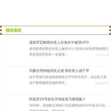
猜你喜欢
退役军官解密外星人在海水中修理UFO
曾亲眼看到两名外星人修理UFO 现年83岁的理查德弗兰
奇是美国空军的一名退役...
2014-12-18
玛雅文明神秘消失之谜 因外星人或干旱
由于美洲与其他国家隔着太平洋和大西洋，在以前人类
还不能穿越那浩瀚的海洋...
2015-08-25
阿波罗20号曾在月球发现飞碟残骸？
1976年，美国航天局曾计划实施阿波罗20号登月计划，