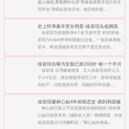
戴上婚戒 萧敬腾昨出席“青春旋律西洋流行音乐
同学会”演唱会宣传活动，他日前到新...
史上怀孕最辛苦女明星-徐若瑄头低脚高
徐若瑄为安胎卧床4个多月超辛苦 40岁的徐
卧床138天没洗澡洗头(图)
若瑄(Vivian)怀孕时因胎位过低，一直卧床养胎
至今，昨凌晨她宣布宝宝终于度过安全的...
徐若瑄自曝为安胎已挨200针 称一个半月
徐若瑄 台湾媒体报道，艺人徐若瑄自怀上儿
后将生产
子小V宝后，就全面暂停演艺工作，卧床安胎直
到生产，过程虽然辛苦，但她仍不时在脸...
徐若瑄爆林心如4年前暗恋史-跑到韩国被
林心如日前上节目笑摸辰亦儒的肌肉 39岁林
放鸽子大哭(图)
心如日前录东风《城彩名人堂》聊感情观，好友
徐若瑄透过VCR爆料说：“林心如外表虽...