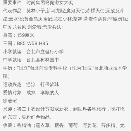
重要事件：时尚集团窈窕淑女大奖
代表作品：笑林小子;新乌龙院;魔鬼天使;赤裸天使;无敌反斗
星;云水谣;黄金岛历险记;龙在少林;茶舞;背着你跳舞;非诚勿扰;
狂爱龙卷风;别爱我;恋爱兵法;
身高：159厘米
三围：B85 W58 H85
小学就读：台北市立健行小学
中学就读：台北县树林国中
学历：“国立”台北商业专科学校（现为“国立”台北商业技术学
院）
运动兴趣：游泳，打保龄球
爱情对象：成熟，孝顺的人
徐若瑄
兴趣：将二手衣设计剪裁成新衣，到世界各地旅行，吃好吃
的东西，集粉红色物品。
收藏：香精油（薰衣草、檀香、薄荷、野姜花、芬多精、尤