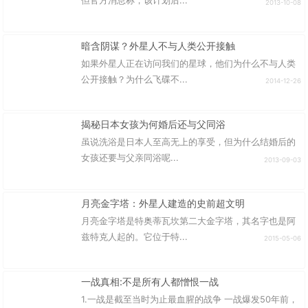
但官方消息称，该计划后...
2013-10-08
暗含阴谋？外星人不与人类公开接触
如果外星人正在访问我们的星球，他们为什么不与人类
公开接触？为什么飞碟不...
2014-12-26
揭秘日本女孩为何婚后还与父同浴
虽说洗浴是日本人至高无上的享受，但为什么结婚后的
女孩还要与父亲同浴呢...
2013-09-03
月亮金字塔：外星人建造的史前超文明
月亮金字塔是特奥蒂瓦坎第二大金字塔，其名字也是阿
兹特克人起的。它位于特...
2015-05-06
一战真相:不是所有人都憎恨一战
1.一战是截至当时为止最血腥的战争 一战爆发50年前，