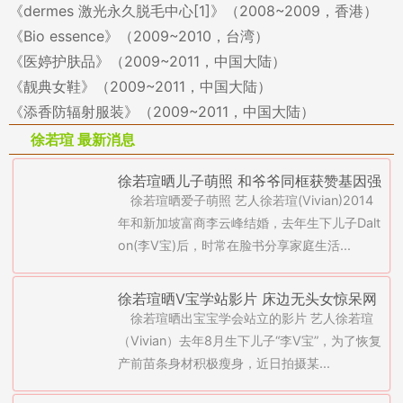
《dermes 激光永久脱毛中心[1]》（2008~2009，香港）
《Bio essence》（2009~2010，台湾）
《医婷护肤品》（2009~2011，中国大陆）
《靓典女鞋》（2009~2011，中国大陆）
《添香防辐射服装》（2009~2011，中国大陆）
徐若瑄 最新消息
徐若瑄晒儿子萌照 和爷爷同框获赞基因强
徐若瑄晒爱子萌照 艺人徐若瑄(Vivian)2014
年和新加坡富商李云峰结婚，去年生下儿子Dalt
on(李V宝)后，时常在脸书分享家庭生活...
徐若瑄晒V宝学站影片 床边无头女惊呆网
徐若瑄晒出宝宝学会站立的影片 艺人徐若瑄
友
（Vivian）去年8月生下儿子“李V宝”，为了恢复
产前苗条身材积极瘦身，近日拍摄某...