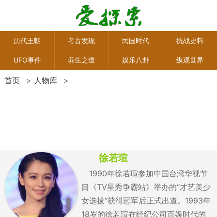
历代王朝
考古发现
民国时代
抗战史料
UFO事件
养生之道
娱乐八卦
纵观世界
首页
>
人物库
>
徐若瑄
1990年徐若瑄参加中国台湾华视节
目《TV星秀争霸站》举办的“才艺美少
女选拔”获得冠军后正式出道。1993年
18岁的徐若瑄在经纪公司百娱时代的