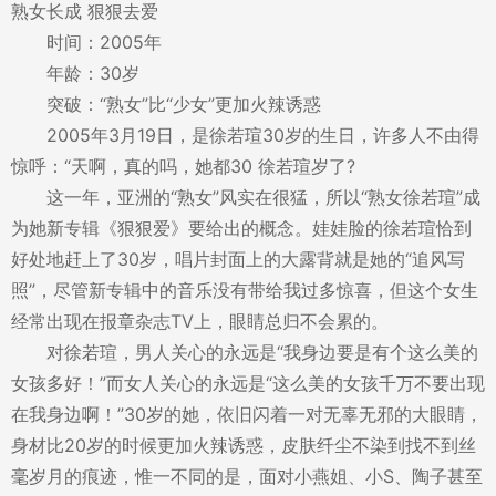
熟女长成 狠狠去爱
时间：2005年
年龄：30岁
突破：“熟女”比“少女”更加火辣诱惑
2005年3月19日，是徐若瑄30岁的生日，许多人不由得
惊呼：“天啊，真的吗，她都30 徐若瑄岁了?
这一年，亚洲的“熟女”风实在很猛，所以“熟女徐若瑄”成
为她新专辑《狠狠爱》要给出的概念。娃娃脸的徐若瑄恰到
好处地赶上了30岁，唱片封面上的大露背就是她的“追风写
照”，尽管新专辑中的音乐没有带给我过多惊喜，但这个女生
经常出现在报章杂志TV上，眼睛总归不会累的。
对徐若瑄，男人关心的永远是“我身边要是有个这么美的
女孩多好！”而女人关心的永远是“这么美的女孩千万不要出现
在我身边啊！”30岁的她，依旧闪着一对无辜无邪的大眼睛，
身材比20岁的时候更加火辣诱惑，皮肤纤尘不染到找不到丝
毫岁月的痕迹，惟一不同的是，面对小燕姐、小S、陶子甚至