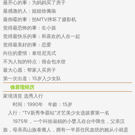
最开心的事：为妈妈买了房子
最感激的人：姐姐徐佩瑜
最倒霉的事：拍MTV摔坏了摄影机
觉得最恐怖的事：生小孩
觉得最快乐的事：和喜欢的人在一起
觉得最美好的事：恋爱
向往的爱情：泰坦尼克式
不为人知的特点：很会包水饺
最大心愿：帮家人买房子
第一次出道：15岁入少女队
徐若瑄经历
家境清贫 选秀入行
时间：1990年 年龄：15岁
入行：“TV新秀争霸站”才艺美少女选拔赛第一名
1975年，一个叫徐淑娟的小婴儿在台中降生，父亲汉
族，母亲高山族泰雅人，拥有一半原住民血统的她从小就是