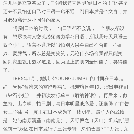
瑄几乎是立刻答应了，“当初我简直是‘逃’到日本的！”她甚至
还来不及细想自己对日语一窍不通，到日本后是个文盲，并
且必须离开从小同住的家人
“刚到日本的时候，一句日语都不会说，一个朋友都没
有，想尽快与人交流必须努力学习日语，所以我每天只睡三
四个小时。语言不通所以很怕别人误会自己不合群、不高
兴、耍脾气，所以总是笑笑笑，无论什么场合我都只能笑，
回到家里就用热水敷脸，因为脸上的肌肉全部僵了，笑得僵
了。”
1995年1月，她以《YOUNGJUMP》的封面在日本走
红，号称“台湾来的宫泽理惠”。 徐若瑄同年10月演出电视剧
《钻石小姐》，并初次发行单曲《唇的神话》。再后来，做
主持、出专辑、拍日剧，与日本明星谈恋爱，还赢得了“广告
女王”的封号，真正在日本成为了一线明星。最骄人的战绩
是，她与南原清垄（南南见）、天野博之（天山）组成的“黑
色饼干”乐团在日本发行了三张专辑，总销售量300万张，荣