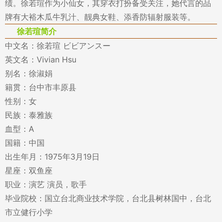
绩。徐若瑄作为小仙女，其穿衣打扮备受关注，她代言的品
牌有大裕木瓜牛乳汁、靓典女鞋、添香防辐射服装等。
徐若瑄简介
中文名：徐若瑄 ビビアンスー
英文名：Vivian Hsu
别名：徐淑娟
籍贯：台中市丰原县
性别：女
民族：泰雅族
血型：A
国籍：中国
出生年月：1975年3月19日
星座：双鱼座
职业：演艺 演员，歌手
毕业院校：国立台北商业技术学院，台北县树林国中，台北
市立健行小学