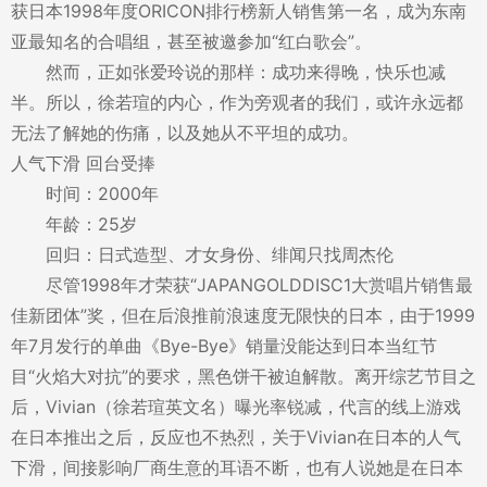
获日本1998年度ORICON排行榜新人销售第一名，成为东南
亚最知名的合唱组，甚至被邀参加“红白歌会”。
然而，正如张爱玲说的那样：成功来得晚，快乐也减
半。所以，徐若瑄的内心，作为旁观者的我们，或许永远都
无法了解她的伤痛，以及她从不平坦的成功。
人气下滑 回台受捧
时间：2000年
年龄：25岁
回归：日式造型、才女身份、绯闻只找周杰伦
尽管1998年才荣获“JAPANGOLDDISC1大赏唱片销售最
佳新团体”奖，但在后浪推前浪速度无限快的日本，由于1999
年7月发行的单曲《Bye-Bye》销量没能达到日本当红节
目“火焰大对抗”的要求，黑色饼干被迫解散。离开综艺节目之
后，Vivian（徐若瑄英文名）曝光率锐减，代言的线上游戏
在日本推出之后，反应也不热烈，关于Vivian在日本的人气
下滑，间接影响厂商生意的耳语不断，也有人说她是在日本