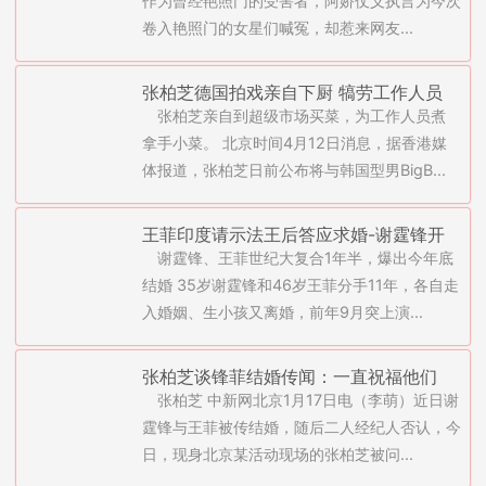
作为曾经艳照门的受害者，阿娇仗义执言为今次
卷入艳照门的女星们喊冤，却惹来网友...
张柏芝德国拍戏亲自下厨 犒劳工作人员
张柏芝亲自到超级市场买菜，为工作人员煮
拿手小菜。 北京时间4月12日消息，据香港媒
体报道，张柏芝日前公布将与韩国型男BigB...
王菲印度请示法王后答应求婚-谢霆锋开
谢霆锋、王菲世纪大复合1年半，爆出今年底
家庭会议年底结婚(图)
结婚 35岁谢霆锋和46岁王菲分手11年，各自走
入婚姻、生小孩又离婚，前年9月突上演...
张柏芝谈锋菲结婚传闻：一直祝福他们
张柏芝 中新网北京1月17日电（李萌）近日谢
霆锋与王菲被传结婚，随后二人经纪人否认，今
日，现身北京某活动现场的张柏芝被问...