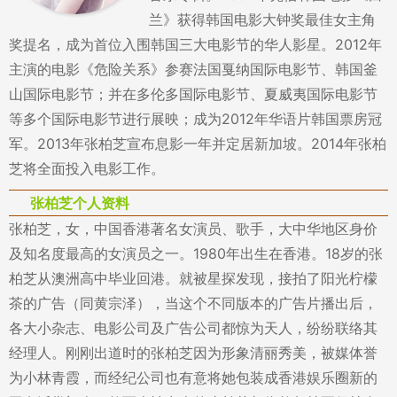
兰》获得韩国电影大钟奖最佳女主角
奖提名，成为首位入围韩国三大电影节的华人影星。2012年
主演的电影《危险关系》参赛法国戛纳国际电影节、韩国釜
山国际电影节；并在多伦多国际电影节、夏威夷国际电影节
等多个国际电影节进行展映；成为2012年华语片韩国票房冠
军。2013年张柏芝宣布息影一年并定居新加坡。2014年张柏
芝将全面投入电影工作。
张柏芝个人资料
张柏芝，女，中国香港著名女演员、歌手，大中华地区身价
及知名度最高的女演员之一。1980年出生在香港。18岁的张
柏芝从澳洲高中毕业回港。就被星探发现，接拍了阳光柠檬
茶的广告（同黄宗泽），当这个不同版本的广告片播出后，
各大小杂志、电影公司及广告公司都惊为天人，纷纷联络其
经理人。刚刚出道时的张柏芝因为形象清丽秀美，被媒体誉
为小林青霞，而经纪公司也有意将她包装成香港娱乐圈新的