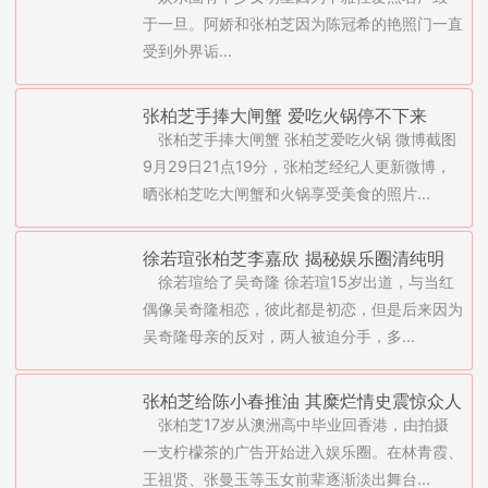
魂裸照再曝光
于一旦。阿娇和张柏芝因为陈冠希的艳照门一直
受到外界诟...
张柏芝手捧大闸蟹 爱吃火锅停不下来
张柏芝手捧大闸蟹 张柏芝爱吃火锅 微博截图
9月29日21点19分，张柏芝经纪人更新微博，
晒张柏芝吃大闸蟹和火锅享受美食的照片...
徐若瑄张柏芝李嘉欣 揭秘娱乐圈清纯明
徐若瑄给了吴奇隆 徐若瑄15岁出道，与当红
星“初夜”都给了谁
偶像吴奇隆相恋，彼此都是初恋，但是后来因为
吴奇隆母亲的反对，两人被迫分手，多...
张柏芝给陈小春推油 其糜烂情史震惊众人
张柏芝17岁从澳洲高中毕业回香港，由拍摄
一支柠檬茶的广告开始进入娱乐圈。在林青霞、
王祖贤、张曼玉等玉女前辈逐渐淡出舞台...