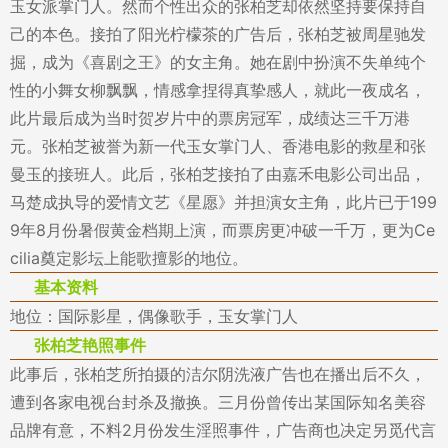
玉女派掌门人。然而个性出众的张柏芝却依然坚持要保持自
己的本色。接拍了阳光柠檬茶的广告后，张柏芝被周星驰发
掘，成为《喜剧之王》的女主角。她在剧中扮演不失单纯个
性的小舞女柳飘飘，情感拿捏得真挚感人，就此一夜成名，
此片最后成为当时贺岁片中的票房冠军，成绩达三千万港
元。张柏芝被誉为新一代玉女掌门人、香港电影的救星和张
曼玉的接班人。此后，张柏芝接拍了由嘉禾电影公司出品，
马楚成执导的爱情文艺《星愿》并担演女主角，此片已于199
9年8月份暑假黄金档期上演，而票房更冲破一千万，更为Ce
cilia奠定影坛上能歌擅影的地位。
基本资料
地位：国际影星，偶像歌手，玉女掌门人
张柏芝艳照事件
此事后，张柏芝所拍摄的洁尔阴洗液广告也在播出后不久，
遭到各家电视台封杀及撤换。三月份曾传出某国际知名美容
品牌有意，不料2月份发生淫照事件，广告商也决定另觅代言