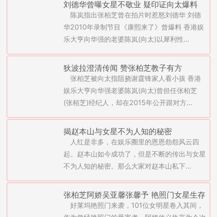
刘德华曾曝女星不敬业 疑印证向太爆料
陈岚指出张柏芝曾在拍片时惹怒刘德华 刘德
华2010年录制节目《康熙来了》曾爆料 香港娱
乐大亨向华强的老婆陈岚(向太)以犀利性...
狄波拉澄清传闻 赞张柏芝教子有方
张柏芝被向太指阻挠谢霆锋家人看小孩 香港
娱乐大亨向华强老婆陈岚(向太)曾担任张柏芝
(张栢芝)经纪人，却在2015年公开跟对方...
揭赵本山与女星不为人知的秘密
人红是非多，在娱乐圈里的恩恩怨怨风云四
起。赵本山如今成功了，但是不断的传出与女星
不为人知的秘密。那么大家对赵本山私下...
张柏芝阿娇吴亚馨张馨予 艳照门女星生存
好莱坞艳照门来袭，101位女明星卷入其间，
现状