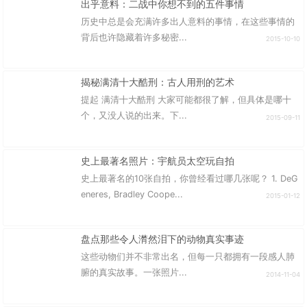
出乎意料：二战中你想不到的五件事情
历史中总是会充满许多出人意料的事情，在这些事情的
背后也许隐藏着许多秘密...
2015-10-10
揭秘满清十大酷刑：古人用刑的艺术
提起 满清十大酷刑 大家可能都很了解，但具体是哪十
个，又没人说的出来。下...
2015-09-11
史上最著名照片：宇航员太空玩自拍
史上最著名的10张自拍，你曾经看过哪几张呢？ 1. DeG
eneres, Bradley Coope...
2015-01-12
盘点那些令人潸然泪下的动物真实事迹
这些动物们并不非常出名，但每一只都拥有一段感人肺
腑的真实故事。一张照片...
2014-11-04