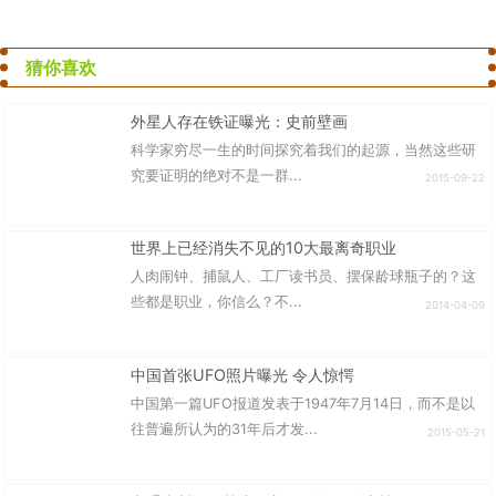
猜你喜欢
外星人存在铁证曝光：史前壁画
科学家穷尽一生的时间探究着我们的起源，当然这些研
究要证明的绝对不是一群...
2015-09-22
世界上已经消失不见的10大最离奇职业
人肉闹钟、捕鼠人、工厂读书员、摆保龄球瓶子的？这
些都是职业，你信么？不...
2014-04-09
中国首张UFO照片曝光 令人惊愕
中国第一篇UFO报道发表于1947年7月14日，而不是以
往普遍所认为的31年后才发...
2015-05-21