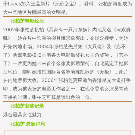
子Lucas加入王晶新片《无价之宝》。瞬时，张柏芝再度成为
大中华地区片酬最高的女明星。
张柏芝电影经历
2002年张柏芝接拍《我家有一只河东狮》内地又名《河东狮
吼》，她在片中饰演的柳月娥形象突出，令观众接受，为她
开拓内地市场。2004年张柏芝先后凭《大只佬》及《忘不
了》两部电影横扫香港各大电影颁奖礼女主角奖项，《忘不
了》一片更为她带来首个金像奖影后荣衔，自此奠定了她影
后地位，随即她接拍国际著名导演陈凯歌的《无极》，此片
在内地票房大收。2006年张柏芝更应邀为香港星光大道打手
印，成为被表扬的电影工作者之一。在现今香港女演员青黄
不接的时期，张柏芝可算是较出色的一位。
张柏芝获奖记录
港台最具女性魅力
张柏芝 最新消息