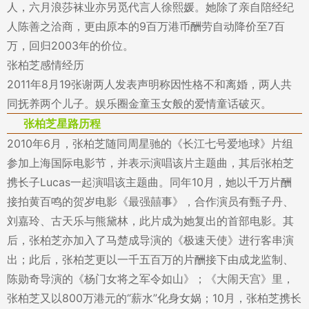
人，六月浪莎袜业亦另觅代言人徐熙媛。她除了亲自陪经纪
人陈善之洽商，更由原本的9百万港币酬劳自动降价至7百
万，回归2003年的价位。
张柏芝感情经历
2011年8月19张谢两人发表声明称因性格不和离婚，两人共
同抚养两个儿子。娱乐圈金童玉女般的爱情童话破灭。
张柏芝星路历程
2010年6月，张柏芝随同周星驰的《长江七号爱地球》片组
参加上海国际电影节，并表示演唱该片主题曲，其后张柏芝
携长子Lucas一起演唱该主题曲。同年10月，她以千万片酬
接拍黄百鸣的贺岁电影《最强囍事》，合作演员有甄子丹、
刘嘉玲、古天乐与熊黛林，此片成为她复出的首部电影。其
后，张柏芝亦加入了马楚成导演的《极速天使》进行客串演
出；此后，张柏芝更以一千五百万的片酬接下由成龙监制、
陈勋奇导演的《杨门女将之军令如山》；《大闹天宫》里，
张柏芝又以800万港元的“薪水”化身女娲；10月，张柏芝携长