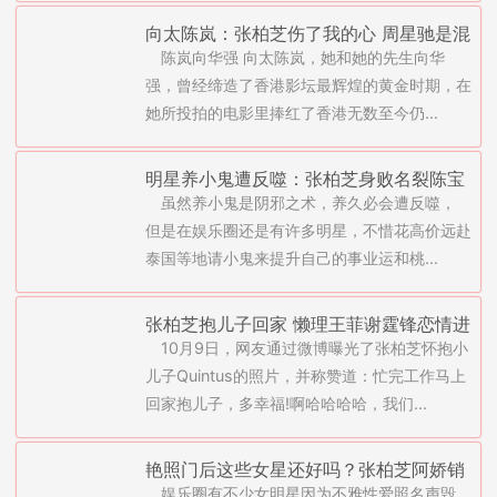
向太陈岚：张柏芝伤了我的心 周星驰是混
陈岚向华强 向太陈岚，她和她的先生向华
蛋
强，曾经缔造了香港影坛最辉煌的黄金时期，在
她所投拍的电影里捧红了香港无数至今仍...
明星养小鬼遭反噬：张柏芝身败名裂陈宝
虽然养小鬼是阴邪之术，养久必会遭反噬，
莲跳楼自杀
但是在娱乐圈还是有许多明星，不惜花高价远赴
泰国等地请小鬼来提升自己的事业运和桃...
张柏芝抱儿子回家 懒理王菲谢霆锋恋情进
10月9日，网友通过微博曝光了张柏芝怀抱小
展
儿子Quintus的照片，并称赞道：忙完工作马上
回家抱儿子，多幸福!啊哈哈哈哈，我们...
艳照门后这些女星还好吗？张柏芝阿娇销
娱乐圈有不少女明星因为不雅性爱照名声毁