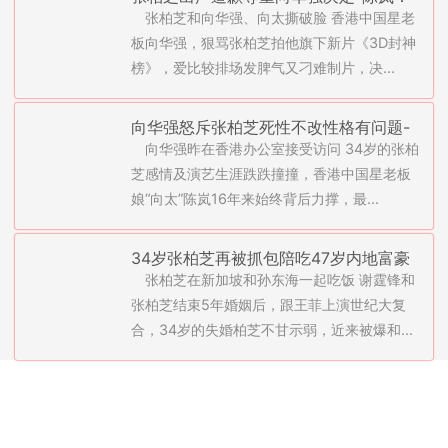
张柏芝和向华强、向太撕破脸 香港中国星老
给她机会不珍惜(图)
板向华强，狠骂张柏芝拍他旗下新片《3D封神
榜》，爱比较排场发脾气又刁难制片，决...
向华强怒斥张柏芝死性不改性格有问题-
向华强昨在香港办公室接受访问 34岁的张柏
踢出剧组永不录用(图)
芝感情及演艺生涯跌跌撞撞，香港中国星老板
娘“向太”陈岚16年来始终背后力撑，最...
34岁张柏芝再被抓包陪吃47岁内地富豪
张柏芝在新加坡和孙东海一起吃饭 谢霆锋和
孙东海-关系进展神速(图)
张柏芝结束5年婚姻后，跟王菲上演世纪大复
合，34岁的失婚柏芝不甘示弱，近来被爆和...