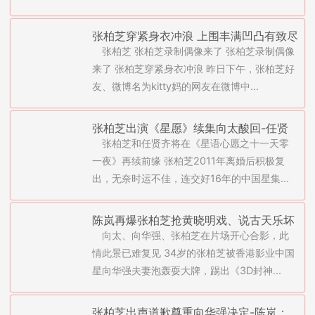
张柏芝穿紧身衣冲浪 上围丰满凹凸有致尽
张柏芝 张柏芝录制偶像来了 张柏芝录制偶像
显好身材
来了 张柏芝穿紧身衣冲浪 昨日下午，张柏芝好
友、微博名为kitty妈的网友在微博中...
张柏芝出演《星愿》续集向太酸回-任贤
张柏芝和任贤齐将在《星语心愿之十一天零
齐、郑中基、郑秀文护航
一夜》再续前缘 张柏芝2011年离婚后积极复
出，无奈时运不佳，连交好16年的中国星集...
陈岚再爆张柏芝抢黄晓明戏、说古天乐坏
向太、向华强、张柏芝在片场开心合影，此
话、害刘德华NG(图)
情此景已难复见 34岁的张柏芝被香港影业中国
星向华强夫妻泡轰耍大牌，踢出《3D封神...
张柏芝出声道歉尊重向华强决定-陈岚：