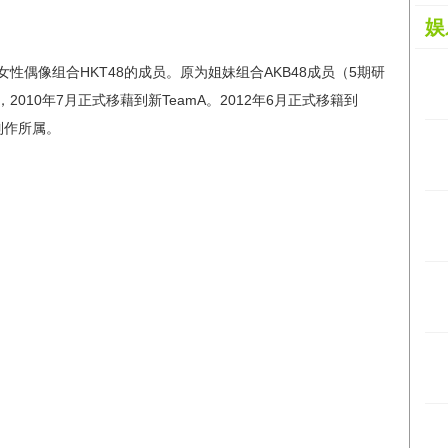
娱
本女性偶像组合HKT48的成员。原为姐妹组合AKB48成员（5期研
，2010年7月正式移藉到新TeamA。2012年6月正式移籍到
制作所属。