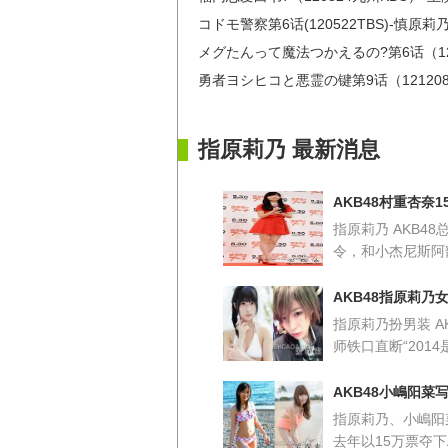
コドモ警察第6话(120522TBS)-慎原莉
メグたんって魔法つかえるの?第6话（12
勇者ヨシヒコと悪霊の键第9话（12120
指原莉乃 最新消息
AKB48村重杏奈
指原莉乃 AKB4
令，和小杰尼斯阿
AKB48指原莉
指原莉乃扮男装 A
师铁口直断“2014
AKB48小嶋阳菜
指原莉乃、小嶋阳菜
去年以15万票夺下