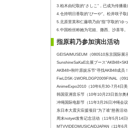
3.柏木由纪取的“さしこ”，已成为传播
4.仓持明日香取的“ぴーや”。松井咲子取
5.北原里英和仁藤萌乃由“指”字取的“ゆっ
6.中国粉丝称她为宅姐、撒西、沙喜等。
指原莉乃参加演出活动
GEISAIMUSEUM（080510东京国际
SunshineSaKaE出展ブース“AKB48×S
AKB48×秋叶原娱乐节“寻找AKB48成员
FieLDSK-1WORLDGP2009FINAL
AnimeExpo2010（10年6月30-7月4
韩国亚洲音乐节（10年10月23日首尔
冲绳国际电影节（11年3月26日冲绳会
东日本大震灾应援项目“为了谁”慈善活动（1
周末notyet发售记念活动（11年5月1
MTVVIDEOMUSICAIDJAPAN（11年