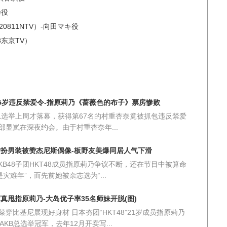
乃役
0811NTV）-向田マキ役
8东京TV）
15岁违反禁爱令-指原莉乃《蔷薇色的布子》票房惨败
8总选举上周才落幕，获得第67名的村重杏奈竟被抓包违反禁爱
部显岚在深夜约会。由于村重杏奈年...
乃女扮男装被赞杰尼斯偶像-板野友美爆同居人气下滑
KB48子团HKT48成员指原莉乃争议不断，还在节目中被算命
是灾难年”，而先前她被杂志选为“...
写真甩指原莉乃-大岛优子率35名师妹开脱(图)
穿比基尼展现好身材 日本夯团“HKT48”21岁成员指原莉乃
AKB总选举冠军，去年12月开卖写...