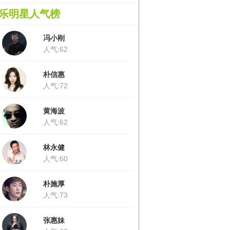
乐明星人气榜
冯小刚
人气:62
朴信惠
人气:72
黄海波
人气:62
林永健
人气:60
朴施厚
人气:73
张惠妹