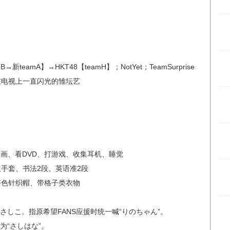
teamA】→HKT48【teamH】；NotYet；TeamSurprise
在电视上一直闪光的雏坛艺
漫画、看DVD、打游戏、收集耳机、睡觉
手套、书法2段、英语准2段
茶色针织帽、带格子类衣物
さしこ。指原希望FANS应援时统一喊“りのちゃん”。
为“さしはな”。