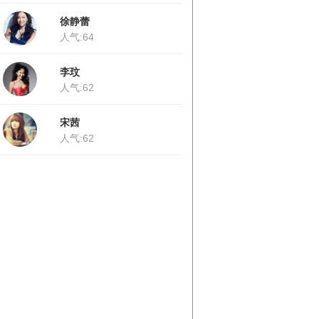
徐静蕾
人气:64
李玟
人气:62
宋茜
人气:62