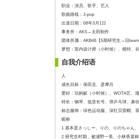
职业：演员、歌手、艺人
歌曲路线：J-pop
出道日期：08年3月1日
事务所：AKS→太田制作
团体所属：AKB48【5期研究生→旧teamB→新
梦想：室内设计师（小时候）、模特、
自我介绍语
人
成长目标：保田圭、彦摩吕
爱好：玩蚂蚁（小时候）、WOTA艺、
特长：钢琴、低音长号、弹乒乓球、鼻吹
标志服饰：绿色运动服、深红贝雷帽、
昵称
1.基本是さっしー、りの、りのちゃん、
2.研究生时期，被浦野一美、小林香菜称