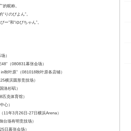
最广的昵称。
的“りのびよん”。
びー”和“ゆびちゃん”。
展示场）
KE48”（080831幕张会场）
！in秋叶原”（081018秋叶原各店铺）
（09125横滨圆形竞技场）
日美国洛杉矶）
奥林匹克体育馆）
议中心）
1年3月26日-27日横浜Arena）
4日御台场有明竞技场）
6月25日幕张会场）