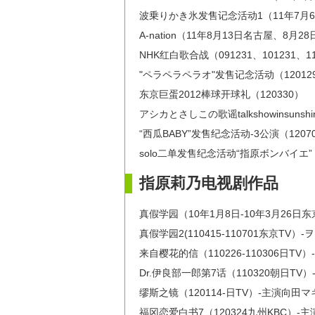
波乗りかき氷发售记念活动1（11年7月6日y
A-nation（11年8月13日名古屋、8月2
NHK红白歌合战（091231、101231、11
"ペラペラペラオ"发售记念活动（12012
东京巨蛋2012棒球开球礼（120330）
アシカとさしこの歌谣talkshowinsunsh
“西瓜BABY”发售纪念活动-3公演（120
solo二单发售纪念活动“指原ボンバイエ”（
指原莉乃电视剧作品
真假学园（10年1月8日-10年3月26日东
真假学园2(110415-110701东京TV）-
来自樱花的信（110226-110306日TV
Dr.伊良部一郎第7话（110320朝日TV）
缪斯之镜（120114-日TV）-主演向田マ
福冈恋爱白书7（120324九州KBC）-