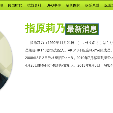
现
民国时代
抗战史料
UFO事件
搞笑图片
娱乐八卦
纵观
指原莉乃
最新消息
指原莉乃（1992年11月21日－），外文名さしはらりの（S
员兼任HKT48剧场支配人。AKB48子组合NotYet
2008年8月2日升格至旧TeamB，2010年7月移藉到新Tea
4月28日兼任HKT48剧场支配人。2013年6月8日，AK