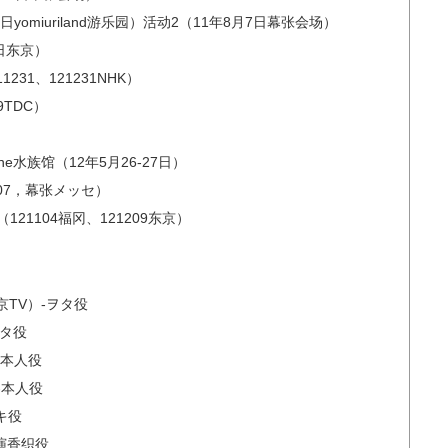
omiuriland游乐园）活动2（11年8月7日幕张会场）
8日东京）
1231、121231NHK）
9TDC）
ine水族馆（12年5月26-27日）
707，幕张メッセ）
121104福冈、121209东京）
京TV）-ヲタ役
ヲタ役
）-本人役
-本人役
キ役
主演香织役