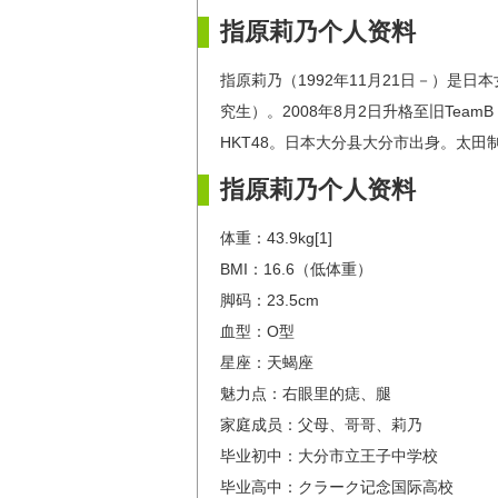
指原莉乃个人资料
指原莉乃（1992年11月21日－）是日
究生）。2008年8月2日升格至旧TeamB
HKT48。日本大分县大分市出身。太田
指原莉乃个人资料
体重：43.9kg[1]
BMI：16.6（低体重）
脚码：23.5cm
血型：O型
星座：天蝎座
魅力点：右眼里的痣、腿
家庭成员：父母、哥哥、莉乃
毕业初中：大分市立王子中学校
毕业高中：クラーク记念国际高校