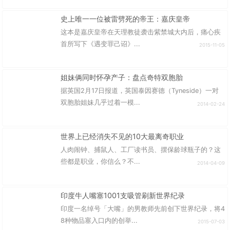
史上唯一一位被雷劈死的帝王：嘉庆皇帝
这本是嘉庆皇帝在天理教徒袭击紫禁城大内后，痛心疾
首所写下《遇变罪己诏》...
2015-11-05
姐妹俩同时怀孕产子：盘点奇特双胞胎
据英国2月17日报道，英国泰因赛德（Tyneside）一对
双胞胎姐妹几乎过着一模...
2014-02-24
世界上已经消失不见的10大最离奇职业
人肉闹钟、捕鼠人、工厂读书员、摆保龄球瓶子的？这
些都是职业，你信么？不...
2014-04-09
印度牛人嘴塞1001支吸管刷新世界纪录
印度一名绰号「大嘴」的男教师先前创下世界纪录，将4
8种物品塞入口内的创举...
2015-07-03