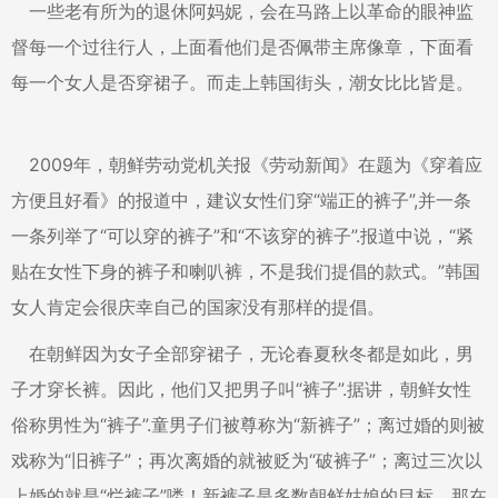
一些老有所为的退休阿妈妮，会在马路上以革命的眼神监
督每一个过往行人，上面看他们是否佩带主席像章，下面看
每一个女人是否穿裙子。而走上韩国街头，潮女比比皆是。
2009年，朝鲜劳动党机关报《劳动新闻》在题为《穿着应
方便且好看》的报道中，建议女性们穿“端正的裤子”,并一条
一条列举了“可以穿的裤子”和“不该穿的裤子”.报道中说，“紧
贴在女性下身的裤子和喇叭裤，不是我们提倡的款式。”韩国
女人肯定会很庆幸自己的国家没有那样的提倡。
在朝鲜因为女子全部穿裙子，无论春夏秋冬都是如此，男
子才穿长裤。因此，他们又把男子叫“裤子”.据讲，朝鲜女性
俗称男性为“裤子”.童男子们被尊称为“新裤子”；离过婚的则被
戏称为“旧裤子”；再次离婚的就被贬为“破裤子”；离过三次以
上婚的就是“烂裤子”喽！新裤子是多数朝鲜姑娘的目标。那在