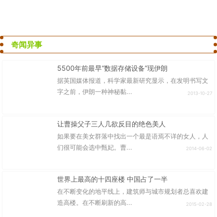
奇闻异事
5500年前最早“数据存储设备”现伊朗
据英国媒体报道，科学家最新研究显示，在发明书写文
字之前，伊朗一种神秘黏...
2013-10-27
让曹操父子三人几欲反目的绝色美人
如果要在美女群落中找出一个最是语焉不详的女人，人
们很可能会选中甄妃。曹...
2014-06-02
世界上最高的十四座楼 中国占了一半
在不断变化的地平线上，建筑师与城市规划者总喜欢建
造高楼。在不断刷新的高...
2015-02-28