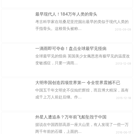
最早现代人！184万年人类的骨头
考古科学家在坦桑尼亚挖掘出最早的类似于现代人类的
手指骨头。这根骨头被称...
2015-09-09
一滴雨即可夺命！盘点全球最罕见怪病
全球最罕见的怪病 英国美少女佩恩患有极罕见的温度改
变敏感症，只要一滴雨...
2013-12-09
大明帝国创造四项世界第一 令全世界震撼不已
中国五千年文明史不仅灿烂辉煌，而且博大精深，虽有
成千上万人前赴后继。作...
2015-12-18
外星人遭追杀？万年前飞船坠毁于中国
据说在中国西部高原一座大山里，有人发现了一些一万
两千年前的石碟，上面的...
2016-06-17