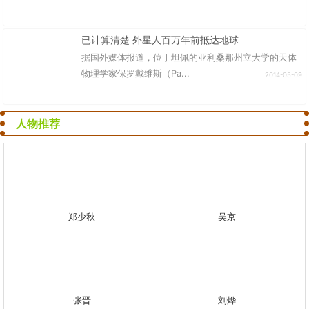
已计算清楚 外星人百万年前抵达地球
据国外媒体报道，位于坦佩的亚利桑那州立大学的天体
物理学家保罗戴维斯（Pa...
2014-05-09
人物推荐
郑少秋
吴京
张晋
刘烨