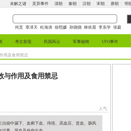
未解之谜
灵异事件
清朝
秦朝
汉朝
宋朝
唐朝
明
何炅
章泽天
杜海涛
徐熙媛
孙骁骁
林依晨
李东学
张庭
闻
考古发现
民国风云
军事秘闻
UFO事件
与作用及食用禁忌
效与作用及食用禁忌
人气:
主治崩中漏下、血痢下血、痔疮、高血压、贫血、肠风
过量、尿血及外伤出血...