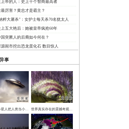
近上帝的人：史上十个智商最高者
谁最厉害？黄忠才是霸主？
纳粹大屠杀”：女护士每天杀70名犹太人
史上五大艳后：她被皇帝疯抢60年
中国突厥人的后裔如今何在？
河源闹市挖出恐龙蛋化石 数目惊人
异事
专家：外星人把人类当小白鼠
世界真实存在的震撼奇观：绿色火车隧道