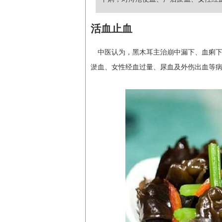
活血止血
中医认为，黑木耳主治崩中漏下、血痢
淤血、女性经血过量、尿血及外伤出血等