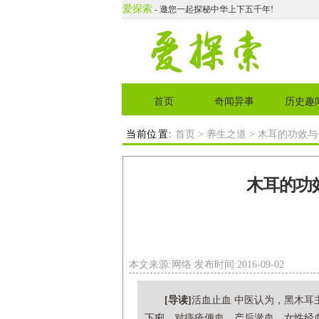
爱探索
- 邀您一起探秘中华上下五千年!
首页
奇闻异事
历史趣
当前位置:
首页
>
养生之道
> 木耳的功效
木耳的功
本文来源:网络 发布时间:2016-09-02
[导读]
活血止血 中医认为，黑木耳
下痢，对痔疮便血、产后淤血、女性经血