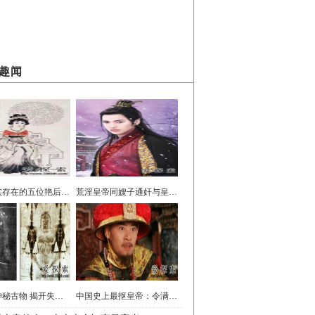
趣闻
中国真实存在的五位艳后 不逊四大美女
荒淫皇帝同嫂子通奸与皇后尸体交欢
史上最神秘古物 揭开失落文明的证据
中国史上最抠皇帝：令满朝文武做乞丐