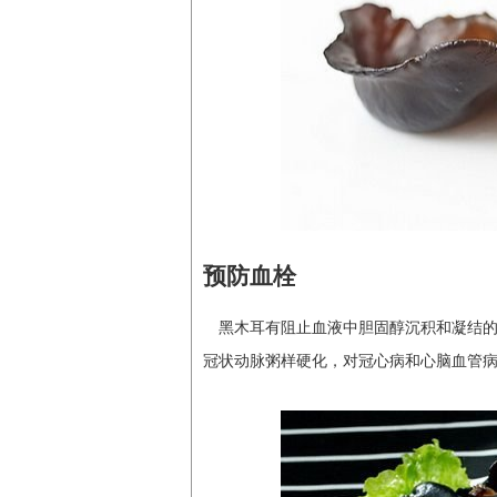
预防血栓
黑木耳有阻止血液中胆固醇沉积和凝结
冠状动脉粥样硬化，对冠心病和心脑血管