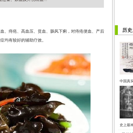
历史
下血、痔疮、高血压、贫血、肠风下痢，对痔疮便血、产后
病症均有较好的辅助疗效。