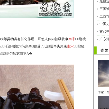
最接
三国
二战“
中国
古代
广东
织物等异物具有催化作用，可使人体内被吸收�
南宋
⒎鄢镜
禾逦镏视泻芮康奈侥芰Γ山迥诤头尾康
南宋
⒎鄢镜
奇闻
泻ξ镏识匀颂宓亩竞Α�