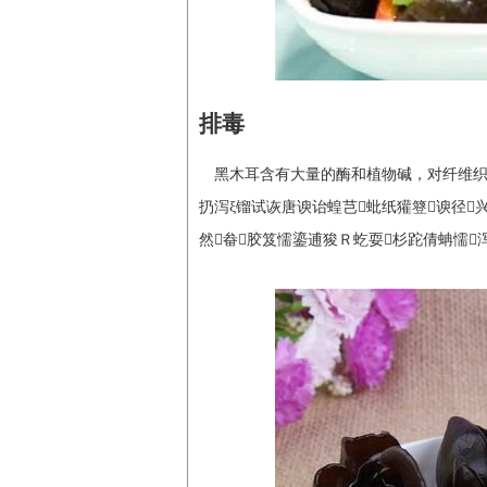
排毒
黑木耳含有大量的酶和植物碱，对纤维
扔泻ξ镏试诙唐谀诒蝗芑蚍纸獾簦谀径兴
然畚胶笈懦鎏逋狻Ｒ虼耍杉跎倩蚺懦