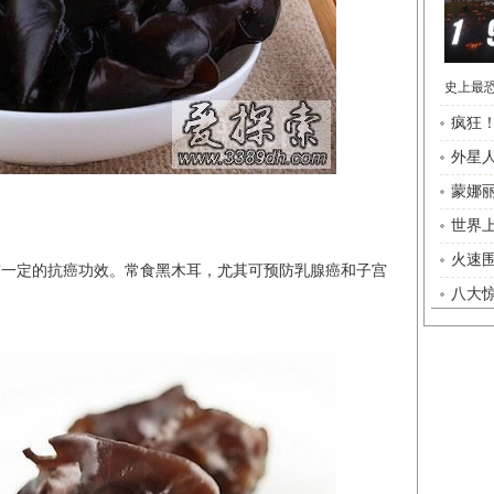
疯狂
外星
世界
火速
有一定的抗癌功效。常食黑木耳，尤其可预防乳腺癌和子宫
八大