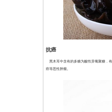
抗癌
黑木耳中含有的多糖为酸性异葡聚糖．
癌等恶性肿瘤。