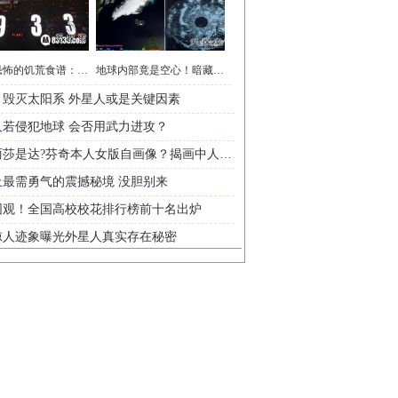
史上最恐怖的饥荒食谱：乌克兰大饥荒
地球内部竟是空心！暗藏神秘人种
！毁灭太阳系 外星人或是关键因素
人若侵犯地球 会否用武力进攻？
蒙娜丽莎是达?芬奇本人女版自画像？揭画中人背后
上最需勇气的震撼秘境 没胆别来
围观！全国高校校花排行榜前十名出炉
惊人迹象曝光外星人真实存在秘密