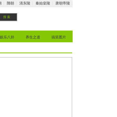
朝
隋朝
清东陵
秦始皇陵
唐朝帝陵
娱乐八卦
养生之道
搞笑图片