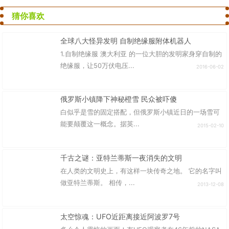
猜你喜欢
全球八大怪异发明 自制绝缘服附体机器人
1.自制绝缘服 澳大利亚 的一位大胆的发明家身穿自制的
绝缘服，让50万伏电压...
2016-06-02
俄罗斯小镇降下神秘橙雪 民众被吓傻
白似乎是雪的固定搭配，但俄罗斯小镇近日的一场雪可
能要颠覆这一概念。据英...
2015-02-10
千古之谜：亚特兰蒂斯一夜消失的文明
在人类的文明史上，有这样一块传奇之地。 它的名字叫
做亚特兰蒂斯。 相传，...
2013-12-08
太空惊魂：UFO近距离接近阿波罗7号