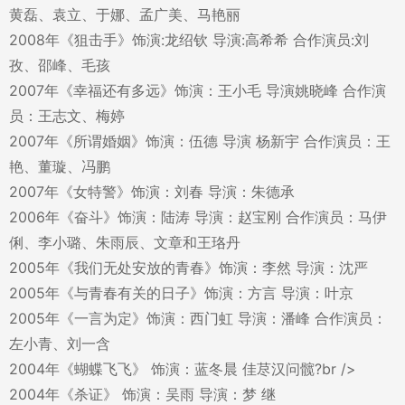
黄磊、袁立、于娜、孟广美、马艳丽
2008年《狙击手》饰演:龙绍钦 导演:高希希 合作演员:刘
孜、邵峰、毛孩
2007年《幸福还有多远》饰演：王小毛 导演姚晓峰 合作演
员：王志文、梅婷
2007年《所谓婚姻》饰演：伍德 导演 杨新宇 合作演员：王
艳、董璇、冯鹏
2007年《女特警》饰演：刘春 导演：朱德承
2006年《奋斗》饰演：陆涛 导演：赵宝刚 合作演员：马伊
俐、李小璐、朱雨辰、文章和王珞丹
2005年《我们无处安放的青春》饰演：李然 导演：沈严
2005年《与青春有关的日子》饰演：方言 导演：叶京
2005年《一言为定》饰演：西门虹 导演：潘峰 合作演员：
左小青、刘一含
2004年《蝴蝶飞飞》 饰演：蓝冬晨 佳荩汉问髋?br />
2004年《杀证》 饰演：吴雨 导演：梦 继