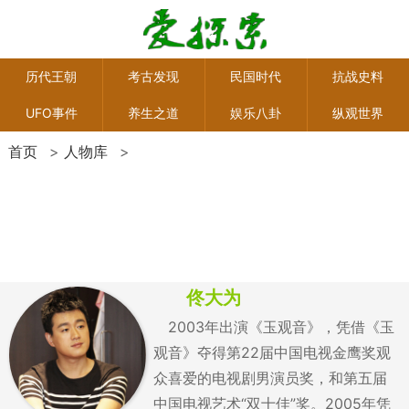
历代王朝
考古发现
民国时代
抗战史料
UFO事件
养生之道
娱乐八卦
纵观世界
首页
>
人物库
>
佟大为
2003年出演《玉观音》，凭借《玉
观音》夺得第22届中国电视金鹰奖观
众喜爱的电视剧男演员奖，和第五届
中国电视艺术“双十佳”奖。2005年凭