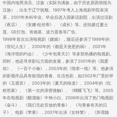
中国内地男演员。汉族（实际为满族，由于历史原因填报为
汉族），出生于辽宁抚顺。1997年考入上海戏剧学院表演
系，2001年本科毕业。毕业后进入国家话剧院，出演过话剧
《夜店》、《安娜·桂丝蒂》、《成长》等。还拍摄过夏士
莲、GE灯泡、肯德基、波力蛋卷等广告。
1998年首次出演电视剧《嫂娘》，随后还参演了1999年的
《世纪人生》、2000年的《都是天使惹的祸》、2001年
《海洋馆的约会》、《少年包青天2》等多部热播的电视剧。
同时，他还寻求影坛方面的发展，参演了2001年的《我爱
你》、《一百个小偷》，2003年的《情牵一线》等。他参演
的影视作品具有较强的青春、生活色彩，如2002年广受好评
的《玉观音》、2003年的《夏天的味道》、2004年的《红
粉世家》、《第一次的亲密接触》、《蝴蝶飞飞》等。2005
年在电视剧《醋溜族》中饰小白。2006年出演了热门电视剧
《奋斗》、《我们无处安放的青春》、《与青春有关的日
子》、电影《苹果》，2007年出演《女特警》、《所谓婚