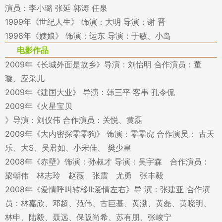
演员：李小璐 张延 郭涛 任泉
1999年《世纪人生》 饰演：大明 导演：谢 晋
1998年《嫂娘》 饰演：运东 导演：于敏、小岛
电影作品
2009年《长城外面是故乡》导演：刘怡明 合作演员：董
璇、应采儿
2009年《建国大业》 导演：韩三平 客串 孔令侃
2009年《火星宝贝
》导演：刘仪伟 合作演员：关悦、黄磊
2009年《大内密探零零狗》 饰演：零零虎 合作演员： 古天
乐、大S、吴君如、小宋佳、 樊少皇
2008年《赤壁》饰演：孙叔才 导演：吴宇森 合作演员：
梁朝伟 林志玲 赵薇 张震 尤勇 张丰毅
2008年《爱情呼叫转移Ⅱ:爱情左右》导 演：张建亚 合作演
员：林嘉欣、邓超、范伟、古巨基、黄渤、黄磊、黄晓明、
林申、陆毅、聂远、保阪尚希、苏有朋、张峻宁