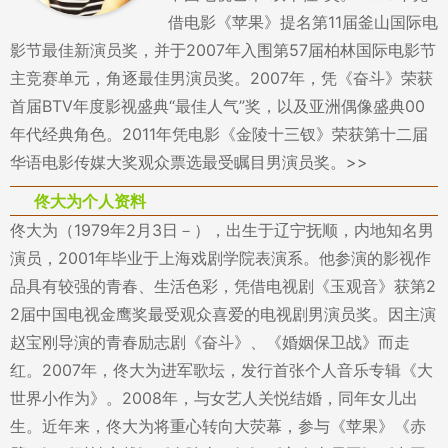
借电影《苹果》提名第11届釜山国际电
影节最佳新演员奖，并于2007年入围第57届柏林国际电影节
主竞赛单元，角逐最佳男演员奖。2007年，凭《奋斗》荣获
首届BTV年度影视盛典“最佳人气”奖，以及亚洲偶像盛典00
年代经典角色。2011年凭电影《金陵十三钗》荣获第十二届
华语电影传媒大奖观众票选最受瞩目男演员奖。>>
佟大为个人资料
佟大为（1979年2月3日－），出生于辽宁抚顺，内地知名男
演员，2001年毕业于上海戏剧学院表演系。他参演的影视作
品具有较强的青春、生活色彩，凭借电视剧《玉观音》获第2
2届中国电视金鹰奖最受观众喜爱的电视剧男演员奖。因主演
赵宝刚导演的青春励志剧《奋斗》、《婚姻保卫战》而走
红。2007年，佟大为进军歌坛，发行首张个人音乐专辑《大
世界小作为》。2008年，与女艺人关悦结婚，同年女儿出
生。近年来，佟大为将重心转向大荧幕，参与《苹果》《赤