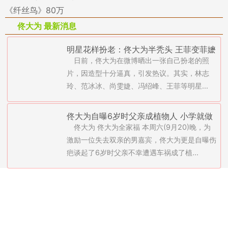
《纤丝鸟》80万
佟大为 最新消息
明星花样扮老：佟大为半秃头 王菲变菲嬷
日前，佟大为在微博晒出一张自己扮老的照
嬷
片，因造型十分逼真，引发热议。其实，林志
玲、范冰冰、尚雯婕、冯绍峰、王菲等明星...
佟大为自曝6岁时父亲成植物人 小学就做
佟大为 佟大为全家福 本周六(9月20)晚，为
饭扛50斤大米
激励一位失去双亲的男嘉宾，佟大为更是自曝伤
疤谈起了6岁时父亲不幸遭遇车祸成了植...