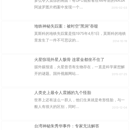
多么令人震惊的画面！有UFO观察者在46年前的NASA
阿波罗图片档案中发现一个...
2015-02-03
地铁神秘失踪案：被时空“黑洞”吞噬
莫斯科的地铁失踪案是指1975年4月1日，莫斯科的地铁
里发生了一件不可思议的...
2014-10-19
火星惊现外星人骸骨 连霍金都坐不住了
据外媒报道，火星曾否有生物存在，一直是科学家想解
开的谜题。国外视频网站...
2015-07-25
人类史上最令人震撼的九个怪胎
世界上还有这么一群人，他们生来就是奇形怪胎，与一
般人有很大的区别，同时...
2013-12-04
台湾神秘朱秀华事件：专家无法解答