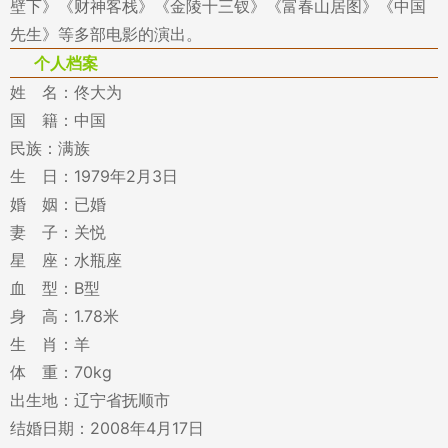
壁下》《财神客栈》《金陵十三钗》《富春山居图》《中国
先生》等多部电影的演出。
个人档案
姓 名：佟大为
国 籍：中国
民族：满族
生 日：1979年2月3日
婚 姻：已婚
妻 子：关悦
星 座：水瓶座
血 型：B型
身 高：1.78米
生 肖：羊
体 重：70kg
出生地：辽宁省抚顺市
结婚日期：2008年4月17日