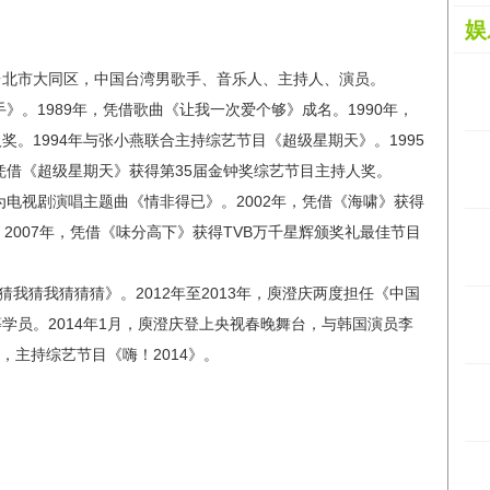
娱
省台北市大同区，中国台湾男歌手、音乐人、主持人、演员。
手》。1989年，凭借歌曲《让我一次爱个够》成名。1990年，
。1994年与张小燕联合主持综艺节目《超级星期天》。1995
，凭借《超级星期天》获得第35届金钟奖综艺节目主持人奖。
为电视剧演唱主题曲《情非得已》。2002年，凭借《海啸》获得
2007年，凭借《味分高下》获得TVB万千星辉颁奖礼最佳节目
《我猜我猜我猜猜猜》。2012年至2013年，庾澄庆两度担任《中国
学员。2014年1月，庾澄庆登上央视春晚舞台，与韩国演员李
，主持综艺节目《嗨！2014》。