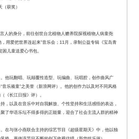
期天（获奖）
度代言人的身分，前往创世台北植物人赡养院探视植物人病童尧
行动，用爱把世界连起来”音乐会；11月，录制公益专辑《宝岛青
为贫困儿童送爱心书包。
）。他玩翻唱、玩颠覆性造型、玩编曲、玩唱腔，创作曲风广
“音乐顽童”之美誉（新浪网评）。他的创作力以及对不同风格
的（《长江日报》评）。
坚持，以及在音乐中对自我解放、个性坚持和生活感悟的表达，
集聚了华语乐坛不得多得的正能量，迎合了社会主流人群的精神
己。在与张小燕联合主持的综艺节目《超级星期天》中，他以独
的风格，更使该节目不断的创下收视佳绩（新华娱乐评）。