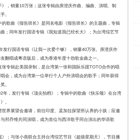
歌手》，销量10万张；这张专辑由庾澄庆作曲、编曲、演唱、制
歌手。
辑中的歌曲《报告班长》是同名电影《报告班长》的主题曲，专辑
插曲；同年发行国语专辑《我知道我已经长大》；为台湾综艺节
89年发行国语专辑《让我一次爱个够》，销量40万张。庾澄庆作
学友翻唱成粤语版后，成为香港年度十劲歌金曲之一。
；这张专辑赴美国录制，是台湾第一张和国际乐团TOTO合作的唱
演唱会，成为台湾第一位举行个人户外演唱会的歌手；同年获得
人奖。
992年，发行专辑《顶尖拍档》；专辑中的歌曲《快乐颂》在台湾
台》。
台湾世界展望会邀请，前往印度、孟加拉探望所认养的小孩；应邀
中与邦乔维共同演唱，成为首位与西洋歌手同台演出的华语歌
重现》；与张小燕联合主持台湾综艺节目《超级星期天》，节目播