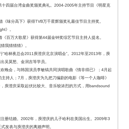
十四届台湾金曲奖颁奖典礼。2004-2005年主持节目《明星克
年凭借《味分高下》获得TVB万千星辉颁奖礼最佳节目主持奖。
ght》。
凭借《百万大歌星》获得第44届金钟奖综艺节目主持人提名。
猜我猜我猜猜猜》。
行“哈林夜总会2011庾澄庆北京演唱会”。2012年至2013年，庾
领出吴莫愁、金润吉等学员。
节联欢晚会，与韩国演员李敏镐共同演唱歌曲《情非得已》；4月起
》的主持人；7月，庾澄庆为九把刀编剧的电影《等一个人咖啡》
庾澄庆采取起伏比较大、音乐较浓烈的方式，用bandsound
国注册结婚。2002年，庾澄庆的儿子哈利在美国出生。2009年3
正式发表与庾澄庆的离婚声明。