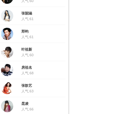
人气:60
张韶涵
人气:61
郑钧
人气:61
叶祖新
人气:60
房祖名
人气:68
张歆艺
人气:63
昆凌
人气:66