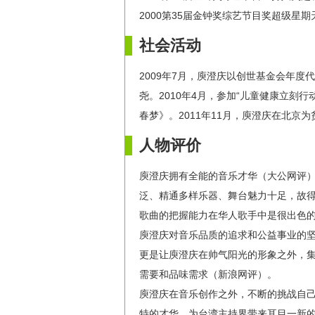
2000第35届金钟奖综艺节目奖超级星
社会活动
2009年7月，庾澄庆以创世基金会年
尧。2010年4月，参加“儿童健康立刻
春梦》。2011年11月，庾澄庆在北京
人物评价
庾澄庆拥有全能的音乐才华（大公网评
泛、精通多样乐器、舞台魅力十足，故得
歌曲的把握能力在华人歌手中是很出色
庾澄庆对音乐品质的追求和公益事业的
更是让庾澄庆在帅气阳光的形象之外，
需要和品味需求（新浪网评）。
庾澄庆在音乐创作之外，不断的挑战自
特的才华，为台湾主持界带来耳目一新