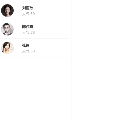
刘雨欣
人气:60
陈伟霆
人气:66
张俪
人气:68