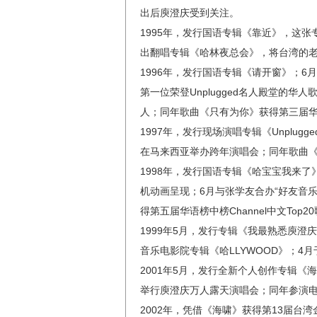
出后庾澄庆受到关注。
1995年，发行国语专辑《靠近》，这
出翻唱专辑《哈林夜总会》，将台湾的
1996年，发行国语专辑《请开窗》；6月
第一位荣登Unplugged名人殿堂的
人；同年歌曲《只有为你》获得第三届华语榜
1997年，发行现场演唱专辑《Unplu
在马来西亚举办跨年演唱会；同年歌曲《只
1998年，发行国语专辑《哈宝宝我来
机动画呈现；6月与张学友合办“好友音乐
得第五届华语榜中榜Channel中文Top2
1999年5月，发行专辑《我最熟悉庾澄庆
音乐电影院专辑《哈LLYWOOD》；4
2001年5月，发行全新个人创作专辑《
举行庾澄庆万人露天演唱会；同年参演
2002年，凭借《海啸》获得第13届台