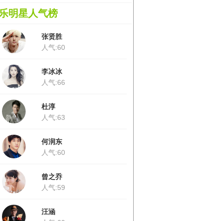
乐明星人气榜
张贤胜
人气:60
李冰冰
人气:66
杜淳
人气:63
何润东
人气:60
曾之乔
人气:59
汪涵