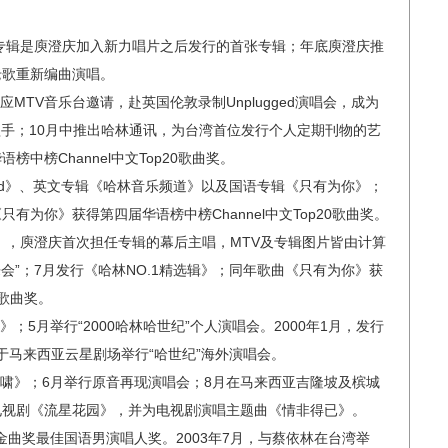
张专辑是庾澄庆加入新力唱片之后发行的首张专辑；年底庾澄庆推
老歌重新编曲演唱。
应MTV音乐台邀请，赴英国伦敦录制Unplugged演唱会，成为
华人歌手；10月中推出哈林通讯，为台湾首位发行个人定期刊物的艺
中榜Channel中文Top20歌曲奖。
gged》、英文专辑《哈林音乐频道》以及国语专辑《只有为你》；
有为你》获得第四届华语榜中榜Channel中文Top20歌曲奖。
了》，庾澄庆首次担任专辑的幕后主唱，MTV及专辑图片皆由计算
会”；7月发行《哈林NO.1精选辑》；同年歌曲《只有为你》获
0歌曲奖。
》；5月举行“2000哈林哈世纪”个人演唱会。2000年1月，发行
月于马来西亚云星剧场举行“哈世纪”海外演唱会。
海啸》；6月举行原音再现演唱会；8月在马来西亚吉隆坡及槟城
电视剧《流星花园》，并为电视剧演唱主题曲《情非得已》。
湾金曲奖最佳国语男演唱人奖。2003年7月，与蔡依林在台湾举