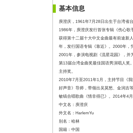
基本信息
庾澄庆，1961年7月28日出生于台湾
1986年，庾澄庆发行首张专辑《伤心歌
获得第十二届十大中文金曲最有前途新人奖
年，发行国语专辑《靠近》。2000年
2001年，参演电视剧《流星花园》，并
第13届台湾金曲奖最佳国语男演唱人奖。
主持奖。
2010年7月至2011年1月，主持节目
好声音》导师，带领出吴莫愁、金润吉等
敏镐合唱歌曲《情非得已》。2014年4月
中文名：庾澄庆
外文名：HarlemYu
别名：哈林
国籍：中国