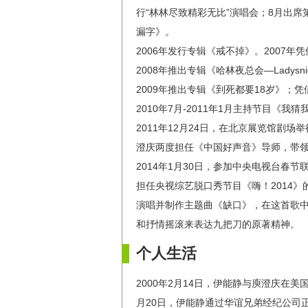
行“林林尽致精彩无比”演唱会；8月出席第
漏字》。
2006年发行专辑《戒不掉》。2007
2008年推出专辑《哈林夜总会—Ladysni
2009年推出专辑《到死都要18岁》；
2010年7月-2011年1月主持节目《我
2011年12月24日，在北京展览馆剧场举
澄庆两度担任《中国好声音》导师，带
2014年1月30日，参加中央电视台春
担任央视综艺脱口秀节目《嗨！2014
演唱并制作主题曲《缺口》，在这首歌中，
和抒情摇滚来表达九把刀的原著精神。
个人生活
2000年2月14日，伊能静与庾澄庆在美
月20日，伊能静通过华谊兄弟经纪公司