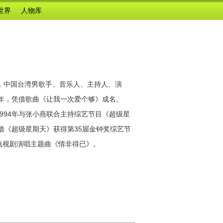
世界
人物库
区，中国台湾男歌手、音乐人、主持人、演
89年，凭借歌曲《让我一次爱个够》成名。
1994年与张小燕联合主持综艺节目《超级星
凭借《超级星期天》获得第35届金钟奖综艺节
电视剧演唱主题曲《情非得已》。