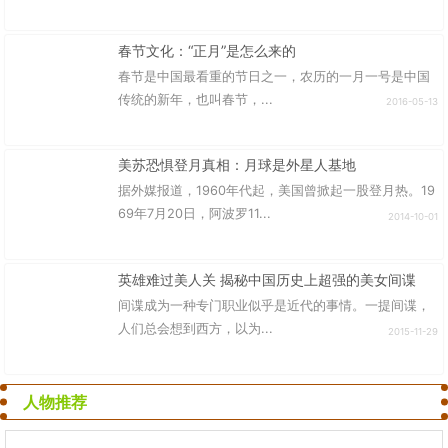
春节文化：“正月”是怎么来的
春节是中国最看重的节日之一，农历的一月一号是中国
传统的新年，也叫春节，...
2016-05-13
美苏恐惧登月真相：月球是外星人基地
据外媒报道，1960年代起，美国曾掀起一股登月热。19
69年7月20日，阿波罗11...
2014-10-01
英雄难过美人关 揭秘中国历史上超强的美女间谍
间谍成为一种专门职业似乎是近代的事情。一提间谍，
人们总会想到西方，以为...
2015-11-29
人物推荐