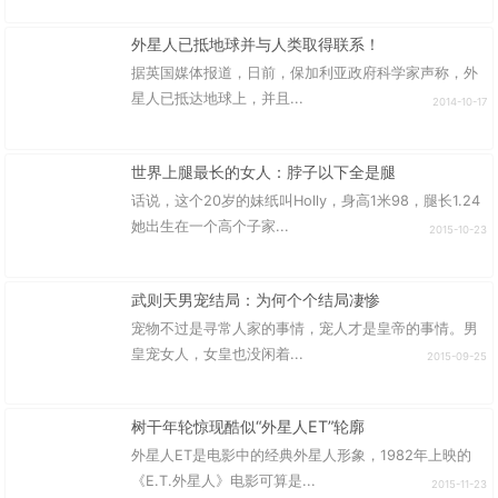
外星人已抵地球并与人类取得联系！
据英国媒体报道，日前，保加利亚政府科学家声称，外
星人已抵达地球上，并且...
2014-10-17
世界上腿最长的女人：脖子以下全是腿
话说，这个20岁的妹纸叫Holly，身高1米98，腿长1.24
她出生在一个高个子家...
2015-10-23
武则天男宠结局：为何个个结局凄惨
宠物不过是寻常人家的事情，宠人才是皇帝的事情。男
皇宠女人，女皇也没闲着...
2015-09-25
树干年轮惊现酷似“外星人ET”轮廓
外星人ET是电影中的经典外星人形象，1982年上映的
《E.T.外星人》电影可算是...
2015-11-23