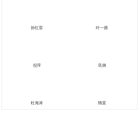
孙红雷
叶一茜
倪萍
巩俐
杜海涛
隋棠