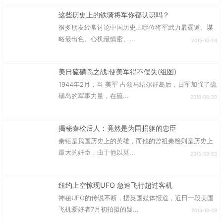
这些历史上的铁骑将军你都认识吗？
很多朋友经常讨论中国历史上哪位将军武力最霸道、谋
略最出色、心机最慎密、...
2015-10-24
美日硫磺岛之战:使美军得不偿失(组图)
1944年2月，当 美军 占领马绍尔群岛后，日军加强了硫
磺岛的军事力量，在硫...
2016-06-20
揭秘秦桧后人：竟然是为国捐躯的忠臣
秦钜是我国历史上的英雄，而他的曾祖秦桧则是历史上
最大的奸臣，由于他以莫...
2015-09-23
纽约上空惊现UFO 急速飞行超过客机
神秘UFO的传说不断，据英国媒体报道，近日一段美国
飞机爱好者7月初拍摄的疑...
2015-10-29