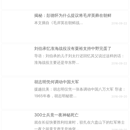
揭秘：彭德怀为什么提议将毛岸英葬在朝鲜
本文摘自《毛岸英在朝鲜战...
2016-09-22
刘伯承忆淮海战役没有粟裕支持中野完蛋了
导语：刘伯承的儿子刘太行还回忆其父说过这样的话：
淮海战役主要还是华东野...
2016-09-22
胡志明凭何调动中国大军
援越抗美：胡志明仅凭一张条调动中国八万大军 导读：
1965年春，胡志明秘密...
2016-09-20
300士兵竟一夜神秘死亡
就在长征快要胜利结束时，驻扎在六盘山下的红军将士
一夜之间竟无声无息地突...
2016-09-20