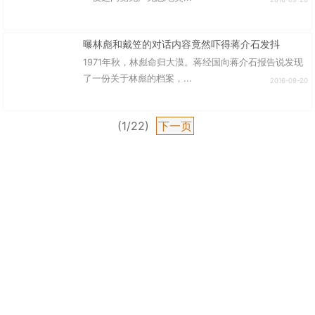
曝林彪和戴笠的对话内容竟然吓得蒋介石发抖
1971年秋，林彪命归大漠。蒋经国向蒋介石报告说发现
了一份关于林彪的档案，...
2016-09-20
(1/22)
下一页