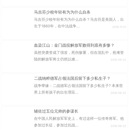
马吉芬少校年轻有为为什么自杀
马吉芬少校年轻有为为什么自杀？马吉芬是美国人，出
生于1860年，在中法战争...
2016-11-21
血染江山：金门战役解放军败得到底有多惨？
虽然突袭变成了强攻，死伤惨重，但在混乱中，抢滩登
陆的解放军将士仍然以难...
2016-09-22
二战纳粹德军占领法国后留下多少私生子？
战争孽缘：二战德军占领法国留下多少私生子? 本来世
界上所有孩子的出生理应...
2016-09-22
辅佐过五位元帅的参谋长
在中国人民解放军军史上，有过这样一位传奇将军。他
参加过长征，参加过抗战...
2016-09-22