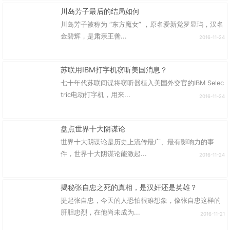
川岛芳子最后的结局如何
川岛芳子被称为 “东方魔女” ，原名爱新觉罗显玙，汉名
金碧辉，是肃亲王善...
2016-11-24
苏联用IBM打字机窃听美国消息？
七十年代苏联间谍将窃听器植入美国外交官的IBM Selec
tric电动打字机，用来...
2016-11-24
盘点世界十大阴谋论
世界十大阴谋论是历史上流传最广、最有影响力的事
件，世界十大阴谋论能激起...
2016-11-24
揭秘张自忠之死的真相，是汉奸还是英雄？
提起张自忠，今天的人恐怕很难想象，像张自忠这样的
肝胆忠烈，在他尚未成为...
2016-11-21