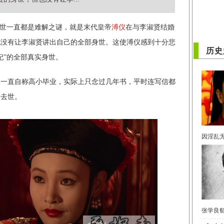
世一直都是难解之谜，就是末代皇帝
溥仪
在与李淑贤结婚
也没有让李淑贤讲出自己的全部身世。这使溥仪感到十分悲
历史
妃”的全部真实身世。
然一直自称高小毕业，实际上只念过几年书，平时连写信都
亲去世。