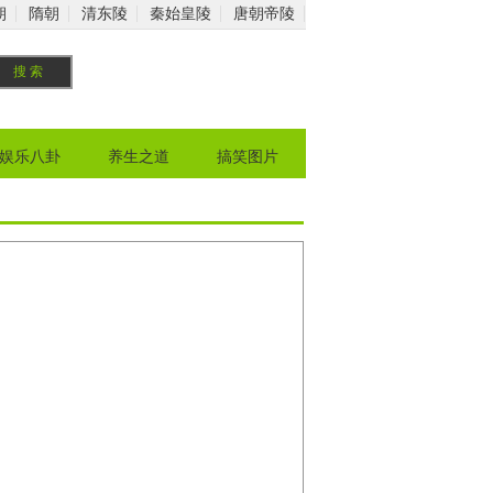
朝
隋朝
清东陵
秦始皇陵
唐朝帝陵
娱乐八卦
养生之道
搞笑图片