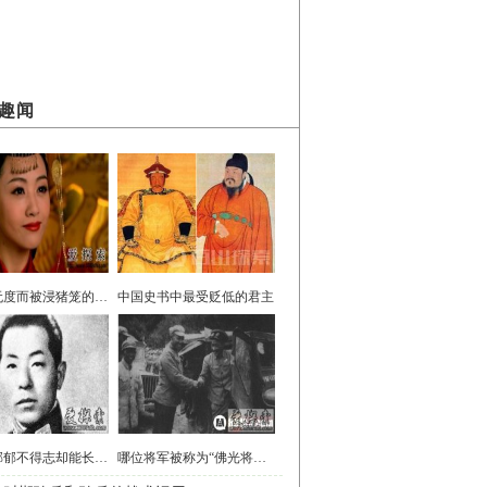
趣闻
因淫乱无度而被浸猪笼的皇太后
中国史书中最受贬低的君主
张学良郁郁不得志却能长命百岁的秘诀竟是因为这
哪位将军被称为“佛光将军”打得藏独大哭？