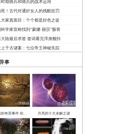
仑时期骑兵和骑兵的战术运用
如死！古代对通奸女人的残酷惩罚
八大家真面目：个个都是好色之徒
科学家宣称找到“蒙娜·丽莎”骸骨
石大陆最后求签 签词看完浑身颤抖
史上千古谜案：七位帝王神秘失踪
异事
匪夷所思的奇异事件 你都经历过那些？
月亮的十大未解之谜