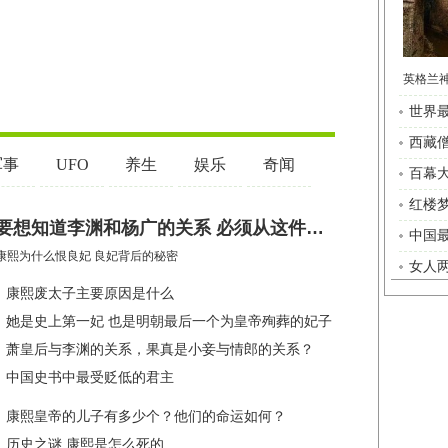
世界
西藏僧
百幕
红楼
中国最
女人