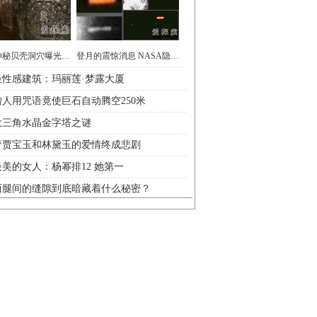
英格兰神秘贝壳洞穴曝光 暗藏千年文明
登月的震惊消息 NASA隐藏外星人惊天内幕
最性感建筑：玛丽莲·梦露大厦
人用咒语竟使巨石自动腾空250米
大三角水晶金字塔之谜
梦贾宝玉和林黛玉的爱情终成悲剧
美的女人：杨幂排12 她第一
两腿间的缝隙到底暗藏着什么秘密？