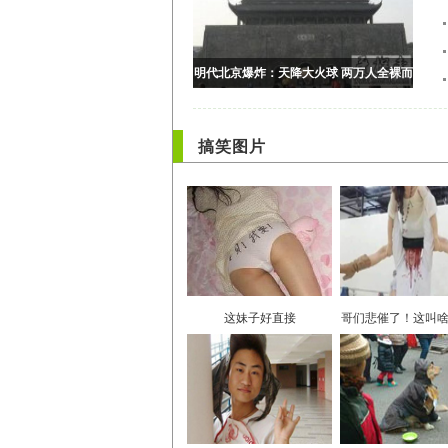
搞笑图片
这妹子好直接
哥们悲催了！这叫