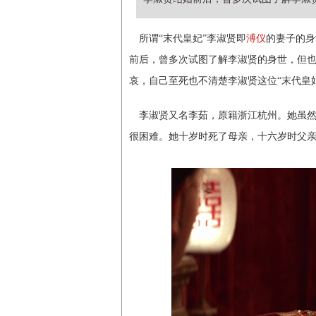
所谓“末代皇妃”李淑贤即
溥仪
的妻子的身
前后，曾多次试图了解李淑贤的身世，但
哀，自己至死也不清楚李淑贤这位“末代皇
李淑贤又名李茹，原籍浙江杭州。她虽
很困难。她十岁时死了母亲，十六岁时父