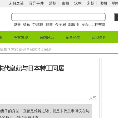
未解之谜
灵异事件
清朝
秦朝
汉朝
宋朝
唐朝
明
戚薇
杨颖
范玮琪
郑爽
金宇彬
郭敬明
应采儿
林熙蕾
闻
考古发现
民国风云
军事秘闻
UFO事件
戴绿帽？末代皇妃与日本特工同居
末代皇妃与日本特工同居
人气:
的妻子的身世一直都是难解之谜，就是末代皇帝溥仪在与
的身世，但也没有让李...