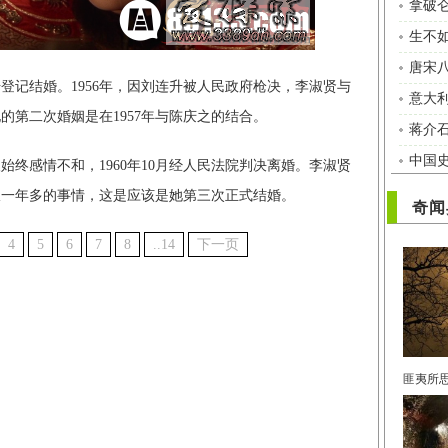
拿破
生不
唐宋
升登记结婚。1956年，因刘连升被人民政府枪决，李淑贤与
意大利
的第二次婚姻是在1957年与陈庆之的结合。
蒋介
中国
终感情不和，1960年10月经人民法院判决离婚。李淑贤
仅一年多的事情，这是应该是她第三次正式结婚。
奇闻
4
5
6
7
8
..14
下一页