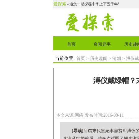
爱探索
- 邀您一起探秘中华上下五千年!
首页
奇闻异事
历史趣
当前位置:
首页
>
历史趣闻
>
清朝
> 溥仪
溥仪戴绿帽？
本文来源:网络 发布时间:2016-08-11
[导读]
所谓末代皇妃李淑贤即溥仪
李淑贤结婚前后，曾多次试图了解李淑贤