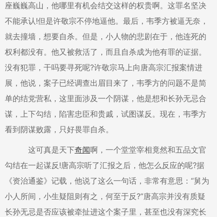
座巍巍高山，他哪里有机会结交这样的权贵啊。这罪名坚决
不能承认!但是许敬宗不停地逼他。最后，韦季方被逼无奈，
就去撞墙，想要自杀。但是，小人物的悲剧在于，他连死的
权利都没有。他又被救活了，而且自杀成为他有罪的证据。
没有犯罪，干吗要寻死呢?许敬宗马上向唐高宗汇报案情进
展，他说，案子已经调查出眉目来了，韦季方的问题不是简
单的结党营私，这里面涉及一个阴谋，他是想和长孙无忌合
谋，上下勾结，陷害忠臣和贵戚，试图谋反。现在，韦季方
看到阴谋败露，只好畏罪自杀。
这可真是天下
奇闻
啊，一个堂堂宰相竟然和五品文官
勾结在一起谋反!唐高宗听了汇报之后，他怎么反应的呢?据
《资治通鉴》记载，他说了这么一句话，非常有意思：“舅为
小人所间，小生疑阻则有之，何至于反?”唐高宗并没有质疑
长孙无忌是否应该被牵扯进这个案子里，甚至也没有深究长