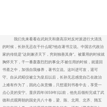
我们先来看看在武则天和唐高宗对反对派进行大清洗
的时候，长孙无忌在干什么呢?他在著书立说。中国古代政治
家的传统是“达则兼济天下，穷则独善其身”。被重用的时候就
胸怀天下，干一番轰轰烈烈的事业;不被任用的时候，就退回
书斋之中，加强自我修养，著书立说。这叫进可攻，退可
守。自从武昭仪被立为皇后以后，长孙无忌感觉自己在政治
上难有作为了，因此心灰意懒，只想退到书卷中去，享受一
点心灵的安宁。显庆四年(659年)以前，他先后领衔完成了武
德和贞观两朝的国史共八十卷，梁、陈、北周、北齐、隋五