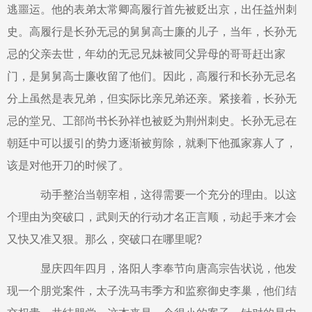
逃噩运。他的表弟太常卿高履行首先被贬出京，出任益州刺
史。高履行是长孙无忌的舅舅高士廉的儿子，当年，长孙无
忌的父亲去世，年幼的无忌兄妹被同父异母的哥哥赶出家
门，是舅舅高士廉收留了他们。因此，高履行和长孙无忌名
分上虽然是表兄弟，但实际比亲兄弟还亲。紧接着，长孙无
忌的堂兄、工部尚书长孙祥也被贬为荆州刺史。长孙无忌在
朝廷中可以援引的势力逐渐被剪除，就剩下他孤家寡人了，
该是对他开刀的时候了。
动手整治当朝宰相，这得需要一个充分的理由。以这
个理由为突破口，武则天的行动才名正言顺，动起手来才会
又快又准又狠。那么，突破口在哪里呢?
显庆四年四月，洛阳人李奉节向唐高宗告状说，他发
现一个朋党案件，太子洗马韦季方和监察御史李巢，他们结