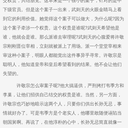
交权贵，共结朋党。这本来是一个很小的案子，针对的是中
下级官员。但是这个案子一出来，武则天的火眼金睛马上看
到它的利用价值。她觉得这个案子可以做大，为什么呢?因为
这个案子牵涉一个权贵。这个权贵是谁呢?武则天希望他是
谁，他就会是谁。那么派谁去审理呢?武则天的心腹爱将许敬
宗刚刚晋位宰相，立刻就被派上了用场。派一个堂堂宰相来
审这种小案子，明眼人都能觉出这件事异乎寻常。许敬宗是
聪明人，他知道皇帝和皇后希望看到的结果。他不会让他们
失望的。
许敬宗怎么审案子呢?他大搞逼供，严刑拷打韦季方和
李巢，让他们招供自己结交的权贵是谁。当然，另一方面，
许敬宗也巧妙地暗示这两个人，只要你们供出长孙无忌，事
情就好办了。可是韦季方是个老实人，他哪里敢随便诬陷当
朝国舅啊。再说了，在他淳朴的心中，长孙无忌简直就像一