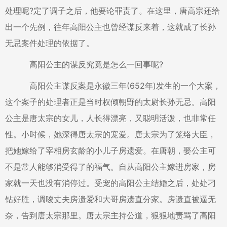
处理呢?定了调子之后，他要论罪责了。在这里，唐高宗还给
出一个先例，往年高阳公主也曾经谋反来着，这就成了长孙
无忌案件处理的依据了。
高阳公主的谋反究竟是怎么一回事呢?
高阳公主谋反案是永徽三年(652年)发生的一个大案，
这个案子的处理者正是当时权倾朝野的太尉长孙无忌。高阳
公主是唐太宗的女儿，人长得漂亮，又聪明活泼，也非常任
性。小时候，她深得唐太宗的宠爱。唐太宗为了笼络大臣，
把她嫁给了宰相房玄龄的小儿子房遗爱。在唐朝，娶公主可
不是常人能够消受得了的福气。自从高阳公主嫁进房家，房
家就一天也没有消停过。受宠的高阳公主结婚之后，处处刁
钻好胜，调唆丈夫房遗爱和大哥房遗直分家。房遗直被逼无
奈，告到唐太宗那里。唐太宗主持公道，狠狠地责骂了高阳