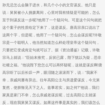
孙无忌怎么会脑子进水，和几个小小的文官谋反。他只是
说：舅舅被小人挑拨离间，心里对我有猜疑是可能的，怎么
至于到谋反这一步呢?他用了一个疑问句。可是这个问句就把
这个案子的性质给定下来了，这是谋反。唐高宗亲口说出了
这两个字，但是呢，他用了一个疑问句，怎么会谋反呢?许敬
宗是一个聪明人，他当然知道怎么样处理皇帝这个疑问句，
只要把它变成肯定句就可以了。据《资治通鉴》记载，许敬
宗马上就说：“臣始末推究，反状已露，陛下犹以为疑，恐非
社稷之福。”他说陛下您怎么可以再怀疑呢，这就是谋反啊!唐
高宗听了以后长叹一声，眼泪随之滚滚而下，说：“我家不
幸，亲戚间屡有异志。往年高阳公主与房遗爱谋反，今元舅
复然，使朕惭见天下之人。兹事若实，如之何?”他说，我们
家真是家门不幸，怎么亲戚老谋反呢，过去高阳公主就谋
反，现在我舅舅又谋反。如果这件事是真实的，我们该怎么