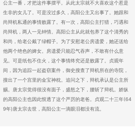
公主一番，才把这件事摆平。从此太宗就不大喜欢这个惹是
生非的女儿了。可是没过多久，高阳公主又出事了。她跟和
尚辩机私通的事情败露了。有一次，高阳公主打猎，巧遇和
尚辩机，两人一见钟情。高阳公主从此就包养了这个清秀的
和尚，给老公戴了绿帽子。为了安慰老公房遗爱，她还送给
他两个绝色的婢女。房遗爱只能忍气吞声，不敢有什么意
见。可是纸包不住火，这个事情终究还是败露了。贞观年
间，因为追踪一起盗窃案件，御史搜查了辩机所在的寺院，
搜出了一个宫里的金宝神枕。追问之下，辩机承认是公主所
赐。唐太宗觉得很没有面子，盛怒之下，腰斩了辩机。娇纵
的高阳公主也因此恨透了这个严厉的老爸。贞观二十三年(64
9年)唐太宗去世，高阳公主一滴眼泪都没有流。