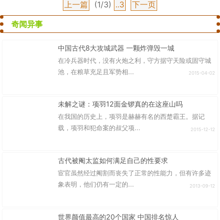
上一篇
(1/3)
..3
下一页
奇闻异事
中国古代8大攻城武器 一颗炸弹毁一城
在冷兵器时代，没有火炮之利，守方据守天险或固守城
池，在粮草充足且军势相...
2015-04-02
未解之谜：项羽12面金锣真的在这座山吗
在我国的历史上，项羽是赫赫有名的西楚霸王。据记
载，项羽和犯命案的叔父项...
2015-12-12
古代被阉太监如何满足自己的性要求
宦官虽然经过阉割而丧失了正常的性能力，但有许多迹
象表明，他们仍有一定的...
2013-09-12
世界颜值最高的20个国家 中国排名惊人