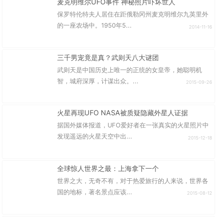
麦克明维尔UFO事件 神秘照片吓坏世人
保罗特伦特夫人居住在距俄勒冈州麦克明维尔九英里外
的一座农场中。1950年5...
2014-11-16
三千男宠竟是真？武则天八大谜团
武则天是中国历史上唯一的正统的女皇帝，她聪明机
智，城府深厚，计谋出众。...
2015-09-26
火星再现UFO NASA被质疑隐藏外星人证据
据国外媒体报道，UFO爱好者在一张真实的火星照片中
发现遥远的火星天空中出...
2015-12-18
全球惊人世界之最：上海拿下一个
世界之大，无奇不有，对于热爱旅行的人来说，世界各
国的地标，著名景点应该...
2015-08-12