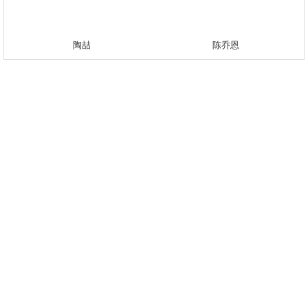
陶喆
陈乔恩