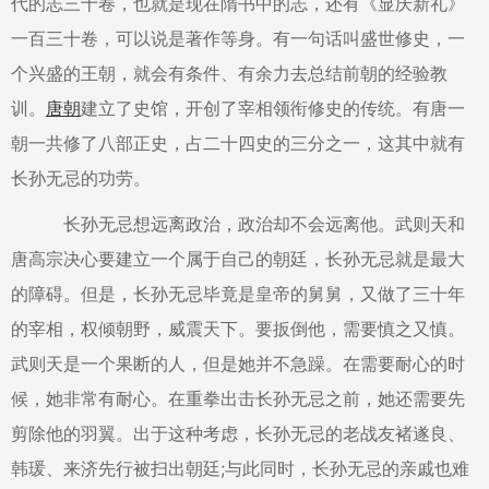
代的志三十卷，也就是现在隋书中的志，还有《显庆新礼》
一百三十卷，可以说是著作等身。有一句话叫盛世修史，一
个兴盛的王朝，就会有条件、有余力去总结前朝的经验教
训。
唐朝
建立了史馆，开创了宰相领衔修史的传统。有唐一
朝一共修了八部正史，占二十四史的三分之一，这其中就有
长孙无忌的功劳。
长孙无忌想远离政治，政治却不会远离他。武则天和
唐高宗决心要建立一个属于自己的朝廷，长孙无忌就是最大
的障碍。但是，长孙无忌毕竟是皇帝的舅舅，又做了三十年
的宰相，权倾朝野，威震天下。要扳倒他，需要慎之又慎。
武则天是一个果断的人，但是她并不急躁。在需要耐心的时
候，她非常有耐心。在重拳出击长孙无忌之前，她还需要先
剪除他的羽翼。出于这种考虑，长孙无忌的老战友褚遂良、
韩瑗、来济先行被扫出朝廷;与此同时，长孙无忌的亲戚也难