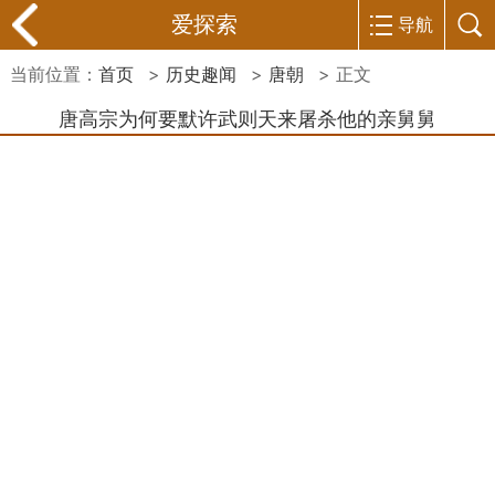
爱探索
导航
当前位置：
首页
>
历史趣闻
>
唐朝
> 正文
唐高宗为何要默许武则天来屠杀他的亲舅舅