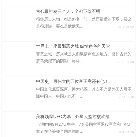
古代最神秘三个人：全都下落不明
很多历史人物，都是盛名一时，然而最后的下场，要么
是很凄惨，要么是默默无...
2015-09-02
世界上十座最邪恶之城 纵情声色的天堂
罪恶之城，历来就是人们纵情声色的地方。譬如古代的
罗马荣耀下的阴影，格斗...
2015-07-09
中国史上最伟大的五位帝王竟还有他！
中国文化底蕴深厚、博大精深，其实不光是外国人看不
懂中国人，中国人也不一...
2014-01-16
美将领曝UFO内幕：外星人监控核武器
当地时间9月27日中午，7名美国空军退役军官和1名研
究者在华盛顿全国新闻俱...
2014-03-25