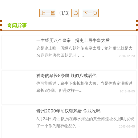
上一篇
(1/3)
..3
下一页
奇闻异事
一生经历八个皇帝！揭史上最牛皇太后
这是史上唯一历经八朝的传奇皇太后，她的祖父就是大
名鼎鼎的唐代四朝元老，...
2014-12-23
神奇的猪长8条腿 疑似八戒后代
你可能听过，猪生下来长相像大象。当是你肯定没听过
猪长8条腿。但是这样一...
2015-11-05
贵州2000年前汉朝鸡蛋 你敢吃吗
8月24日,考古队员在赤水河边的黄金湾遗址发掘时,发现
了一个作为陪葬物品的...
2015-09-15