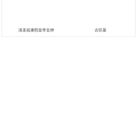
清圣祖康熙皇帝玄烨
古巨基