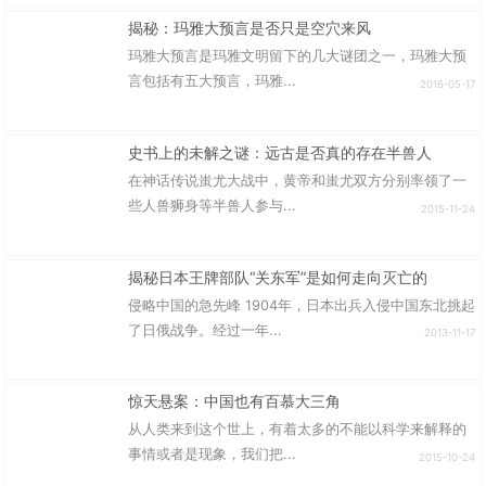
揭秘：玛雅大预言是否只是空穴来风
玛雅大预言是玛雅文明留下的几大谜团之一，玛雅大预
言包括有五大预言，玛雅...
2016-05-17
史书上的未解之谜：远古是否真的存在半兽人
在神话传说蚩尤大战中，黄帝和蚩尤双方分别率领了一
些人兽狮身等半兽人参与...
2015-11-24
揭秘日本王牌部队“关东军”是如何走向灭亡的
侵略中国的急先峰 1904年，日本出兵入侵中国东北挑起
了日俄战争。经过一年...
2013-11-17
惊天悬案：中国也有百慕大三角
从人类来到这个世上，有着太多的不能以科学来解释的
事情或者是现象，我们把...
2015-10-24