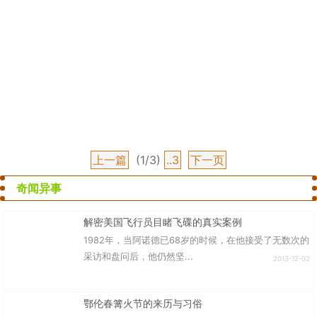
上一篇
(1/3)
..3
下一页
奇闻异事
解密美国飞行员目睹飞碟的真实案例
1982年，当阿诺德已68岁的时候，在他接受了无数次的
采访和盘问后，他仍然坚...
2013-12-02
鄂伦春篝火节的来历与习俗