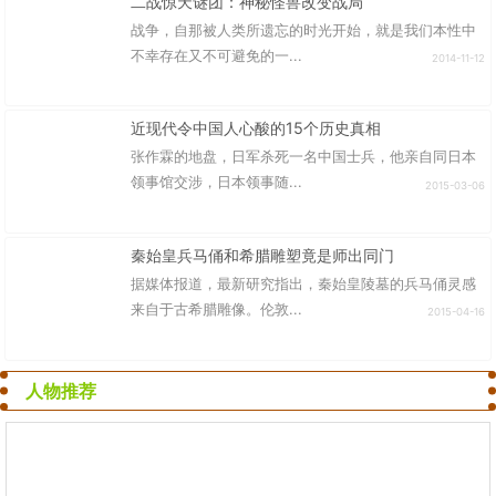
二战惊天谜团：神秘怪兽改变战局
战争，自那被人类所遗忘的时光开始，就是我们本性中
不幸存在又不可避免的一...
2014-11-12
近现代令中国人心酸的15个历史真相
张作霖的地盘，日军杀死一名中国士兵，他亲自同日本
领事馆交涉，日本领事随...
2015-03-06
秦始皇兵马俑和希腊雕塑竟是师出同门
据媒体报道，最新研究指出，秦始皇陵墓的兵马俑灵感
来自于古希腊雕像。伦敦...
2015-04-16
人物推荐