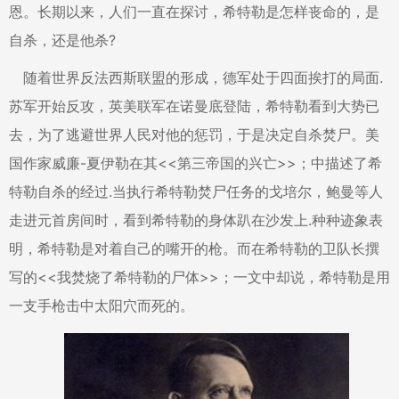
恩。长期以来，人们一直在探讨，希特勒是怎样丧命的，是
自杀，还是他杀?
随着世界反法西斯联盟的形成，德军处于四面挨打的局面.
苏军开始反攻，英美联军在诺曼底登陆，希特勒看到大势已
去，为了逃避世界人民对他的惩罚，于是决定自杀焚尸。美
国作家威廉-夏伊勒在其<<第三帝国的兴亡>>；中描述了希
特勒自杀的经过.当执行希特勒焚尸任务的戈培尔，鲍曼等人
走进元首房间时，看到希特勒的身体趴在沙发上.种种迹象表
明，希特勒是对着自己的嘴开的枪。而在希特勒的卫队长撰
写的<<我焚烧了希特勒的尸体>>；一文中却说，希特勒是用
一支手枪击中太阳穴而死的。