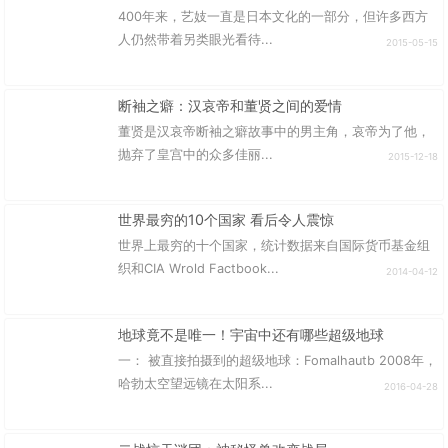
400年来，艺妓一直是日本文化的一部分，但许多西方
人仍然带着另类眼光看待...
2015-05-15
断袖之癖：汉哀帝和董贤之间的爱情
董贤是汉哀帝断袖之癖故事中的男主角，哀帝为了他，
抛弃了皇宫中的众多佳丽...
2015-12-18
世界最穷的10个国家 看后令人震惊
世界上最穷的十个国家，统计数据来自国际货币基金组
织和CIA Wrold Factbook...
2014-04-12
地球竟不是唯一！宇宙中还有哪些超级地球
一： 被直接拍摄到的超级地球：Fomalhautb 2008年，
哈勃太空望远镜在太阳系...
2016-04-28