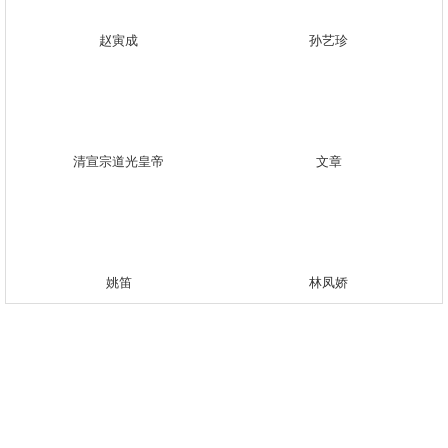
赵寅成
孙艺珍
清宣宗道光皇帝
文章
姚笛
林凤娇