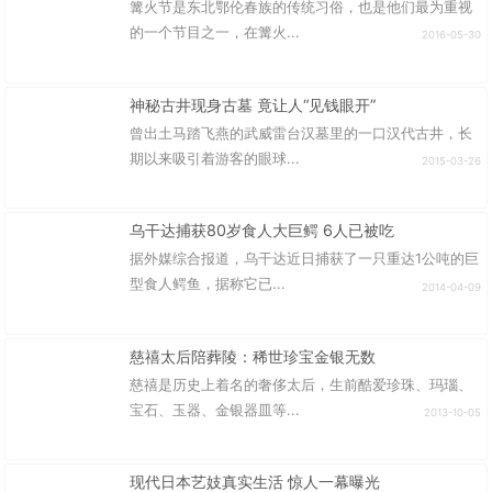
篝火节是东北鄂伦春族的传统习俗，也是他们最为重视
的一个节目之一，在篝火...
2016-05-30
神秘古井现身古墓 竟让人“见钱眼开”
曾出土马踏飞燕的武威雷台汉墓里的一口汉代古井，长
期以来吸引着游客的眼球...
2015-03-26
乌干达捕获80岁食人大巨鳄 6人已被吃
据外媒综合报道，乌干达近日捕获了一只重达1公吨的巨
型食人鳄鱼，据称它已...
2014-04-09
慈禧太后陪葬陵：稀世珍宝金银无数
慈禧是历史上着名的奢侈太后，生前酷爱珍珠、玛瑙、
宝石、玉器、金银器皿等...
2013-10-05
现代日本艺妓真实生活 惊人一幕曝光