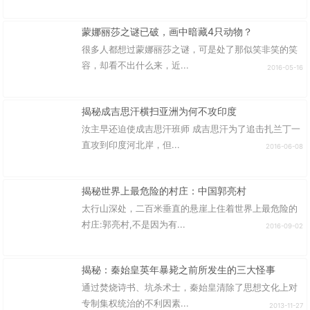
蒙娜丽莎之谜已破，画中暗藏4只动物？
很多人都想过蒙娜丽莎之谜，可是处了那似笑非笑的笑
容，却看不出什么来，近...
2016-05-16
揭秘成吉思汗横扫亚洲为何不攻印度
汝主早还迫使成吉思汗班师 成吉思汗为了追击扎兰丁一
直攻到印度河北岸，但...
2016-06-08
揭秘世界上最危险的村庄：中国郭亮村
太行山深处，二百米垂直的悬崖上住着世界上最危险的
村庄:郭亮村,不是因为有...
2016-09-02
揭秘：秦始皇英年暴毙之前所发生的三大怪事
通过焚烧诗书、坑杀术士，秦始皇清除了思想文化上对
专制集权统治的不利因素...
2013-11-27