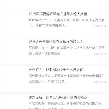
12大证据揭秘月球存在外星人惊人真相
1969年7月21日，人类首次登上月球，在全球电视直播
中。 美国宇航员阿姆斯特...
2014-01-25
曹操之死与华佗竟存在这样的联系？
可以说，在《史记》的撰写当中，相当的成分都在黑曹
操，但是即便是黑曹操，...
2014-06-13
至今存在！尼斯湖水怪千年出没之谜
据外国媒体报道，尼斯湖水怪是地球上最神秘也最吸引
人的谜之一。早在1500多...
2014-10-26
绝对无解！世界上10种最可怕的恋物癖
不要迷恋哥，哥只是传说。这个曾经时髦的网络用语，