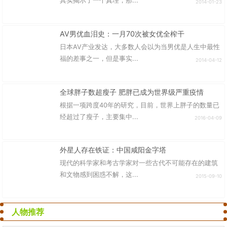
其实揭示了一个真理，那...
2014-01-23
AV男优血泪史：一月70次被女优全榨干
日本AV产业发达，大多数人会以为当男优是人生中最性
福的差事之一，但是事实...
2014-04-12
全球胖子数超瘦子 肥胖已成为世界级严重疫情
根据一项跨度40年的研究，目前，世界上胖子的数量已
经超过了瘦子，主要集中...
2016-04-09
外星人存在铁证：中国咸阳金字塔
现代的科学家和考古学家对一些古代不可能存在的建筑
和文物感到困惑不解，这...
2015-09-10
人物推荐