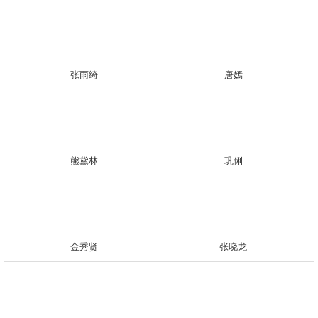
张雨绮
唐嫣
熊黛林
巩俐
金秀贤
张晓龙