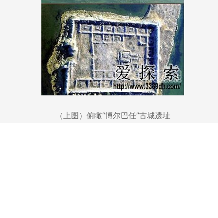
（上图）俯瞰“博尔巴任”古城遗址