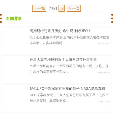
上一篇
(1/8)
..8
下一页
奇闻异事
阿姆斯特朗登月历史 途中现神秘UFO！
死于心脏搭桥手术并发症 阿姆斯特朗的家人晚些时候发
布声明，证实阿姆斯特...
2014-10-07
外星人就在地球附近？太阳系或存外星生命
外星生命可能会在一些显而易见的地方出现。但是，这
并非指的是那些不长毛发...
2016-08-04
疑似UFO中断探测冥王星的信号 NASA隐藏真相
UFO探索者发现，正当人们要仔细研究冥王星上的四个
神秘黑斑时，其探测器视...
2015-11-20