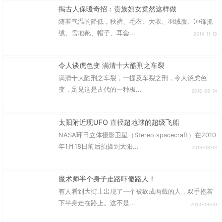
揭古人保暖奇招：贵族妇女竟然这样做
随着气温的降低，秋裤、毛衣、大衣、羽绒服、冲锋抓
绒、雪地靴、帽子、耳套...
2014-11-19
令人谈虎色变 满清十大酷刑之车裂
满清十大酷刑之车裂，一提及车裂之刑，令人谈虎色
变，足见这是古代的一种极...
2016-09-14
太阳附近现UFO 直径超地球的超级飞船
NASA环日立体摄影卫星（Stereo spacecraft）在2010
年1月18日前后拍摄到太阳...
2016-08-13
魔术师半个身子走路吓傻路人！
有人看到大街上出现了一个被砍成两截的人，双手抱着
下半身走在路上。这不是...
2013-09-09