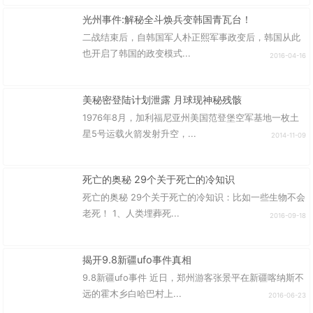
光州事件:解秘全斗焕兵变韩国青瓦台！
二战结束后，自韩国军人朴正熙军事政变后，韩国从此
也开启了韩国的政变模式...
2016-04-16
美秘密登陆计划泄露 月球现神秘残骸
1976年8月，加利福尼亚州美国范登堡空军基地一枚土
星5号运载火箭发射升空，...
2014-11-09
死亡的奥秘 29个关于死亡的冷知识
死亡的奥秘 29个关于死亡的冷知识：比如一些生物不会
老死！ 1、人类埋葬死...
2016-09-18
揭开9.8新疆ufo事件真相
9.8新疆ufo事件 近日，郑州游客张景平在新疆喀纳斯不
远的霍木乡白哈巴村上...
2016-06-23