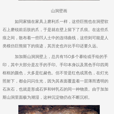
山洞壁画
如同家猫在家具上磨利爪一样，这些巨熊也在洞壁软
石上磨锐前后肢的爪，于是就在壁上留下了爪痕。在这些爪
痕之间，散布着一些凹人土中的连绵曲线，这些则可能是人
类模仿巨熊留下的痕迹，其历史也许比手印还要久远。
加加斯山洞洞壁上，总共有15O多个摹绘或手绘的手
印，其中大部分是左手的手印。手印本身以及黑色手印四周
框框的颜色，大多是红赭色。但不管是红色或黑色，在灯光
照射下，都会闪闪生光，因为其表面覆盖着一层薄而透明的
石灰石，也就是形成石笋和钟乳石的同一种物质。由于加加
斯山洞里面极为潮湿，这种沉淀物仍在不断沉积。