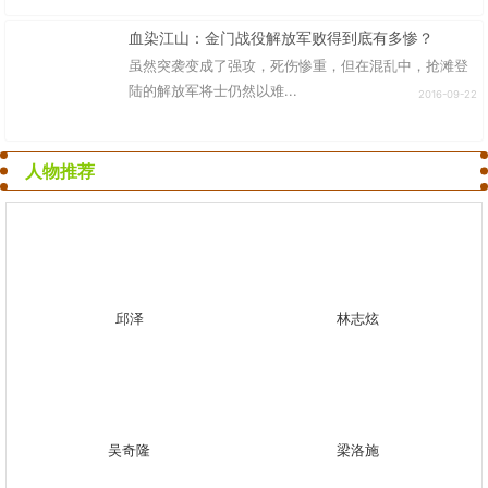
血染江山：金门战役解放军败得到底有多惨？
虽然突袭变成了强攻，死伤惨重，但在混乱中，抢滩登
陆的解放军将士仍然以难...
2016-09-22
人物推荐
邱泽
林志炫
吴奇隆
梁洛施