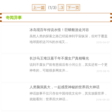
上一篇
(1/3)
..3
下一页
奇闻异事
冰岛现百年传说水怪！巨蟒般游走河谷
虽然人类的探索之路已经延伸到宇宙纵深，但对于覆盖
地球面积达70%的水域又...
2015-04-07
长沙马王堆汉墓千年不腐女尸真相曝光
说到不腐女尸前有慈禧后有小河公主，其实还有一个更
神奇的，可能很多网友并...
2015-08-10
人类脑洞真大，一起感受神秘的世界四大神话
神话故事不仅只存在中国传统文化中，其实放眼世界，
就能看到：世界四大神话...
2016-09-20