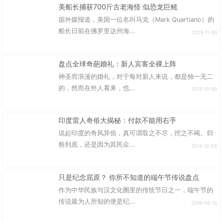
美船长捕获700斤古老海怪 似恐龙巨鳐
据外媒报道，美国一位名叫马克（Mark Quartiano）的
船长日前在佛罗里达州海...
2013-11-30
盘点全球奇葩婚礼：新人宾客全裸上阵
神圣而浪漫的婚礼，对于每对新人来说，都是独一无二
的，然而在外人看来，也...
2014-10-30
印度雷人奇俗大揭秘：付款不能用右手
说起印度的奇风异俗，真可谓取之不尽，挖之不竭。归
咎到底，还是因为其民众...
2014-12-25
只是纪念屈原？ 你所不知道的端午节传说盘点
作为中华民族与汉文化圈里的传统节日之一，端午节的
传说最为人所知的便是纪...
2016-06-15