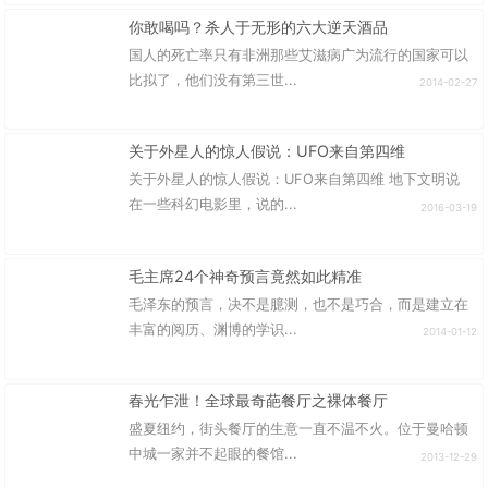
你敢喝吗？杀人于无形的六大逆天酒品
国人的死亡率只有非洲那些艾滋病广为流行的国家可以
比拟了，他们没有第三世...
2014-02-27
关于外星人的惊人假说：UFO来自第四维
关于外星人的惊人假说：UFO来自第四维 地下文明说
在一些科幻电影里，说的...
2016-03-19
毛主席24个神奇预言竟然如此精准
毛泽东的预言，决不是臆测，也不是巧合，而是建立在
丰富的阅历、渊博的学识...
2014-01-12
春光乍泄！全球最奇葩餐厅之裸体餐厅
盛夏纽约，街头餐厅的生意一直不温不火。位于曼哈顿
中城一家并不起眼的餐馆...
2013-12-29