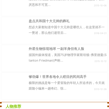
厌恶和不可宽...
2015-10-06
盘点共和国十大元帅的葬礼
想必大家都知道中国十大元帅是哪些人，在这里就不一
一赘述，那么他们逝世后...
2016-04-21
外星生物惊现地球 一副羊身但有人脸
据国外媒体报道，美国75岁物理学家斯坦顿-弗里德曼(S
tanton Friedman)声称...
2015-10-12
够劲爆！世界各地令人瞠目的民间高手
极限的挑战是每一个爱冒险的年轻人所追求的，今天就
跟随小编来一趟奇幻、惊...
2013-12-26
人物推荐