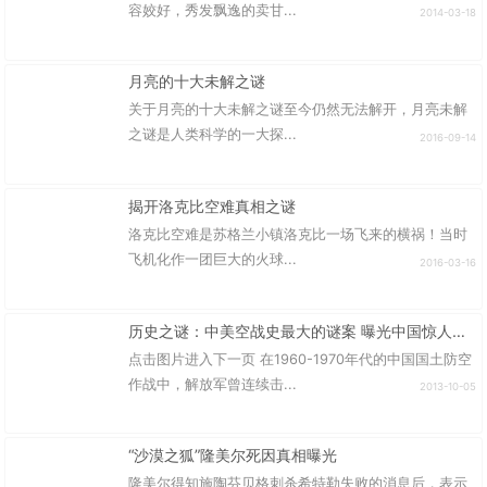
容姣好，秀发飘逸的卖甘...
2014-03-18
月亮的十大未解之谜
关于月亮的十大未解之谜至今仍然无法解开，月亮未解
之谜是人类科学的一大探...
2016-09-14
揭开洛克比空难真相之谜
洛克比空难是苏格兰小镇洛克比一场飞来的横祸！当时
飞机化作一团巨大的火球...
2016-03-16
历史之谜：中美空战史最大的谜案 曝光中国惊人实力
点击图片进入下一页 在1960-1970年代的中国国土防空
作战中，解放军曾连续击...
2013-10-05
“沙漠之狐”隆美尔死因真相曝光
隆美尔得知施陶芬贝格刺杀希特勒失败的消息后，表示