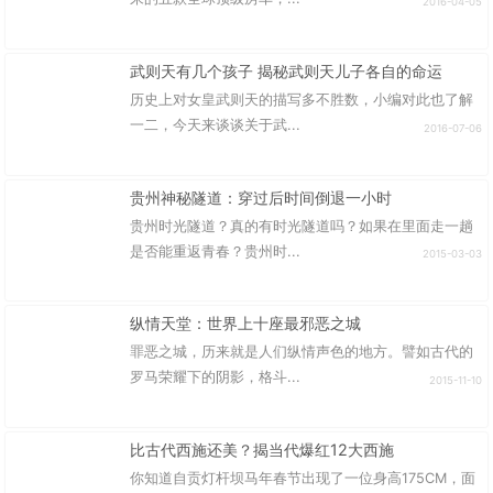
2016-04-05
武则天有几个孩子 揭秘武则天儿子各自的命运
历史上对女皇武则天的描写多不胜数，小编对此也了解
一二，今天来谈谈关于武...
2016-07-06
贵州神秘隧道：穿过后时间倒退一小时
贵州时光隧道？真的有时光隧道吗？如果在里面走一趟
是否能重返青春？贵州时...
2015-03-03
纵情天堂：世界上十座最邪恶之城
罪恶之城，历来就是人们纵情声色的地方。譬如古代的
罗马荣耀下的阴影，格斗...
2015-11-10
比古代西施还美？揭当代爆红12大西施
你知道自贡灯杆坝马年春节出现了一位身高175CM，面