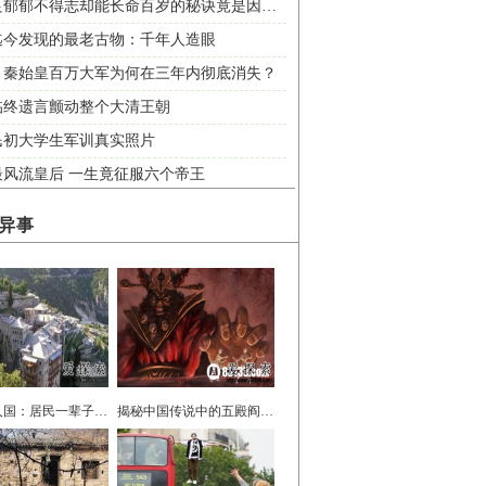
张学良郁郁不得志却能长命百岁的秘诀竟是因为这
迄今发现的最老古物：千年人造眼
：秦始皇百万大军为何在三年内彻底消失？
临终遗言颤动整个大清王朝
民初大学生军训真实照片
最风流皇后 一生竟征服六个帝王
异事
奇葩男人国：居民一辈子都没见过女人
揭秘中国传说中的五殿阎罗王