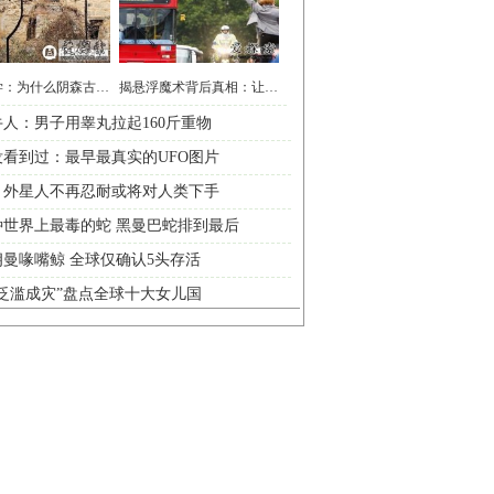
走进科学：为什么阴森古宅多发灵异事件
揭悬浮魔术背后真相：让亿万人受骗
人：男子用睾丸拉起160斤重物
没看到过：最早最真实的UFO图片
！外星人不再忍耐或将对人类下手
种世界上最毒的蛇 黑曼巴蛇排到最后
曼喙嘴鲸 全球仅确认5头存活
泛滥成灾”盘点全球十大女儿国