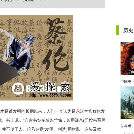
历史
纸术是谁发明的长期以来，人们一直认为是
东汉
宦官蔡伦发
载。书上说：“自古书契多编以竹简，其用缣帛(即按书写需
，并不便于人。伦乃造意(发明、创造)用树肤、麻头及敝