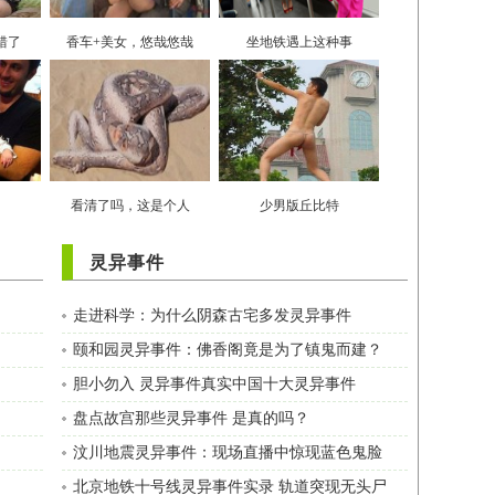
错了
香车+美女，悠哉悠哉
坐地铁遇上这种事
看清了吗，这是个人
少男版丘比特
灵异事件
走进科学：为什么阴森古宅多发灵异事件
颐和园灵异事件：佛香阁竟是为了镇鬼而建？
胆小勿入 灵异事件真实中国十大灵异事件
盘点故宫那些灵异事件 是真的吗？
汶川地震灵异事件：现场直播中惊现蓝色鬼脸
北京地铁十号线灵异事件实录 轨道突现无头尸