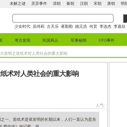
未解之谜
灵异事件
清朝
秦朝
汉朝
宋朝
唐朝
明
少女时代
吴绮莉
古天乐
蒋勤勤
姚元浩
何炅
李连杰
李嘉欣
闻
考古发现
民国风云
军事秘闻
UFO事件
四大发明之造纸术对人类社会的重大影响
造纸术对人类社会的重大影响
人气:
明之一。造纸术是谁发明的长期以来，人们一直认为是东
蔡伦传》的记载。书...