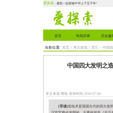
爱探索
- 邀您一起探秘中华上下五千年!
首页
奇闻异事
历史趣
当前位置:
首页
>
考古发现
>
其它
> 中国
中国四大发明之
本文来源:网络 发布时间:2016-07-04
[导读]
造纸术是我国古代的四大发
汉宦官蔡伦发明的。主要依据是《后汉书·