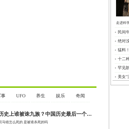
民间牛
绝对
猛料
十二
罕见朗
美女“