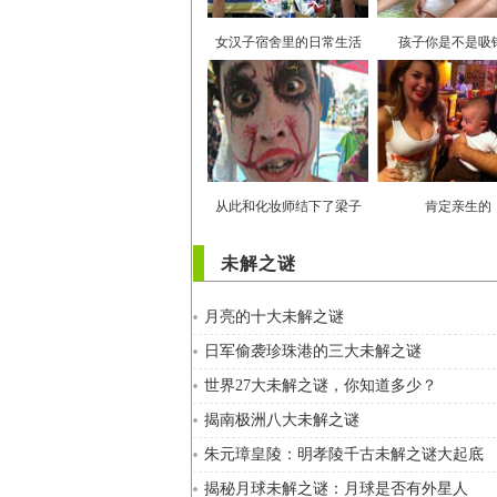
女汉子宿舍里的日常生活
孩子你是不是吸
从此和化妆师结下了梁子
肯定亲生的
未解之谜
月亮的十大未解之谜
日军偷袭珍珠港的三大未解之谜
世界27大未解之谜，你知道多少？
揭南极洲八大未解之谜
朱元璋皇陵：明孝陵千古未解之谜大起底
揭秘月球未解之谜：月球是否有外星人