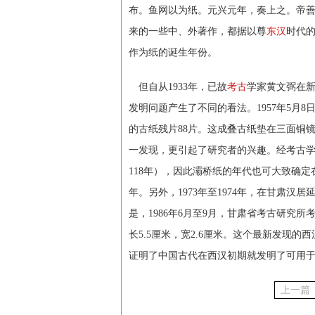
布。鱼网以为纸。元兴元年，奏上之。帝善
来的一些中、外著作，都据以尊
东汉
时代的
作为纸的诞生年份。
但自从1933年，已故
考古
学家黄文弼在
发明问题产生了不同的看法。1957年5月
的古纸残片88片。这成叠古纸垫在三面铜
一发现，更引起了研究者的兴趣。经考古
118年），因此灞桥纸的年代也可大致确定
年。另外，1973年至1974年，在甘肃汉居
是，1986年6月至9月，甘肃省考古研究
长5.5厘米，宽2.6厘米。这个最新发现
证明了中国古代在西汉初期就发明了可用
上一篇