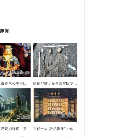
趣闻
中国史上最霸气公主 创造9个世界记录
情侣尸骸：疑是真实版罗密欧与朱丽叶
世界考古发现排行榜：竟没有中国
古代十大“极品职业”：你想入职哪行？