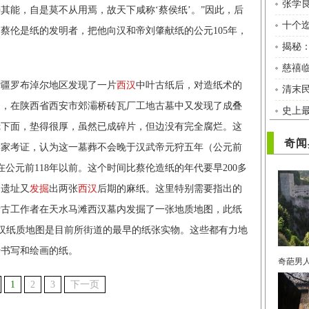
其能，自是莫不从用焉，故天下咸称‘蔡侯纸’。”因此，后
十个
蔡伦是纸的发明者，把他向汉和帝刘肇献纸的公元105年，
揭秘
慈禧
新疆罗布淖尔地区发现了一片
西汉
中叶古纸后，对造纸术的
清末
8日，在陕西省西安市郊灞桥砖瓦厂工地古墓中又发现了成叠
史上
镜下面，垫得很厚，虽然已成碎片，但边没有完全腐烂。这
奇闻
学家考证，认为这一墓葬不会晚于汉武帝元狩五年（公元前
在公元前118年以前。这个时间比蔡伦造纸的年代要早200多
延遗址又
发掘
出两张
西汉
后期的麻纸。这里特别需要指出的
所考古工作者在天水马滩西汉墓内发掘了一张地质地图，此纸
的西汉纸质地图是目前所街道的最早的纸张实物。这些都有力地
于书写和绘画的纸。
1
2
3
下一页