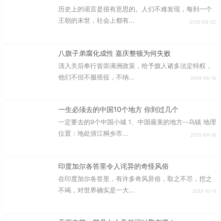
历史上的谣言是很有意思的。人们不难发现，每到一个
王朝的末世，社会上都有...
2015-03-02
八旗子弟腐化成性 嘉庆整顿为何失败
清入关后奉行首崇满洲政策，给予旗人诸多法定特权，
他们不但不服徭役，不纳...
2014-05-15
一生必须去的中国10个地方 你到过几个
一定要去的9个中国小城 1、中国最美的地方--乌镇 地理
位置：地处浙江桐乡市...
2015-04-16
印度加尔各答里令人诧异的奇怪风俗
在印度加尔各答里，有许多奇风异俗，取之不尽，挖之
不竭，对世界确实是一大...
2013-10-11