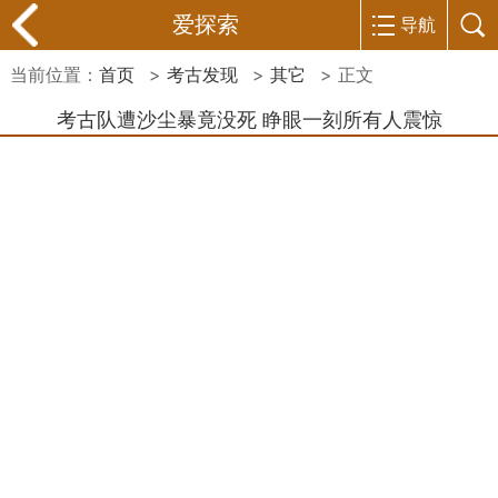
爱探索
导航
当前位置：
首页
>
考古发现
>
其它
> 正文
考古队遭沙尘暴竟没死 睁眼一刻所有人震惊