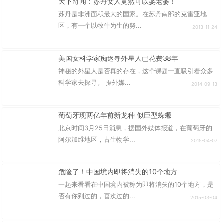
天下奇闻：苏丹女人竟然可以娶老婆！
苏丹是非洲面积最大的国家。在苏丹南部的克雷亚地
区，有一个以牧牛为生的努...
2013-11-24
美国女科学家痴迷寻外星人已花费38年
神秘的外星人是否真的存在，这个课题一直吸引着众多
科学家去探寻。 据外媒...
2014-09-13
葡萄牙现两亿年前新龙种 似巨型蝾螈
北京时间3月25日消息，据国外媒体报道，在葡萄牙的
阿尔加维地区，古生物学...
2015-04-07
危险了！中国境内即将消失的10个地方
一起来看看在中国境内被称为即将消失的10个地方，是
否有你到过的，喜欢过的...
2015-03-04