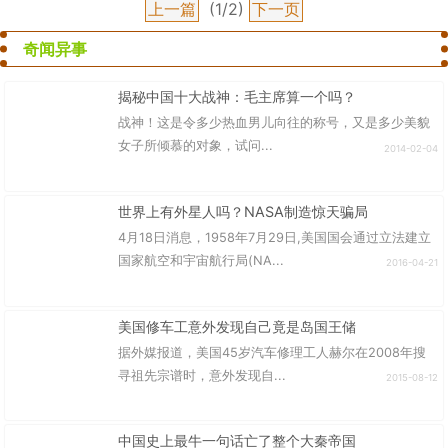
上一篇
(1/2)
下一页
奇闻异事
揭秘中国十大战神：毛主席算一个吗？
战神！这是令多少热血男儿向往的称号，又是多少美貌
女子所倾慕的对象，试问...
2014-02-04
世界上有外星人吗？NASA制造惊天骗局
4月18日消息，1958年7月29日,美国国会通过立法建立
国家航空和宇宙航行局(NA...
2016-04-21
美国修车工意外发现自己竟是岛国王储
据外媒报道，美国45岁汽车修理工人赫尔在2008年搜
寻祖先宗谱时，意外发现自...
2015-08-12
中国史上最牛一句话亡了整个大秦帝国