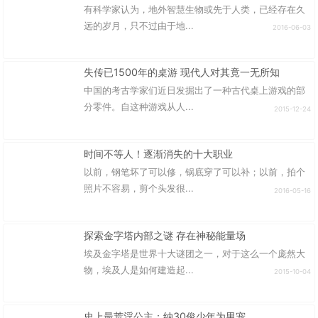
有科学家认为，地外智慧生物或先于人类，已经存在久
远的岁月，只不过由于地...
2016-06-03
失传已1500年的桌游 现代人对其竟一无所知
中国的考古学家们近日发掘出了一种古代桌上游戏的部
分零件。自这种游戏从人...
2015-12-24
时间不等人！逐渐消失的十大职业
以前，钢笔坏了可以修，锅底穿了可以补；以前，拍个
照片不容易，剪个头发很...
2016-05-16
探索金字塔内部之谜 存在神秘能量场
埃及金字塔是世界十大谜团之一，对于这么一个庞然大
物，埃及人是如何建造起...
2015-10-04
史上最荒淫公主：纳30俊少年为男宠