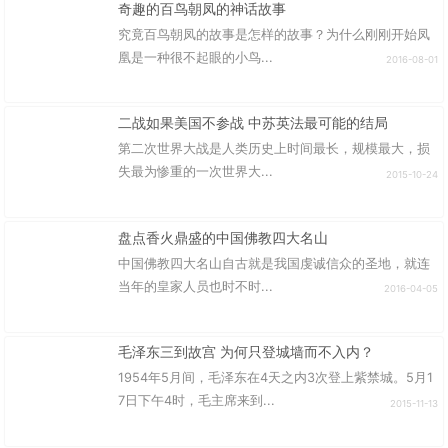
奇趣的百鸟朝凤的神话故事
究竟百鸟朝凤的故事是怎样的故事？为什么刚刚开始凤
凰是一种很不起眼的小鸟...
2016-08-01
二战如果美国不参战 中苏英法最可能的结局
第二次世界大战是人类历史上时间最长，规模最大，损
失最为惨重的一次世界大...
2015-10-24
盘点香火鼎盛的中国佛教四大名山
中国佛教四大名山自古就是我国虔诚信众的圣地，就连
当年的皇家人员也时不时...
2016-04-05
毛泽东三到故宫 为何只登城墙而不入内？
1954年5月间，毛泽东在4天之内3次登上紫禁城。5月1
7日下午4时，毛主席来到...
2015-11-13