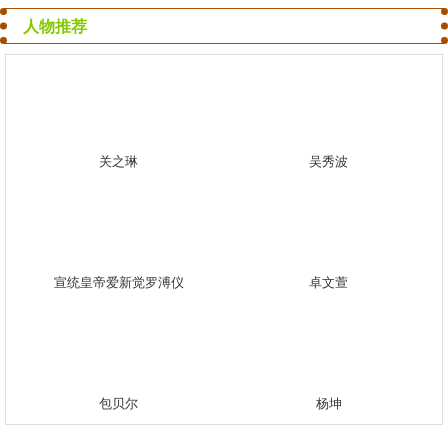
人物推荐
关之琳
吴秀波
宣统皇帝爱新觉罗溥仪
卓文萱
包贝尔
杨坤