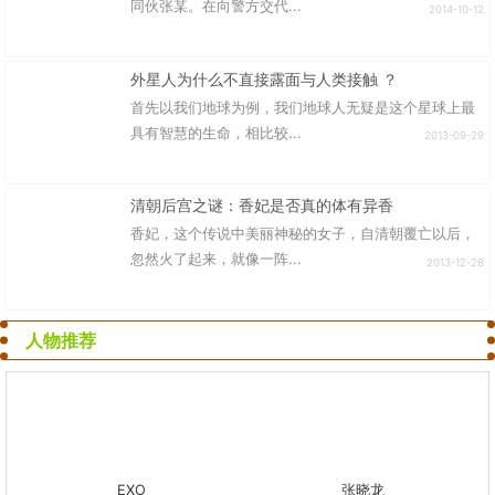
同伙张某。在向警方交代...
2014-10-12
外星人为什么不直接露面与人类接触 ？
首先以我们地球为例，我们地球人无疑是这个星球上最
具有智慧的生命，相比较...
2013-09-29
清朝后宫之谜：香妃是否真的体有异香
香妃，这个传说中美丽神秘的女子，自清朝覆亡以后，
忽然火了起来，就像一阵...
2013-12-28
人物推荐
EXO
张晓龙