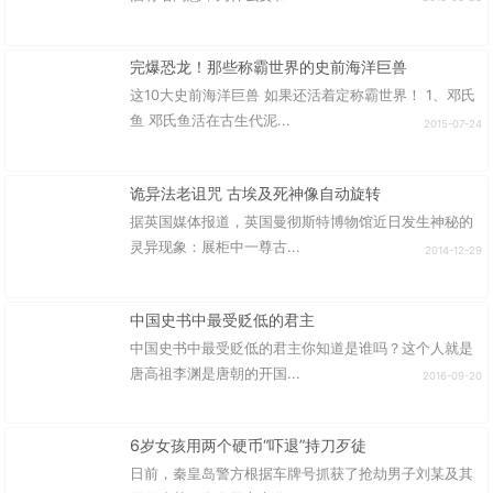
完爆恐龙！那些称霸世界的史前海洋巨兽
这10大史前海洋巨兽 如果还活着定称霸世界！ 1、邓氏
鱼 邓氏鱼活在古生代泥...
2015-07-24
诡异法老诅咒 古埃及死神像自动旋转
据英国媒体报道，英国曼彻斯特博物馆近日发生神秘的
灵异现象：展柜中一尊古...
2014-12-29
中国史书中最受贬低的君主
中国史书中最受贬低的君主你知道是谁吗？这个人就是
唐高祖李渊是唐朝的开国...
2016-09-20
6岁女孩用两个硬币“吓退”持刀歹徒
日前，秦皇岛警方根据车牌号抓获了抢劫男子刘某及其