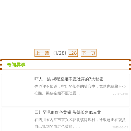
上一篇
(1/28)
..28
下一页
奇闻异事
吓人一跳 揭秘空姐不愿吐露的7大秘密
你也许不知道，空姐的灿烂的笑容中，竟然也隐藏不少
心酸。揭秘空姐不愿吐露...
2015-03-01
四川罕见血红色黄鳝 头部长角似赤龙
在四川省内江市东兴区郭北镇肖坝村，徐银超正在观赏
自己抓到的血红色黄鳝。...
2015-06-02