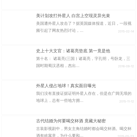
美计划攻打外星人 白宫上空现灵异光束
美国遭外星人攻击了？据英国媒体报道，近日，一段视
频引起了网友热烈讨论，...
2015-02-14
史上十大文官：诸葛亮垫底 第一竟是他
第十名： 诸葛亮(三国 ) 诸葛亮，字孔明，号卧龙，三
国时期蜀汉丞相，杰出...
2016-09-12
外星人侵占地球！真实面目曝光
我们没有直接证据证明外星人存在，但是在广阔无垠的
地球上，总有一些地方拥...
2015-11-12
古代结婚为何要喝交杯酒 竟藏大秘密
古装影视剧中，男女主角结婚时都会喝交杯酒。喝交杯
酒有啥寓意，为什么要和...
2015-05-23