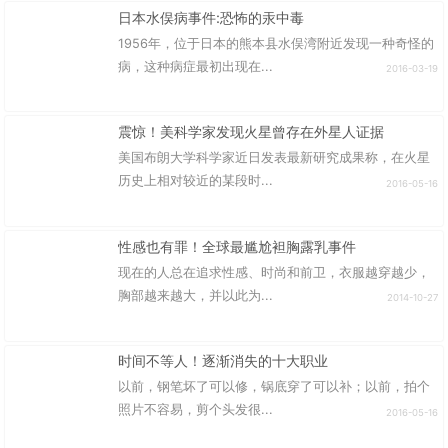
日本水俣病事件:恐怖的汞中毒
1956年，位于日本的熊本县水俣湾附近发现一种奇怪的
病，这种病症最初出现在...
2016-03-19
震惊！美科学家发现火星曾存在外星人证据
美国布朗大学科学家近日发表最新研究成果称，在火星
历史上相对较近的某段时...
2016-05-16
性感也有罪！全球最尴尬袒胸露乳事件
现在的人总在追求性感、时尚和前卫，衣服越穿越少，
胸部越来越大，并以此为...
2014-10-27
时间不等人！逐渐消失的十大职业
以前，钢笔坏了可以修，锅底穿了可以补；以前，拍个
照片不容易，剪个头发很...
2016-05-16