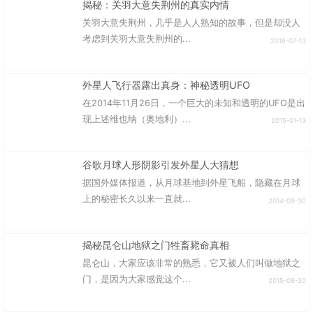
揭秘：关羽大意失荆州的真实内情
关羽大意失荆州，几乎是人人熟知的故事，但是却没人
考虑到关羽大意失荆州的...
2016-07-13
外星人飞行器露出真身：神秘透明UFO
在2014年11月26日，一个巨大的未知和透明的UFO是出
现上述维也纳（奥地利）...
2015-01-13
谷歌月球人形阴影引发外星人大猜想
据国外媒体报道，从月球基地到外星飞船，隐藏在月球
上的秘密长久以来一直就...
2014-09-30
揭秘昆仑山地狱之门牲畜毙命真相
昆仑山，大家应该非常的熟悉，它又被人们叫做地狱之
门，是因为大家感觉这个...
2015-08-30