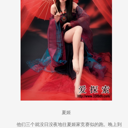
夏姬
他们三个就没日没夜地往夏姬家竞赛似的跑。晚上到