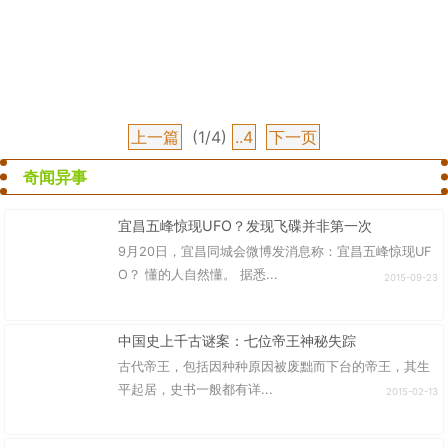
上一篇
(1/4)
..4
下一页
奇闻异事
宜昌五峰惊现UFO？发现飞碟并非第一次
9月20日，宜昌同城会微博发消息称：宜昌五峰惊现UF
O？ 懂的人自然懂。 据悉...
2015-09-23
中国史上千古谜案：七位帝王神秘失踪
古代帝王，包括因种种原因被废黜而下台的帝王，其生
平起居，史书一般都有详...
2015-02-13