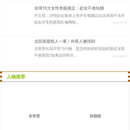
全球10大女性奇葩规定：处女不准结婚
不久前，沙特妇女集体上传开车视频以抗议本国不允许
妇女开车的新闻红遍网络...
2014-07-13
太阳表面惊人一幕！外星人被找到
太阳旁出现不明飞行物，是怎样的高科技如此接近太阳
不被熔毁?如果这些和月...
2015-08-01
人物推荐
全智贤
孙骁骁