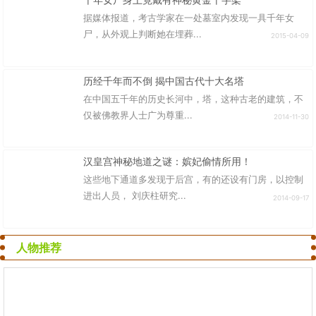
据媒体报道，考古学家在一处墓室内发现一具千年女
尸，从外观上判断她在埋葬...
2015-04-09
历经千年而不倒 揭中国古代十大名塔
在中国五千年的历史长河中，塔，这种古老的建筑，不
仅被佛教界人士广为尊重...
2014-11-30
汉皇宫神秘地道之谜：嫔妃偷情所用！
这些地下通道多发现于后宫，有的还设有门房，以控制
进出人员， 刘庆柱研究...
2014-09-17
人物推荐