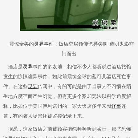
震惊全美的
灵异事件
：饭店空房频传诡异尖叫 透明鬼影夺
门而出
酒店是
灵异
事件的多发地，相信不少人都听说过酒店旅馆
发生的惊悚诡异事件，如此前震惊全球的蓝可儿酒店死亡事
件。在这些
灵异
传闻中，有的可能是由于当事人不习惯在陌
生地方度宿而产生幻觉，但有更多个案却无法以科学角度解
释，比如位于美国伊利诺州的一家大饭店多年来就
怪事
连
篇，有的骇人场景还被监控记录下来。
据悉，这家饭店之前被顾客抱怨频频听到噪音，那些恐怖