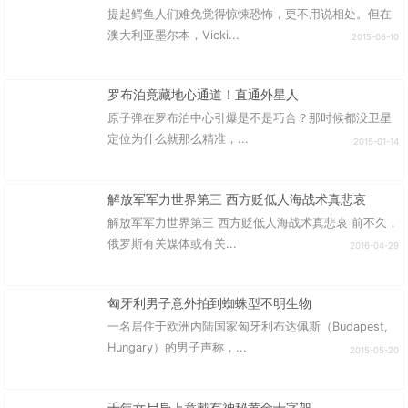
提起鳄鱼人们难免觉得惊悚恐怖，更不用说相处。但在
澳大利亚墨尔本，Vicki...
2015-06-10
罗布泊竟藏地心通道！直通外星人
原子弹在罗布泊中心引爆是不是巧合？那时候都没卫星
定位为什么就那么精准，...
2015-01-14
解放军军力世界第三 西方贬低人海战术真悲哀
解放军军力世界第三 西方贬低人海战术真悲哀 前不久，
俄罗斯有关媒体或有关...
2016-04-29
匈牙利男子意外拍到蜘蛛型不明生物
一名居住于欧洲内陆国家匈牙利布达佩斯（Budapest,
Hungary）的男子声称，...
2015-05-20
千年女尸身上竟戴有神秘黄金十字架