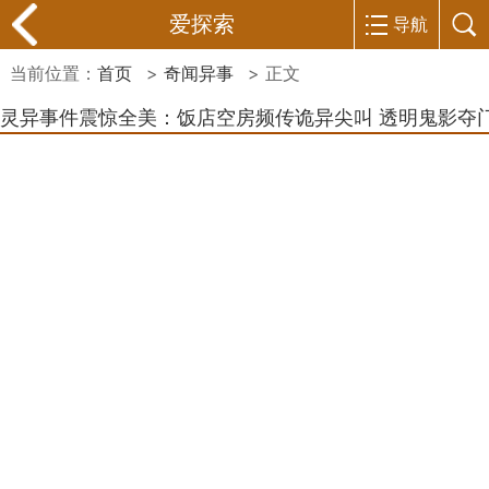
爱探索
导航
当前位置：
首页
>
奇闻异事
> 正文
灵异事件震惊全美：饭店空房频传诡异尖叫 透明鬼影夺