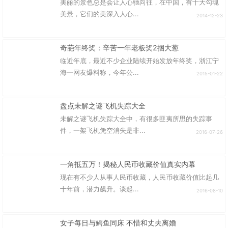
美丽的景色总是会让人心驰向往，在中国，有十大勾魂
美景，它们的美深入人心...
2014-12-23
奇葩年终奖：辛苦一年老板奖2捆大葱
临近年底，最近不少企业陆续开始发放年终奖，浙江宁
海一网友爆料称，今年公...
2015-01-22
盘点未解之谜飞机失踪大全
未解之谜飞机失踪大全中，有很多匪夷所思的失踪事
件，一架飞机凭空消失是非...
2016-07-26
一角抵五万！揭秘人民币收藏价值真实内幕
现在有不少人从事人民币收藏，人民币收藏价值比起几
十年前，潜力飙升。谈起...
2016-08-10
女子每日与鳄鱼同床 不惜和丈夫离婚