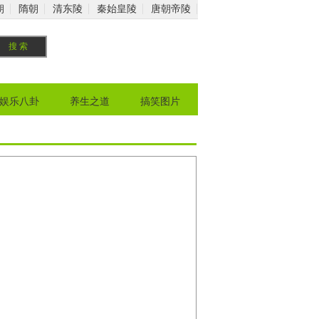
朝
隋朝
清东陵
秦始皇陵
唐朝帝陵
娱乐八卦
养生之道
搞笑图片