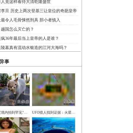
洋人竟这样看待大清乾隆盛世
宗李旦 历史上两次登基三让皇位的奇葩皇帝
上最令人毛骨悚然刑具 胆小者慎入
：越国怎么灭亡的？
装疯36年最后当上皇帝的人是谁？
皇陵墓真有流动水银造的江河大海吗？
异事
惊！印度境内拍到罕见“五头蛇”
UFO猎人找到证据：火星竟有女机器人