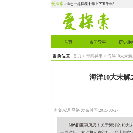
爱探索
- 邀您一起探秘中华上下五千年!
首页
奇闻异事
历史趣
当前位置:
首页
>
奇闻异事
> 海洋10大未
海洋10大未
本文来源:网络 发布时间:2015-08-27
[导读]
匪夷所思！关于海洋的10大未
一艘游艇，发动机还在运行，穿上却空无