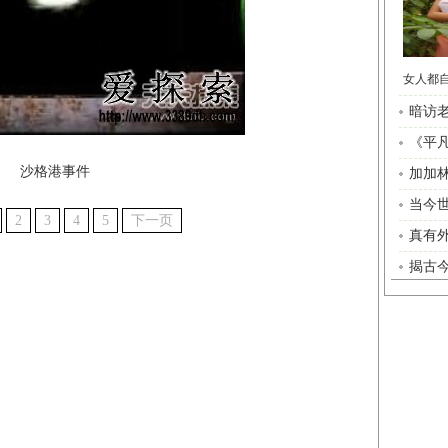
暗访
《平
沙格港事件
加加林
当今
2
3
4
5
下一页
真有外
揭古今