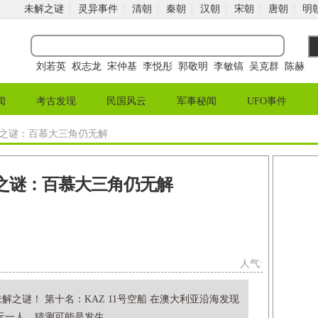
未解之谜
灵异事件
清朝
秦朝
汉朝
宋朝
唐朝
明
刘若英
权志龙
宋仲基
李悦彤
郭敬明
李敏镐
吴克群
陈赫
闻
考古发现
民国风云
军事秘闻
UFO事件
解之谜：百慕大三角仍无解
解之谜：百慕大三角仍无解
人气:
解之谜！ 第十名：KAZ 11号空船 在澳大利亚沿海发现
一人，猜测可能是发生...