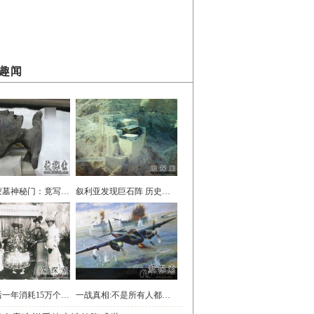
趣闻
图坦卡蒙墓神秘门：竟写满法老诅咒
叙利亚发现巨石阵 历史早于金字塔
慈禧太后一年消耗15万个苹果 只为闻香
一战真相:不是所有人都憎恨一战