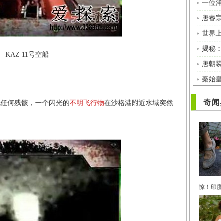
一位
唐睿
世界
揭秘
KAZ 11号空船
唐朝
秦始
奇闻
任何残骸，一个闪光的
不明飞行物
在沙格港附近水域突然