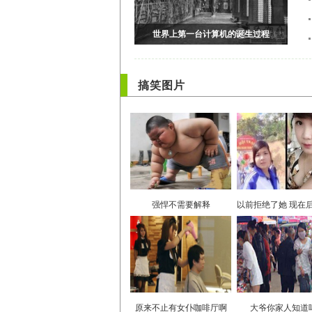
搞笑图片
强悍不需要解释
原来不止有女仆咖啡厅啊
大爷你家人知道