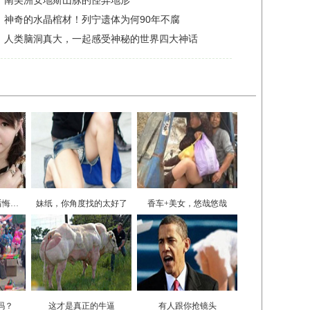
以前拒绝了她 现在后悔死了
妹纸，你角度找的太好了
香车+美女，悠哉悠哉
吗？
这才是真正的牛逼
有人跟你抢镜头