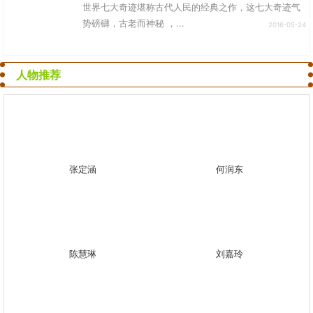
世界七大奇迹堪称古代人民的经典之作，这七大奇迹气
势磅礴，古老而神秘 ，...
2016-05-24
人物推荐
张定涵
何润东
陈慧琳
刘嘉玲