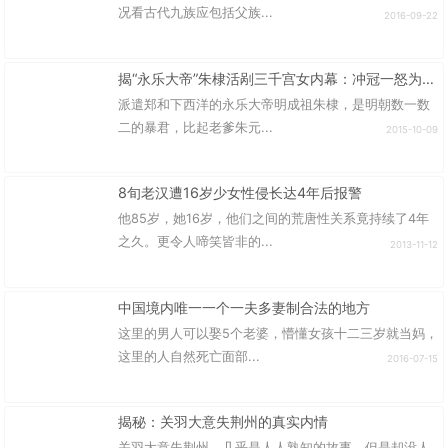
况看古代九族应包括父族...
2016-09-22
揭“永乐大帝”朱棣活剐三千宫女内幕：冲冠一怒为红颜
派遣郑和下西洋的永乐大帝明成祖朱棣，是明朝数一数
二的暴君，比起老爹朱元...
2015-10-09
8旬老汉遭16岁少女性侵长达4年后报警
他85岁，她16岁，他们之间的荒唐性关系竟持续了4年
之久。更令人啼笑皆非的...
2013-11-12
中国境内唯一一个一夫多妻制合法的地方
这里的男人可以娶5个老婆，懵懂女孩十二三岁就当妈，
这里的人自然死亡面部...
2016-07-15
揭秘：关羽大意失荆州的真实内情
关羽大意失荆州，几乎是人人熟知的故事，但是却没人