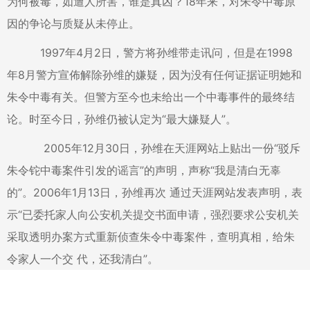
为何被毒，如遭人所害，谁是真凶？18年来，对朱令中毒原
因的争论与质疑从未停止。
1997年4月2日，警方将孙维带走讯问，但是在1998
年8月警方宣佈解除孙维的嫌疑，因为没有任何证据证明她和
朱令中毒有关。但警方至今也未给出一个中毒事件的最终结
论。时至今日，孙维仍被认定为“最大嫌疑人”。
2005年12月30日，孙维在天涯网站上贴出一份“驳斥
朱令铊中毒案件引发的谣言”的声明，声称“我是清白无辜
的”。2006年1月13日，孙维再次 通过天涯网站发表声明，表
示“已委托家人向公安机关提交书面申请，强烈要求公安机关
采取透明办案方式重新侦查朱令中毒案件，查明真相，给朱
令家人一个交 代，还我清白”。