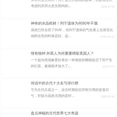
考虑到关羽大意失荆州的...
2016-07-13
神奇的水晶棺材！列宁遗体为何90年不腐
虽然已经去世了90年，但列宁遗体的气色看上去甚至比
他刚去世的时候还好。这...
2016-09-20
情有独钟 外星人为何屡屡绑架美国人？
一个超自然现象爱好者在一种偶然的睡眠状态下所产生
的幻觉，被催眠术放大了...
2013-11-11
传说中的古代十大名弓排行榜
弓为古代兵器之一，远古时期的后羿射日用的是落日
弓，轩辕大战蚩尤用的是轩...
2016-03-16
盘点神秘的古代世界七大奇迹