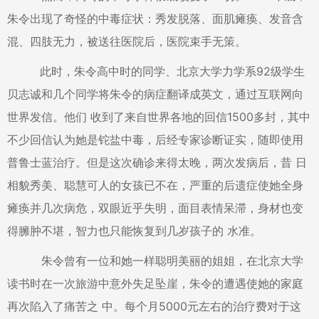
朱令出现了奇怪的中毒症状：秀发脱落、面肌瘫痪、发音含
混、四肢无力，被送往医院后，医院束手无策。
此时，朱令高中时的同学、北京大学力学系92级学生
贝志诚和几个同学将朱令的病症翻译成英文，通过互联网向
世界发信。他们 收到了来自世界各地的回信1500多封，其中
不少回信认为她是铊盐中毒，后经专家诊断证实，随即使用
普鲁士蓝治疗。但是这次确诊来得太晚，两次发病后，昔 日
相貌秀美、聪慧可人的女孩已不在，严重的后遗症使她全身
瘫痪并几次病危，双眼近乎失明，面目表情呆滞，身材也变
得臃肿不堪，智力也只能恢复到几岁孩子的 水准。
朱令曾有一位和她一样聪明美丽的姐姐，在北京大学
读书时在一次旅游中意外失足坠崖，朱令的遭遇使她的家庭
再次陷入了痛苦之 中。每个月5000元左右的治疗费对于这