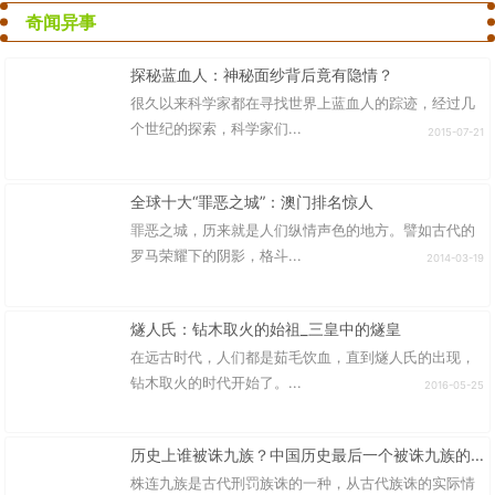
奇闻异事
探秘蓝血人：神秘面纱背后竟有隐情？
很久以来科学家都在寻找世界上蓝血人的踪迹，经过几
个世纪的探索，科学家们...
2015-07-21
全球十大“罪恶之城”：澳门排名惊人
罪恶之城，历来就是人们纵情声色的地方。譬如古代的
罗马荣耀下的阴影，格斗...
2014-03-19
燧人氏：钻木取火的始祖_三皇中的燧皇
在远古时代，人们都是茹毛饮血，直到燧人氏的出现，
钻木取火的时代开始了。...
2016-05-25
历史上谁被诛九族？中国历史最后一个被诛九族的丞相
株连九族是古代刑罚族诛的一种，从古代族诛的实际情