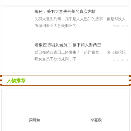
揭秘：关羽大意失荆州的真实内情
关羽大意失荆州，几乎是人人熟知的故事，但是却没人
考虑到关羽大意失荆州的...
2016-07-13
老板挖陪唱女当员工 被下药人财两空
近日在硚口古田二路发生了一起诈骗案，一名老板挖陪
唱女当员工欲潜规则，不...
2014-05-13
人物推荐
周慧敏
李嘉欣