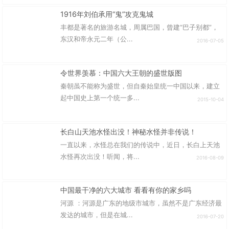
1916年刘伯承用“鬼”攻克鬼城
丰都是著名的旅游名城，周属巴国，曾建“巴子别都”，
东汉和帝永元二年（公...
2016-07-05
令世界羡慕：中国六大王朝的盛世版图
秦朝虽不能称为盛世，但自秦始皇统一中国以来，建立
起中国史上第一个统一多...
2015-10-04
长白山天池水怪出没！神秘水怪并非传说！
一直以来，水怪总在我们的传说中，近日，长白上天池
水怪再次出没！听闻，将...
2016-08-09
中国最干净的六大城市 看看有你的家乡吗
河源 ：河源是广东的地级市城市，虽然不是广东经济最
发达的城市，但是在城...
2016-07-20