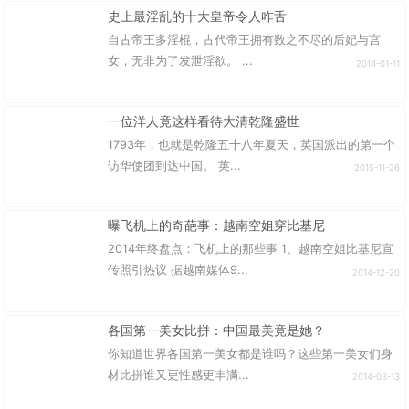
史上最淫乱的十大皇帝令人咋舌
自古帝王多淫棍，古代帝王拥有数之不尽的后妃与宫
女，无非为了发泄淫欲。 ...
2014-01-11
一位洋人竟这样看待大清乾隆盛世
1793年，也就是乾隆五十八年夏天，英国派出的第一个
访华使团到达中国。 英...
2015-11-26
曝飞机上的奇葩事：越南空姐穿比基尼
2014年终盘点：飞机上的那些事 1、越南空姐比基尼宣
传照引热议 据越南媒体9...
2014-12-20
各国第一美女比拼：中国最美竟是她？
你知道世界各国第一美女都是谁吗？这些第一美女们身
材比拼谁又更性感更丰满...
2014-03-13