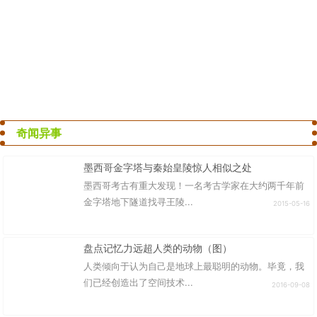
奇闻异事
墨西哥金字塔与秦始皇陵惊人相似之处
墨西哥考古有重大发现！一名考古学家在大约两千年前
金字塔地下隧道找寻王陵...
2015-05-16
盘点记忆力远超人类的动物（图）
人类倾向于认为自己是地球上最聪明的动物。毕竟，我
们已经创造出了空间技术...
2016-09-08