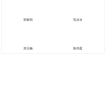
郭敬明
范冰冰
郑元畅
陈伟霆