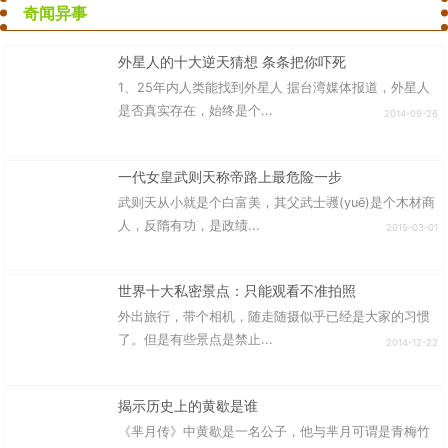
奇闻异事
外星人的十大逆天猜想 条条把你吓死
1、25年内人类能找到外星人 据台湾媒体报道，外星人
是否真实存在，始终是个...
2014-09-26
一代女皇武则天称帝路上最危险一步
武则天从小就是个白富美，其父武士彟(yuē)是个木材商
人，反隋有功，是政绩...
2015-03-01
世界十大私密景点：只能观看不准拍照
外出旅行，带个相机，随走随摄似乎已经是大家的习惯
了。但是有些景点是禁止...
2014-12-22
揭示历史上的黄歇是谁
《芈月传》中黄歇是一名公子，他与芈月可谓是青梅竹