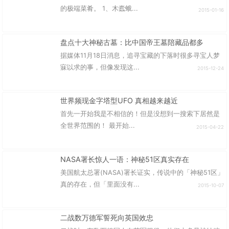
的极端菜肴。 1、木蠹蛾...
2015-01-16
盘点十大神秘古墓：比中国帝王墓陪藏品都多
据媒体11月18日消息，追寻宝藏的下落时很多寻宝人梦
寐以求的事，但像发现这...
2015-12-24
世界频现金字塔型UFO 真相越来越近
首先一开始我是不相信的！但是没想到一搜索下居然是
全世界范围的！ 最开始...
2015-04-22
NASA署长惊人一语：神秘51区真实存在
美国航太总署(NASA)署长证实，传说中的「神秘51区」
真的存在，但「里面没有...
2015-10-07
二战数万德军誓死向英国效忠