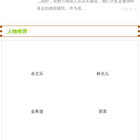
二战时，有数万德国人在英军服役，他们大多是被纳粹
逼走的德国难民。作为英...
2016-01-18
人物推荐
余文乐
林允儿
金希澈
那英