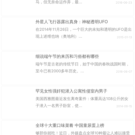
马，但无奈命运作弄，最...
2016-06-23
外星人飞行器露出真身：神秘透明UFO
在2014年11月26日，一个巨大的未知和透明的UFO是出
现上述维也纳（奥地利）...
2015-01-13
细说端午节的来历和习俗都有哪些
端午节是古老的传统节日，始于中国的春秋战国时期，
至今已有2000多年历史。...
2016-06-07
罕见女性强奸犯潜入公寓性侵室内男子
美国西雅图最近发生离奇案件：体重高达108公斤的女
子潜入一名男子卧室，使...
2014-09-15
全球十大重口味菜肴 中国童尿蛋上榜
够胆你就吃！近日，外媒盘点全球10种最让人难以接受