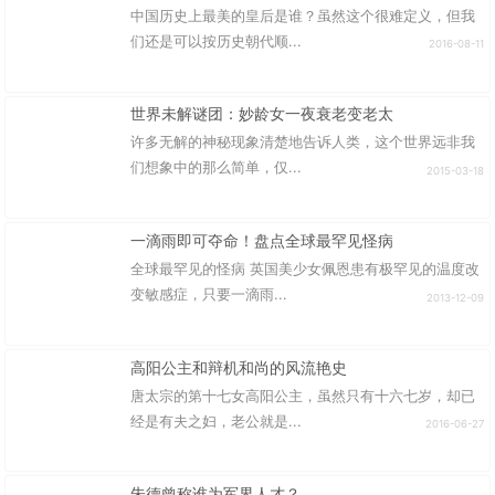
中国历史上最美的皇后是谁？虽然这个很难定义，但我
们还是可以按历史朝代顺...
2016-08-11
世界未解谜团：妙龄女一夜衰老变老太
许多无解的神秘现象清楚地告诉人类，这个世界远非我
们想象中的那么简单，仅...
2015-03-18
一滴雨即可夺命！盘点全球最罕见怪病
全球最罕见的怪病 英国美少女佩恩患有极罕见的温度改
变敏感症，只要一滴雨...
2013-12-09
高阳公主和辩机和尚的风流艳史
唐太宗的第十七女高阳公主，虽然只有十六七岁，却已
经是有夫之妇，老公就是...
2016-06-27
朱德曾称谁为军界人才？