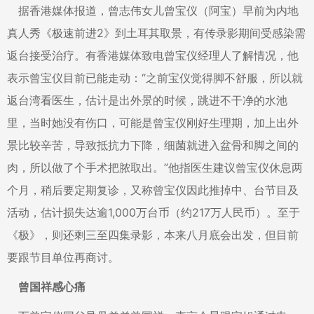
据香港媒体报道，曾志伟女儿曾宝仪（阿宝）早前为内地
真人秀《极速前进2》到土耳其取景，有传录影期间受感染需
返台接受治疗。有香港媒体致电曾宝仪经理人了解情况，他
表示曾宝仪目前已能走动：“之前宝仪觉得脚不舒服，所以就
返台湾看医生，估计是出外景的时候，跳进不干净的水池
里，当时她没有伤口，可能是曾宝仪刚好生理期，加上出外
景比较辛苦，导致抵抗力下降，细菌就进入盆骨和脚之间的
肉，所以做了个手术把脓取出。”他指医生建议曾宝仪休息两
个月，稍后要定期复诊，又称曾宝仪因此推掉中、台节目及
活动，估计损失达逾1,000万台币（约217万人民币）。至于
《极》，则还剩三至四集录影，本来八月底会出发，但目前
要跟节目单位再商讨。
曾国祥感心痛