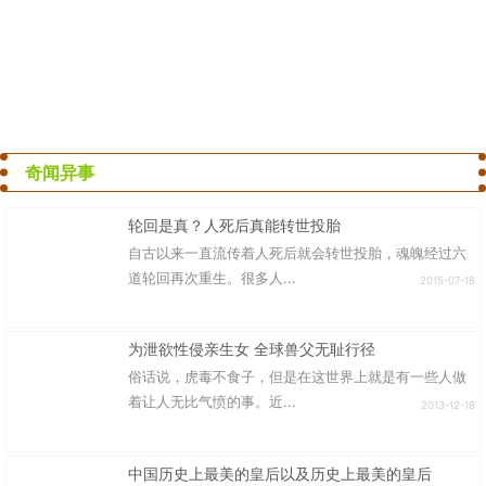
奇闻异事
轮回是真？人死后真能转世投胎
自古以来一直流传着人死后就会转世投胎，魂魄经过六
道轮回再次重生。很多人...
2015-07-18
为泄欲性侵亲生女 全球兽父无耻行径
俗话说，虎毒不食子，但是在这世界上就是有一些人做
着让人无比气愤的事。近...
2013-12-18
中国历史上最美的皇后以及历史上最美的皇后