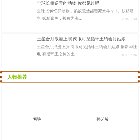
全球长相逆天的动物 你都见过吗
全球15种怪异动物，蚂蚁竟然能毒死水牛？ 1、妖精鲨
鱼 妖精鲨鱼，被称为海...
2015-11-13
土星合月浪漫上演 肉眼可见指环王约会月姑娘
土星合月浪漫上演 肉眼可见指环王约会月姑娘 据新华社
电 有指环王之称的土...
2015-07-26
人物推荐
窦骁
孙艺珍