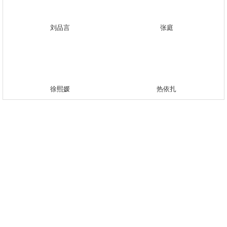
刘品言
张庭
徐熙媛
热依扎