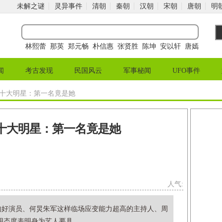
未解之谜
灵异事件
清朝
秦朝
汉朝
宋朝
唐朝
明
林熙蕾
那英
郑元畅
朴信惠
张贤胜
陈坤
安以轩
唐嫣
闻
考古发现
民国风云
军事秘闻
UFO事件
骂十大明星：第一名竟是她
十大明星：第一名竟是她
人气:
的好演员、何炅朱军这样临场应变能力超高的主持人、周
态度表明身为艺人要具...