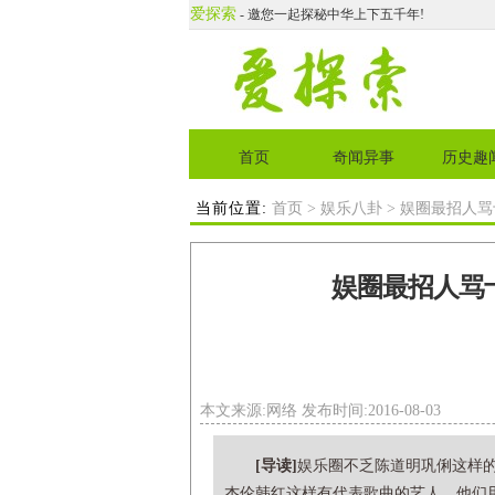
爱探索
- 邀您一起探秘中华上下五千年!
首页
奇闻异事
历史趣
当前位置:
首页
>
娱乐八卦
> 娱圈最招人
娱圈最招人骂
本文来源:网络 发布时间:2016-08-03
[导读]
娱乐圈不乏陈道明巩俐这样
杰伦韩红这样有代表歌曲的艺人，他们用