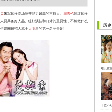
何炅
朱军这样临场应变能力超高的主持人、
周杰伦
韩红这样
艺人要具备好人品、练好演技和口才的重要性，不然做什么
历史
，但娱圈最招人骂十
大明
星的第一名竟是她!