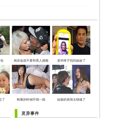
书包
画浓妆就不要和黑人接吻
老毕终于找到妹妹了
过了
刚看的时候吓我一跳
姑娘的表情太销魂了
灵异事件