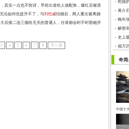
乾陵的
人，其实一点也不惊讶，早前出道给人做配角，爆红后被质
蒋介
却无论如何也提升不了，与
刘恺威
结婚后，两人屡次被离婚
晚年
放大后接二连三抛给无关的普通人，任谁都会时不时那她开
解密
史上
3
4
5
6
7
8
下一页
揭万
奇闻