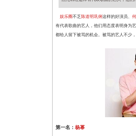
娱乐圈
不乏
陈道明
巩俐
这样的好演员、
有代表歌曲的艺人，他们用态度表明身为
都给人留下被骂的机会。被骂的艺人不少
第一名：
杨幂