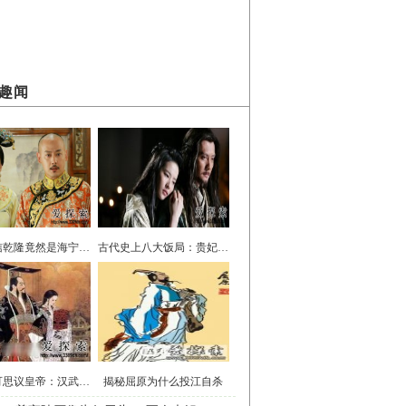
趣闻
难以置信乾隆竟然是海宁陈家的儿子？
古代史上八大饭局：贵妃醉酒最香艳！
十位不可思议皇帝：汉武帝竟诛自己三族
揭秘屈原为什么投江自杀