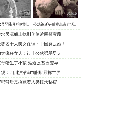
阿波罗12号登陆月球时到底看到了什么
公鸡被斩头后竟离奇存活18个月 无头鸡成明星被邀
潜水员沉船上找到价值逾巨额宝藏
最著名十大美女保镖：中国竟是她！
10大疯狂女人：街上公然强暴男人
庄母猪生了小孩 难道是基因变异
观：四川泸沽湖“睡佛”震撼世界
密码背后竟掩藏着人类惊天秘密