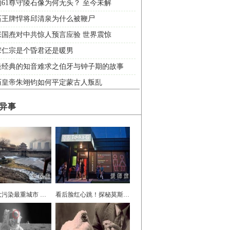
61尊守陵石像为何无头？ 至今未解
石王牌悍将邱清泉为什么被鞭尸
张国焘对中共惊人预言应验 世界震惊
宋仁宗是个昏君还是暖男
最经典的知音难求之伯牙与钟子期的故事
历皇帝朱翊钧如何平定蒙古人叛乱
异事
中国十大污染最重城市 看后令人震惊！
看后脸红心跳！探秘莫斯科情色博物馆