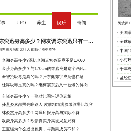
美国
全球
中国
小村
千年奇
圣经