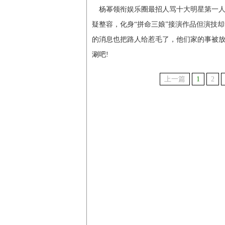
杨幂领衔娱乐圈最招人骂十大明星第一
疑整容，化身“拼命三娘”接演作品但演技
的消息也把路人给惹毛了，他们家的事被
涮吧!
上一篇
1
2