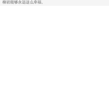
柳岩能够永远这么幸福。