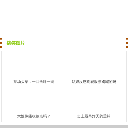
搞笑图片
菜场买菜，一回头吓一跳
姑娘没感觉屁股凉飕飕的吗
大嫂你能收敛点吗？
史上最吊炸天的垂钓