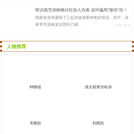
暗访揭导游购物分红惊人内幕 连环骗局“接待”你！
国家旅游局通报了三起涉旅游案例查处情况。其中，张
家界导游杨某欣因持刀威...
2015-06-15
人物推荐
钟丽缇
清太祖努尔哈赤
关晓彤
刘雨欣