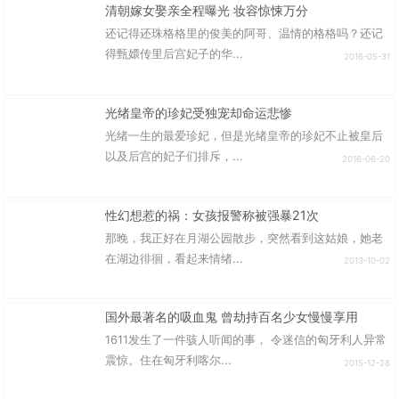
清朝嫁女娶亲全程曝光 妆容惊悚万分
还记得还珠格格里的俊美的阿哥、温情的格格吗？还记
得甄嬛传里后宫妃子的华...
2016-05-31
光绪皇帝的珍妃受独宠却命运悲惨
光绪一生的最爱珍妃，但是光绪皇帝的珍妃不止被皇后
以及后宫的妃子们排斥，...
2016-06-20
性幻想惹的祸：女孩报警称被强暴21次
那晚，我正好在月湖公园散步，突然看到这姑娘，她老
在湖边徘徊，看起来情绪...
2013-10-02
国外最著名的吸血鬼 曾劫持百名少女慢慢享用
1611发生了一件骇人听闻的事， 令迷信的匈牙利人异常
震惊。住在匈牙利喀尔...
2015-12-28