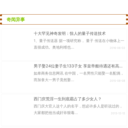
奇闻异事
十大罕见神奇发明：惊人的量子传送技术
1、量子传送器 据一项研究称， 量子 传送在小物体上一
直很成功。奥地利维也...
2016-06-02
男子娶24位妻子生133子女 享皇帝般待遇还有高额补贴
如皋商务信息网讯 在中国，一名男性只能娶一名配偶，
而加拿大一男子竟然娶...
2015-08-08
西门庆荒淫一生到底霸占了多少女人？
西门庆大官人这个人的名字，想必许多人是听说过的，
大家都把他当成奸诈狠毒...
2013-12-12