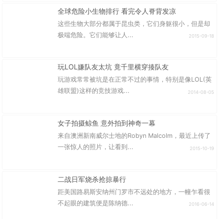
全球危险小生物排行 看完令人脊背发凉
这些生物大部分都属于昆虫类，它们身躯很小，但是却
极端危险。它们能够让人...
2015-09-18
玩LOL嫌队友太坑 竟千里横穿揍队友
玩游戏常常被坑是在正常不过的事情，特别是像LOL(英
雄联盟)这样的竞技游戏...
2014-08-05
女子拍摄鲸鱼 意外拍到神奇一幕
来自澳洲新南威尔士地的Robyn Malcolm，最近上传了
一张惊人的照片，让看到...
2015-10-19
二战日军烧杀抢掠暴行
距美国路易斯安纳州门罗市不远处的地方，一幢乍看很
不起眼的建筑便是陈纳德...
2016-06-14