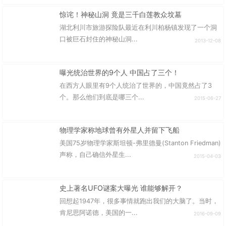
惊诧！神秘山洞 竟是三千白莲教众坟墓
湖北利川市旅游探险队最近在利川柏杨镇发现了一个洞
口被巨石封住的神秘山洞...
2013-12-08
曝光统治世界的9个人 中国占了三个！
在西方人眼里有9个人统治了世界的，中国竟然占了3
个。那么他们到底是哪三个...
2015-06-27
物理学家称地球曾有外星人并留下飞船
美国75岁物理学家斯坦顿-弗里德曼(Stanton Friedman)
声称，自己确信外星生...
2015-04-03
史上著名UFO谜案大曝光 谁能够解开？
回想起1947年，很多事情就跑出我们的大脑了。当时，
肯尼思阿诺德，美国的一...
2016-09-09