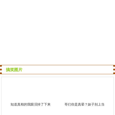
搞笑图片
知道真相的我眼泪掉了下来
哥们你是真晕？妹子别上当