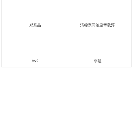
郑秀晶
清穆宗同治皇帝载淳
by2
李晨