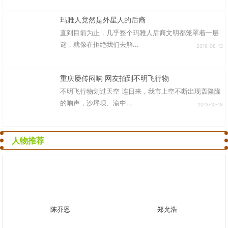
玛雅人竟然是外星人的后裔
直到目前为止，几乎整个玛雅人后裔文明都笼罩着一层
谜，就像在拒绝我们去解...
2016-08-13
重庆屡传闷响 网友拍到不明飞行物
不明飞行物划过天空 连日来，我市上空不断出现轰隆隆
的响声，沙坪坝、渝中...
2013-10-13
人物推荐
陈乔恩
郑允浩