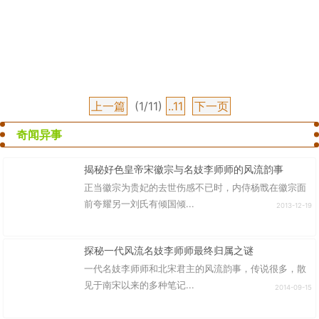
上一篇
(1/11)
..11
下一页
奇闻异事
揭秘好色皇帝宋徽宗与名妓李师师的风流韵事
正当徽宗为贵妃的去世伤感不已时，内侍杨戬在徽宗面
前夸耀另一刘氏有倾国倾...
2013-12-19
探秘一代风流名妓李师师最终归属之谜
一代名妓李师师和北宋君主的风流韵事，传说很多，散
见于南宋以来的多种笔记...
2014-09-15