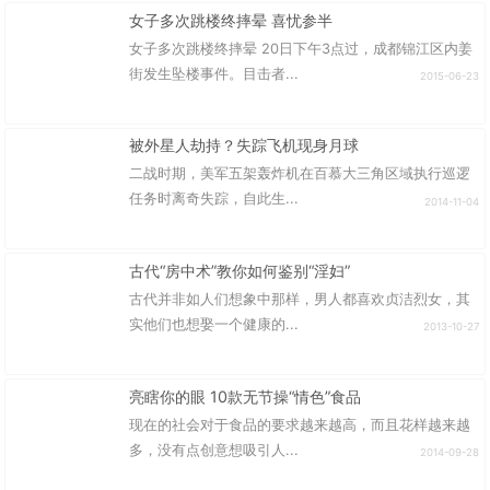
女子多次跳楼终摔晕 喜忧参半
女子多次跳楼终摔晕 20日下午3点过，成都锦江区内姜
街发生坠楼事件。目击者...
2015-06-23
被外星人劫持？失踪飞机现身月球
二战时期，美军五架轰炸机在百慕大三角区域执行巡逻
任务时离奇失踪，自此生...
2014-11-04
古代“房中术”教你如何鉴别“淫妇”
古代并非如人们想象中那样，男人都喜欢贞洁烈女，其
实他们也想娶一个健康的...
2013-10-27
亮瞎你的眼 10款无节操“情色”食品
现在的社会对于食品的要求越来越高，而且花样越来越
多，没有点创意想吸引人...
2014-09-28