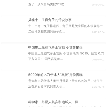
遇了一次来自鸟类的911攻...
2016-06-22
揭秘十二生肖兔子的传说故事
十二生肖中兔子排老四，兔子又是凭身样的本领赢得十
二生肖属相第四的位子而...
2016-07-04
中国史上最霸气帝王宫殿 令世界艳羡
中国史上最霸气帝王宫殿 令世界艳羡 NO10、故宫 0.72
平方公里 中国故宫别称...
2015-07-02
5000年前木乃伊冰人“奥茨”身份揭晓
意大利木乃伊冰人奥茨是世界上最有名的冰尸，这位生
活在新石器时代的古人长...
2013-09-16
科学家：外星人其实和地球人一样