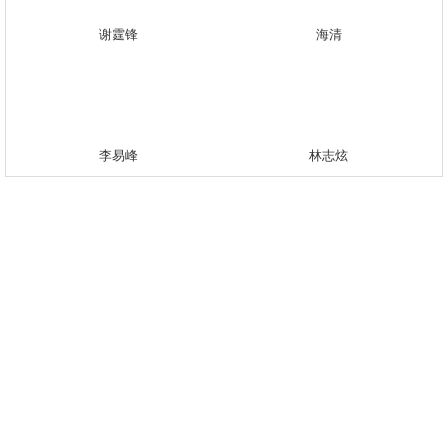
谢霆锋
海清
李易峰
林志炫