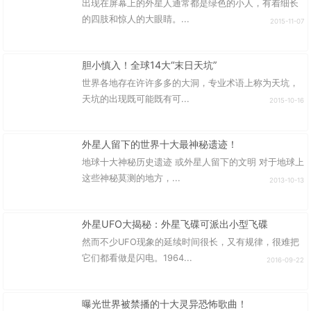
出现在屏幕上的外星人通常都是绿色的小人，有着细长
的四肢和惊人的大眼睛。...
2015-11-07
胆小慎入！全球14大“末日天坑”
世界各地存在许许多多的大洞，专业术语上称为天坑，
天坑的出现既可能既有可...
2015-10-16
外星人留下的世界十大最神秘遗迹！
地球十大神秘历史遗迹 或外星人留下的文明 对于地球上
这些神秘莫测的地方，...
2013-10-13
外星UFO大揭秘：外星飞碟可派出小型飞碟
然而不少UFO现象的延续时间很长，又有规律，很难把
它们都看做是闪电。1964...
2016-09-22
曝光世界被禁播的十大灵异恐怖歌曲！