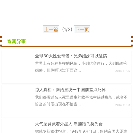
上一篇
(1/2)
下一页
奇闻异事
全球30大性爱奇俗：兄弟姐妹可以乱搞
世界上有各种各样的风俗，小到吃穿住行，大到民俗和
婚俗，但你听说过下面这...
2014-11-05
惊人真相：秦始皇统一中国前差点死掉
我们都听过名人死里逃生的故事侥幸躲过暗杀，或者不
恰当的时候出现在不恰当...
2014-11-03
大气层竟藏着外星人 靠捕猎鸟类为食
据俄罗斯媒体报道，1948年9月11日，纽约帝国大厦遭