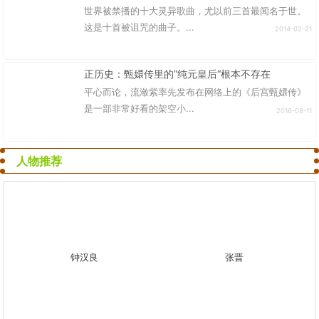
世界被禁播的十大灵异歌曲，尤以前三首最闻名于世。
这是十首被诅咒的曲子。...
2014-02-21
正历史：甄嬛传里的”纯元皇后“根本不存在
平心而论，流潋紫率先发布在网络上的《后宫甄嬛传》
是一部非常好看的架空小...
2016-08-11
人物推荐
钟汉良
张晋