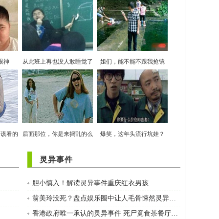
眼神
从此班上再也没人敢睡觉了
姐们，能不能不跟我抢镜
不该看的
后面那位，你是来捣乱的么
爆笑，这年头流行坑娃？
灵异事件
胆小慎入！解读灵异事件重庆红衣男孩
翁美玲没死？盘点娱乐圈中让人毛骨悚然灵异事件
香港政府唯一承认的灵异事件 死尸竟食茶餐厅外卖……