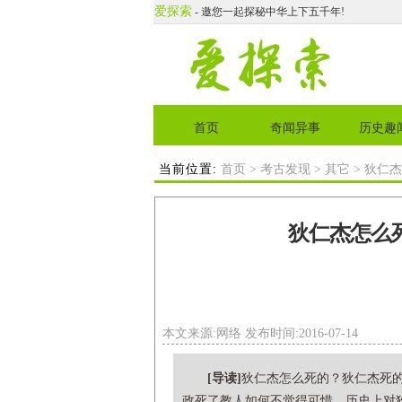
爱探索
- 邀您一起探秘中华上下五千年!
首页
奇闻异事
历史趣
当前位置:
首页
>
考古发现
>
其它
> 狄仁
狄仁杰怎么
本文来源:网络 发布时间:2016-07-14
[导读]
狄仁杰怎么死的？狄仁杰死
政死了教人如何不觉得可惜。历史上对狄