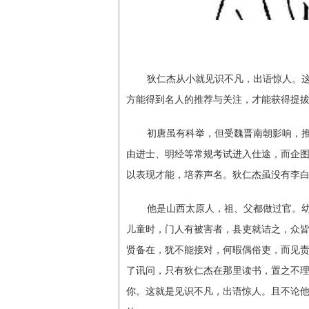
狄仁杰从小就见识不凡，出语惊人。这
方能得到名人的推荐与关注，才能获得提
初唐虽有科举，但受魏晋南朝影响，推
由进士、明经等常规考试进入仕途，而企
以表现才能，培养声名。狄仁杰虽没有李
他是山西太原人，祖、父都做过官。幼
儿童时，门人有被害者，县吏就诘之，众皆
贤备在，犹不能接对，何暇偶俗吏，而见责
了讯问，只有狄仁杰在那里读书，置之不
你。这就是见识不凡，出语惊人。且不论