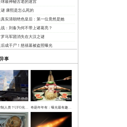
全球最神秘古老的迷宫
谜 康熙是怎么死的
最真实清朝绝色皇后：第一位竟然是她
之战：刘备为何不带上诸葛亮？
古罗马军团消失在大汉之谜
天后成干尸！慈禧墓被盗照曝光
异事
外星人控制人类？UFO光临美国帝国大厦
奇葩年年有：曝光最有趣吉尼斯世界纪录