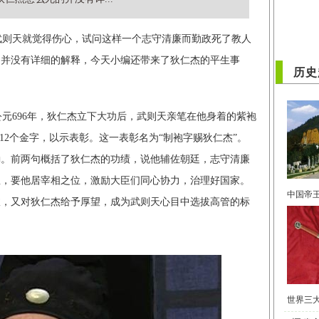
则天就觉得伤心，试问这样一个志守清廉而勤政死了教人
的并没有详细的解释，今天小编还带来了狄仁杰的平生事
历史
696年，狄仁杰立下大功后，武则天亲笔在他身着的紫袍
12个金字，以示表彰。这一表彰名为“制袍字赐狄仁杰”。
励。前两句概括了狄仁杰的功绩，说他辅佐朝廷，志守清廉
臣，要他居宰相之位，激励大臣们同心协力，治理好国家。
政，又对狄仁杰给予厚望，成为武则天心目中选拔高管的标