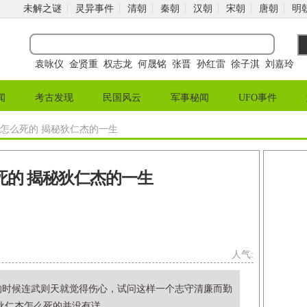
未解之谜
灵异事件
清朝
秦朝
汉朝
宋朝
唐朝
明
袁咏仪
金贤重
权志龙
何晟铭
张晋
孙红雷
徐子淇
刘嘉玲
闻
考古发现
民国风云
军事秘闻
UFO事件
杰怎么死的 揭秘狄仁杰的一生
死的 揭秘狄仁杰的一生
人气:
的时候连武则天就觉得伤心，试问这样一个志守清廉而勤
仁杰怎么死的并没有详...