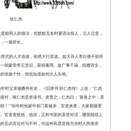
狄仁杰
是聪明人的做法，在默默无名时要语出惊人，引人注意，
拔，一展所长。
荐式的人才选拔，依然大行其道。如大诗人李白便不欲经
图一朝蒙受帝王赏识，获得重用。故广事干谒，投赠诗文，
白的张扬个性，却也知道如何出人头地。
年时父亲做夔州长史，《旧唐书.狄仁杰传》上说：“仁杰
接对，唯仁杰坚坐读书。吏责之，仁杰曰：‘黄卷之中，圣
耶！’”幼年时他家中有门客被杀，官吏来查，大家都接受
理。官吏责怪他，他说，正和书里的圣贤对话，哪里顾得上
他的见识言论对与不对，但这种风度是很为当时人所推崇