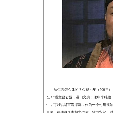
狄仁杰怎么死的？久视元年（700年）
也！”赠文昌右丞，谥曰文惠；唐中宗继位
生，可以说是宦海浮沉，作为一个封建统
卓著。在他身居宰相之位后，辅国安邦，