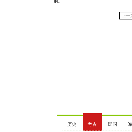
的。
上一