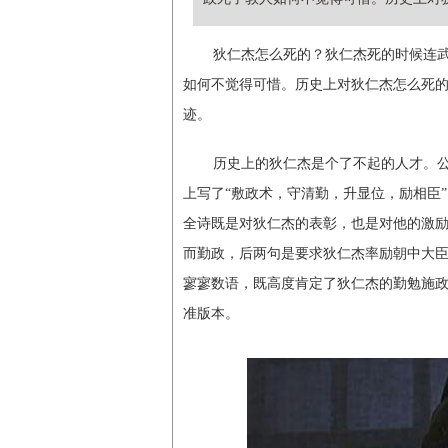
狄仁杰怎么死的？狄仁杰死的时候连武
如何不觉得可惜。历史上对狄仁杰怎么死
迹。
历史上的狄仁杰是个了不起的人才。公元
上写了“敷政术，守清勤，升显位，励相臣”
全诗既是对狄仁杰的表彰，也是对他的激
而勤政，后两句是要求狄仁杰率励朝中大
寥寥数语，既高度肯定了狄仁杰的勤勉施
准版本。