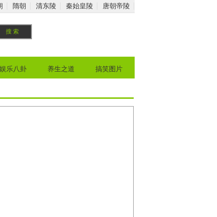
朝
隋朝
清东陵
秦始皇陵
唐朝帝陵
娱乐八卦
养生之道
搞笑图片