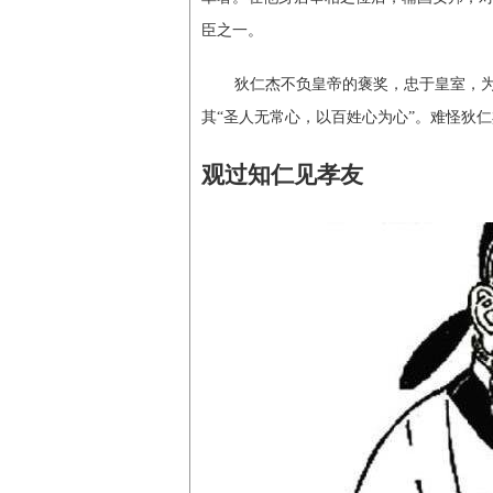
臣之一。
狄仁杰不负皇帝的褒奖，忠于皇室，为
其“圣人无常心，以百姓心为心”。难怪狄仁
观过知仁见孝友