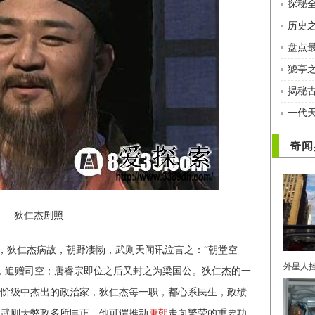
探秘
历史之
盘点
猇亭
揭秘
一代
奇闻
狄仁杰剧照
，狄仁杰病故，朝野凄恸，武则天闻讯泣言之：“朝堂空
，追赠司空；唐睿宗即位之后又封之为梁国公。狄仁杰的一
治阶级中杰出的政治家，狄仁杰每一职，都心系民生，政绩
对武则天弊政多所匡正，他可谓推动
唐朝
走向繁荣的重要功