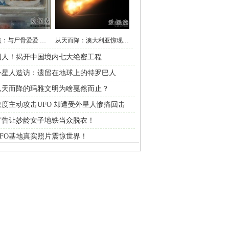
怪癖盘点：与尸骨爱爱 你有“性”趣么
从天而降：澳大利亚惊现燃烧的UFO
国人！揭开中国境内七大绝密工程
外星人造访：遗留在地球上的特罗巴人
从天而降的玛雅文明为啥戛然而止？
度主动攻击UFO 却遭受外星人惨痛回击
广告让妙龄女子地铁当众脱衣！
FO基地真实照片震惊世界！