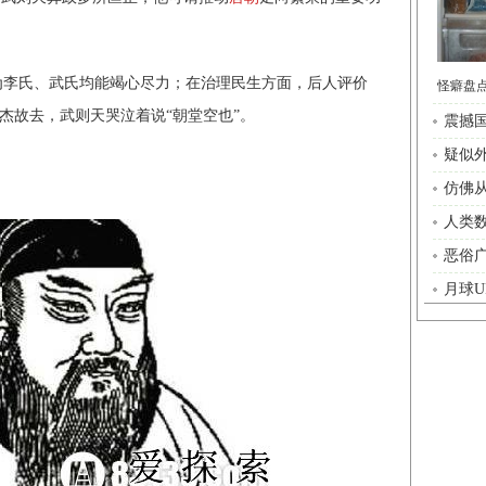
李氏、武氏均能竭心尽力；在治理民生方面，后人评价
杰故去，武则天哭泣着说“朝堂空也”。
震撼
疑似
仿佛
人类数
恶俗
月球U