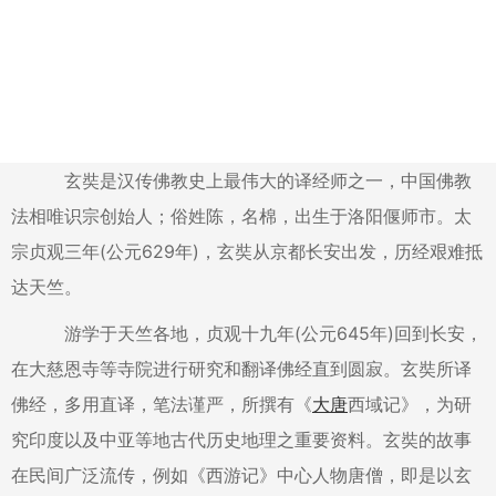
玄奘是汉传佛教史上最伟大的译经师之一，中国佛教
法相唯识宗创始人；俗姓陈，名棉，出生于洛阳偃师市。太
宗贞观三年(公元629年)，玄奘从京都长安出发，历经艰难抵
达天竺。
游学于天竺各地，贞观十九年(公元645年)回到长安，
在大慈恩寺等寺院进行研究和翻译佛经直到圆寂。玄奘所译
佛经，多用直译，笔法谨严，所撰有《
大唐
西域记》，为研
究印度以及中亚等地古代历史地理之重要资料。玄奘的故事
在民间广泛流传，例如《西游记》中心人物唐僧，即是以玄