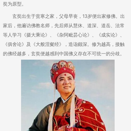
奘为原型。
玄奘出生于贫寒之家，父母早丧，13岁便出家修佛。出
家后，他遍访佛教名师，先后师从慧休、道深、道岳、法常
等人学习《摄大乘论》、《杂阿毗昙心论》、《成实论》、
《俱舍论》及《大般涅粲经》，造诣颇深。修为越高，接触
的佛经越多，玄奘便越感到中国佛义存在不可统一的分歧。