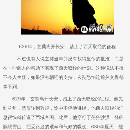
629年，玄奘离开长安，踏上了西天取经的征程
不过也有人说玄奘当年并没有获得皇帝的批准，而是
在一些商人的帮助下实现了西天取经的计划。这种说法不得
不令人生疑，如果没有朝廷的支持，玄奘恐怕连通关文牒都
拿不到。
629年，玄奘离开长安，踏上了西天取经的征程。他先
到兰州，然后转到敦煌，途中不停地讲经，他西去取经的消
息很快就传遍了西域各国。此后，他穿行于茫茫沙漠，登临
巍峨雪山，经受路途的艰辛和气候的骤变。630年夏天，他