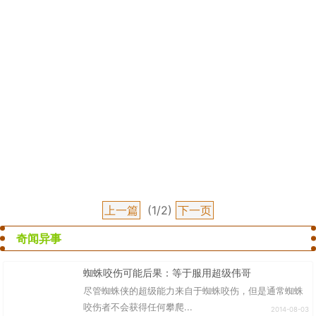
上一篇
(1/2)
下一页
奇闻异事
蜘蛛咬伤可能后果：等于服用超级伟哥
尽管蜘蛛侠的超级能力来自于蜘蛛咬伤，但是通常蜘蛛
咬伤者不会获得任何攀爬...
2014-08-03