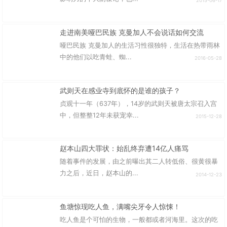
2015-06-17
走进南美哑巴民族 克曼加人不会说话如何交流
哑巴民族 克曼加人的生活习性很独特，生活在热带雨林
中的他们以吃青蛙、蜘...
2016-05-28
武则天在感业寺到底怀的是谁的孩子？
贞观十一年（637年），14岁的武则天被唐太宗召入宫
中，但整整12年未获宠幸...
2015-12-28
赵本山四大罪状：始乱终弃遭14亿人痛骂
随着事件的发展，由之前曝出其二人转低俗、很黄很暴
力之后，近日，赵本山的...
2014-12-23
鱼塘惊现吃人鱼，满嘴尖牙令人惊悚！
吃人鱼是个可怕的生物，一般都或者河海里。这次的吃