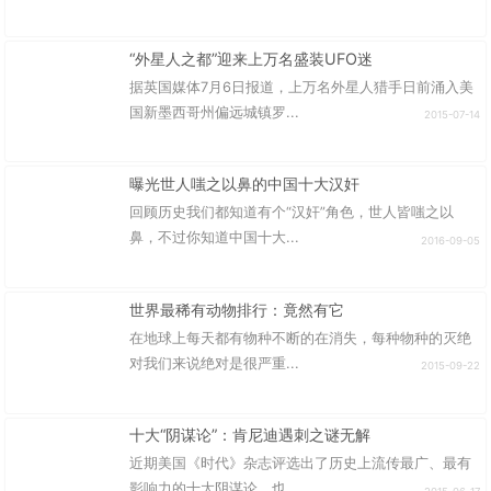
“外星人之都”迎来上万名盛装UFO迷
据英国媒体7月6日报道，上万名外星人猎手日前涌入美
国新墨西哥州偏远城镇罗...
2015-07-14
曝光世人嗤之以鼻的中国十大汉奸
回顾历史我们都知道有个“汉奸”角色，世人皆嗤之以
鼻，不过你知道中国十大...
2016-09-05
世界最稀有动物排行：竟然有它
在地球上每天都有物种不断的在消失，每种物种的灭绝
对我们来说绝对是很严重...
2015-09-22
十大“阴谋论”：肯尼迪遇刺之谜无解
近期美国《时代》杂志评选出了历史上流传最广、最有
影响力的十大阴谋论，也...