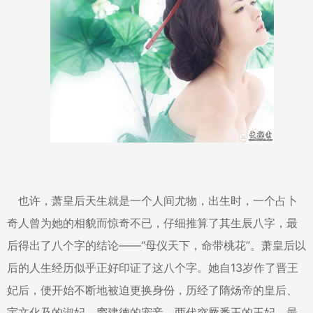
也许，萧皇后天生就是一个人间尤物，出生时，一个占卜
奇人曾为她的相貌而惊奇不已，仔细推算了其生辰八字，最
后得出了八个字的结论——“母仪天下，命带桃花”。萧皇后以
后的人生经历似乎正好印证了这八个字。她自13岁作了晋王
妃后，便开始不断地被迫更换身份，历经了隋炀帝的皇后、
宇文化及的淑妃、窦建德的宠妾、两代突厥番王的王妃，最