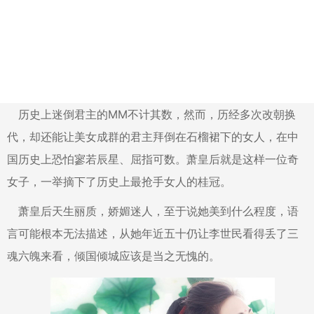
历史上迷倒君主的MM不计其数，然而，历经多次改朝换
代，却还能让美女成群的君主拜倒在石榴裙下的女人，在中
国历史上恐怕寥若辰星、屈指可数。萧皇后就是这样一位奇
女子，一举摘下了历史上最抢手女人的桂冠。
萧皇后天生丽质，娇媚迷人，至于说她美到什么程度，语
言可能根本无法描述，从她年近五十仍让李世民看得丢了三
魂六魄来看，倾国倾城应该是当之无愧的。