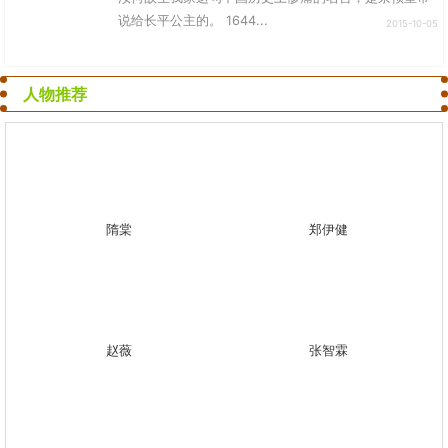
说给长平公主的。 1644...
2015-10-05
人物推荐
隋棠
郑伊健
赵薇
张智霖