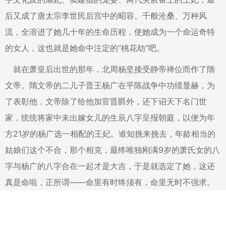
后又成了唐太宗李世民后宫中的昭容。千般沧桑、万种风
流，全溶进了她几十年的生命历程，使她成为一个命运奇特
的女人，这也就是她命中注定的“桃花劫”吧。
就在萧皇后出世的那年，北周杨坚接受静帝禅位而作了隋
文帝。隋文帝的二儿子晋王杨广在平陈战争中功绩显赫，为
了表彰他，文帝除了给他加官晋爵外，还下诏天下名门世
家，统统将家中未出嫁女儿的生辰八字呈报朝庭，以便为年
方21岁的杨广选一相配的王妃。谁知挑来挑去，年龄相当的
姑娘们这个不合，那个相克，最终唯独刚满9岁的萧氏女的八
字与杨广的八字合在一起才是大吉，于是就选定了她，这还
真是命啦，正所谓——命里有时终须有，命里无时不强求。