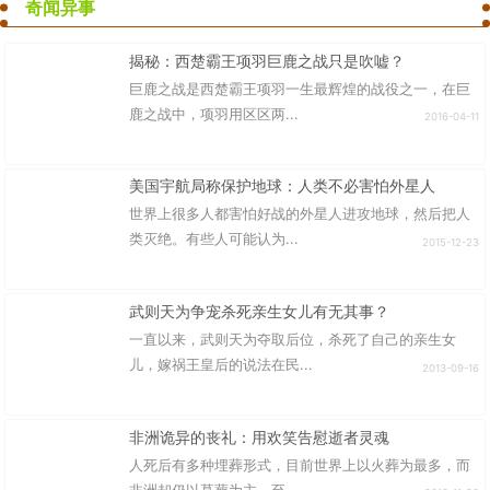
奇闻异事
揭秘：西楚霸王项羽巨鹿之战只是吹嘘？
巨鹿之战是西楚霸王项羽一生最辉煌的战役之一，在巨
鹿之战中，项羽用区区两...
2016-04-11
美国宇航局称保护地球：人类不必害怕外星人
世界上很多人都害怕好战的外星人进攻地球，然后把人
类灭绝。有些人可能认为...
2015-12-23
武则天为争宠杀死亲生女儿有无其事？
一直以来，武则天为夺取后位，杀死了自己的亲生女
儿，嫁祸王皇后的说法在民...
2013-09-16
非洲诡异的丧礼：用欢笑告慰逝者灵魂
人死后有多种埋葬形式，目前世界上以火葬为最多，而