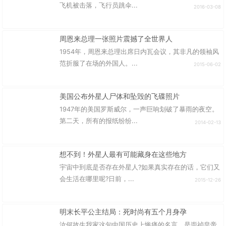
飞机被击落，飞行员跳伞...
2016-03-08
周恩来总理一张照片震撼了全世界人
1954年，周恩来总理出席日内瓦会议，其非凡的领袖风
范折服了在场的外国人。...
2015-06-02
美国公布外星人尸体和坠毁的飞碟照片
1947年的美国罗斯威尔，一声巨响划破了暴雨的夜空。
第二天，所有的报纸纷纷...
2014-02-13
想不到！外星人最有可能藏身在这些地方
宇宙中到底是否存在外星人?如果真实存在的话，它们又
会生活在哪里呢?日前，...
2015-12-26
明末长平公主结局：死时尚有五个月身孕
汝何故生我家这句中国历史上惨痛的名言，是崇祯皇帝