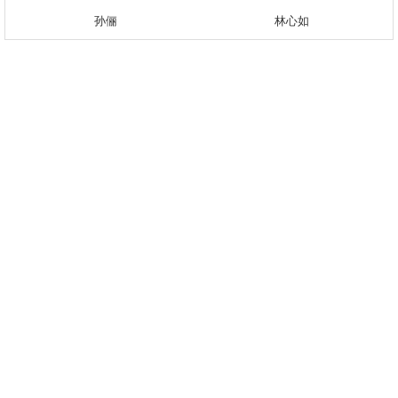
孙俪
林心如