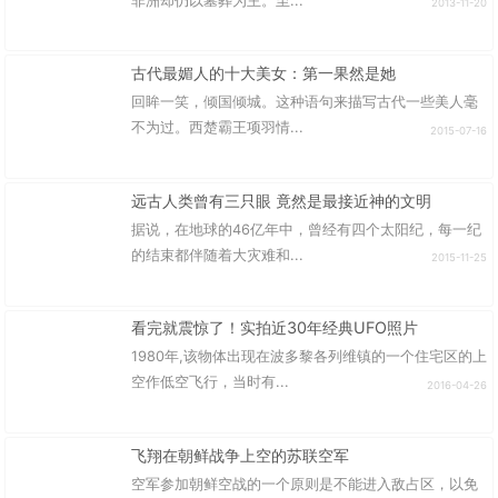
非洲却仍以墓葬为主。至...
2013-11-20
古代最媚人的十大美女：第一果然是她
回眸一笑，倾国倾城。这种语句来描写古代一些美人毫
不为过。西楚霸王项羽情...
2015-07-16
远古人类曾有三只眼 竟然是最接近神的文明
据说，在地球的46亿年中，曾经有四个太阳纪，每一纪
的结束都伴随着大灾难和...
2015-11-25
看完就震惊了！实拍近30年经典UFO照片
1980年,该物体出现在波多黎各列维镇的一个住宅区的上
空作低空飞行，当时有...
2016-04-26
飞翔在朝鲜战争上空的苏联空军
空军参加朝鲜空战的一个原则是不能进入敌占区，以免