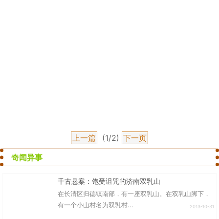
上一篇
(1/2)
下一页
奇闻异事
千古悬案：饱受诅咒的济南双乳山
在长清区归德镇南部，有一座双乳山。在双乳山脚下，
有一个小山村名为双乳村...
2013-10-31