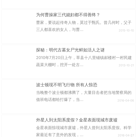
为何曹操家三代媳妇都不得善终？
曹家，要说起传奇人物，莫过于甄氏。曾几何时，父子
三人都喜欢的女人，与曹...
2015-10-10
探秘：明代古墓女尸光鲜如活人之谜
2010年7月20日上午，莘县十八里铺镇郝楼村一村民建
蔬菜大棚时，挖开一处古...
2013-10-21
波士顿现不明飞行物 所有人惊恐
当晚整个波士顿都沸腾了，大量目击者把当地警察局的
值班电话都给打爆了，当...
2016-04-06
外星人到太阳系度假？金星表面现城市废墟
金星表面惊现城市废墟，外星人曾到太阳系度假。科学
家最近有了意外的发现，...
2016-04-27