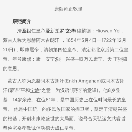
康熙雍正乾隆
康熙简介
清圣祖
仁皇帝
爱新觉罗·玄烨
(穆麟德：Hiowan Yei，
蒙古人称为恩赫阿木古朗汗 ，1654年5月4日—1722年12月
20日)，即康熙帝，清朝第四位皇帝、清定都北京后第二位皇
帝。年号康熙：康，安宁;熙，兴盛--取万民康宁、天 下熙盛
的意思。
蒙古人称为恩赫阿木古朗汗(Enkh Amgahan)或阿木古朗
汗(蒙语“平和
宁静
”之意，为汉语“康熙”的意译)。他8岁登
基，14岁亲政。在位61年，是中国历史上在位时间最长的皇
帝。 他是中国统一的多民族国家的捍卫者，奠定了清朝兴盛
的根基，开创出康乾盛世的大局面。谥号合天弘运文武睿哲
恭俭宽裕孝敬诚信功德大成仁皇帝。