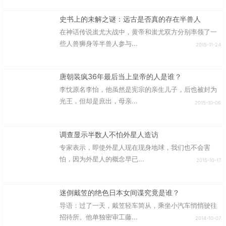
史书上的未解之谜：远古是否真的存在半兽人
在神话传说蚩尤大战中，黄帝和蚩尤双方分别率领了一
些人兽狮身等半兽人参与...
2015-11-24
唐朝装疯36年最后当上皇帝的人是谁？
李忱原名李怡，他虽然是宪宗的亲生儿子，后也被封为
光王，但却是庶出，母亲...
2015-10-06
调查显示半数人不怕外星人造访
专家表示，即使外星人现在现身地球，我们也不会害
怕，因为外星人的概念早已...
2015-10-17
迷倒戴笠的绝色日本女间谍究竟是谁？
导语：过了一天，戴笠轻车简从，乘坐小汽车悄悄驶往
招待所。他单独密审工藤...
2014-10-07