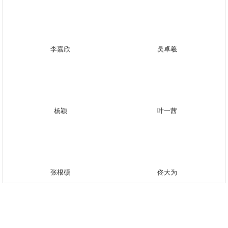
李嘉欣
吴卓羲
杨颖
叶一茜
张根硕
佟大为