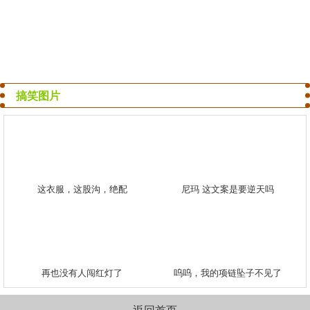
搞笑图片
这衣服，这股沟，绝配
尼玛 这文案是要逆天吗
再也没有人闯红灯了
呜呜，我的项链坠子不见了
返回首页