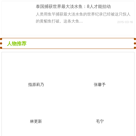
泰国捕获世界最大淡水鱼：8人才能抬动
人类用鱼竿捕获最大淡水鱼的世界纪录已经被这只惊人
的黄貂鱼打破。这条大鱼...
2015-03-16
人物推荐
指原莉乃
张馨予
林更新
毛宁