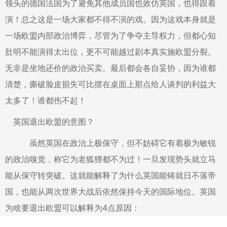
领头的德国法国为了避免其他成员国也效仿英国，也得跟着
演！总之这是一场大家都不得不演的戏。因为这戏本身就是
一场欧盟内部政治博弈，尽管为了争夺主导权力，但都心知
肚明不能演得太出位，更不可能越过剧本真实施欧盟分裂。
无非是坐地还价的政治买卖。最后都会各自妥协，因为谁都
清楚，撕破脸皮损失可比摆在桌面上那点给人谈判的利益大
太多了！谁都伤不起！
英国退出欧盟的意图？
虽然英国在政治上极保守，但不妨碍它有着极为敏锐
的政治嗅觉，称它为老狐狸都不为过！一旦发现势头就立马
能从保守转突破。这就能解释了为什么英国能铸就日不落帝
国，也能从两次世界大战后依然保持今天的国际地位。英国
为啥要退出欧盟可以解释为4点原因：