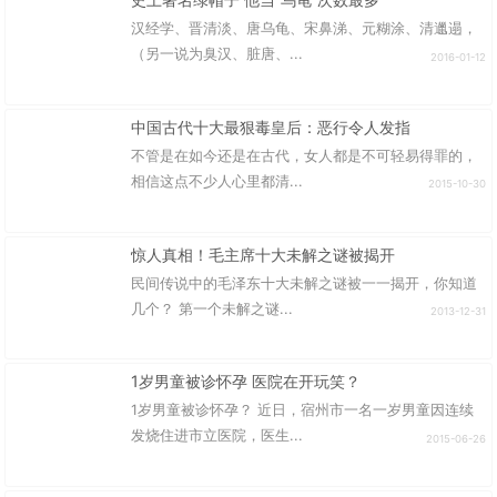
汉经学、晋清淡、唐乌龟、宋鼻涕、元糊涂、清邋遢，
（另一说为臭汉、脏唐、...
2016-01-12
中国古代十大最狠毒皇后：恶行令人发指
不管是在如今还是在古代，女人都是不可轻易得罪的，
相信这点不少人心里都清...
2015-10-30
惊人真相！毛主席十大未解之谜被揭开
民间传说中的毛泽东十大未解之谜被一一揭开，你知道
几个？ 第一个未解之谜...
2013-12-31
1岁男童被诊怀孕 医院在开玩笑？
1岁男童被诊怀孕？ 近日，宿州市一名一岁男童因连续
发烧住进市立医院，医生...
2015-06-26