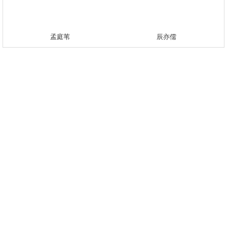
孟庭苇
辰亦儒