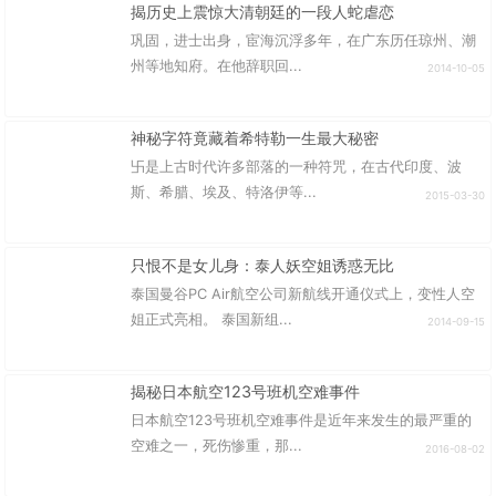
揭历史上震惊大清朝廷的一段人蛇虐恋
巩固，进士出身，宦海沉浮多年，在广东历任琼州、潮
州等地知府。在他辞职回...
2014-10-05
神秘字符竟藏着希特勒一生最大秘密
卐是上古时代许多部落的一种符咒，在古代印度、波
斯、希腊、埃及、特洛伊等...
2015-03-30
只恨不是女儿身：泰人妖空姐诱惑无比
泰国曼谷PC Air航空公司新航线开通仪式上，变性人空
姐正式亮相。 泰国新组...
2014-09-15
揭秘日本航空123号班机空难事件
日本航空123号班机空难事件是近年来发生的最严重的
空难之一，死伤惨重，那...
2016-08-02