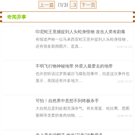
上一篇
(1/3)
..3
下一页
奇闻异事
印尼蛇王竟捕捉到人头蛇身怪物 攻击人类有剧毒
有报道声称一位马来西亚蛇王意外捉到人头蛇身怪物，
还有很多新闻图片。是真...
2015-12-22
不明飞行物神秘地带 外星人最爱去的地带
也许您听说过罗斯威尔飞碟坠毁事件，但是这次事件也
显示，美国还有许多地方...
2015-11-27
可怕！自然界中意想不到终极杀手
大自然总是到处都充满杀气。有长尾鲨、哈比鹰、恩图
曼蝎等贪婪的食肉动物。...
2016-01-15
史上著名绿帽子 他当“乌龟”次数最多