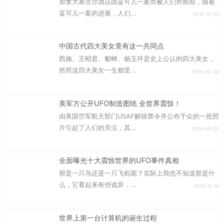
加拿大塞舌尔酒店因蓝可儿一案而被人们所熟知，随着
蓝可儿一案的进展，人们...
2015-10-03
中国古代四大美女竟有这一共同点
西施、王昭君、貂蝉、杨玉环是史上公认的四大美女，
然而这四大美女一生都受...
2015-03-30
美军方公开UFO制造图纸 全世界震惊！
由美国空军航天部门USAF解除禁令并公布于众的一批照
片引起了人们的关注，其...
2014-09-25
全面曝光十大震惊世界的UFO事件真相
那是一只鸟还是一只飞机呢？实际上我也不知道那是什
么，它看起来有些诡异，...
2013-12-19
世界上第一台计算机的诞生过程