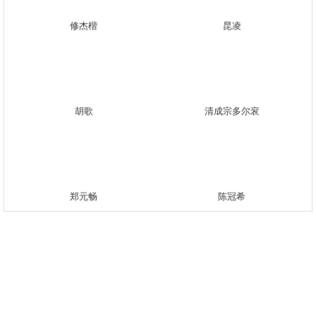
修杰楷
昆凌
胡歌
清成宗多尔衮
郑元畅
陈冠希