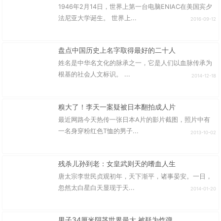
1946年2月14日，世界上第一台电脑ENIAC在美国宾夕
法尼亚大学诞生。 世界上...
2016-09-12
盘点中国历史上名字取得最好的二十人
姓名是中华名文化的脉承之一，它是人们以血脉传承为
根基的社会人文标识。 ...
2014-12-18
糗大了！李天一案疑被日本翻拍成人片
最近网路今天热传一张日本A片的影片截图，照片中有
一名身穿粉红色T恤的男子...
2013-10-02
残杀儿孙到老：女皇武则天的嗜血人生
唐太宗李世民贞观初年，天下渐平，诸事晏安。一日，
忽然太白星白天显现于天...
2014-01-20
男子34厘米阴茎世界最大 被疑为炸弹