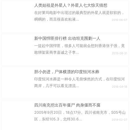
人类始祖是外星人？外星人七大惊天猜想
在好莱坞电影中出现过的最典型的外星人就是软软的，
稠稠的，而且很喜欢粘液...
2016-06-07
新中国悍匪排行榜 出动坦克围剿一人
一提起中国悍匪，很多人可能就会想到香港张子强，竟
敢绑架富商李嘉诚之子李...
2015-08-31
胆小勿进，尸体横漂的印度恒河水葬
印度恒河水葬是一种令人毛骨悚然的方式，在印度恒河
两岸，几乎可以看见漂流...
2016-04-18
四川南充挖出百年僵尸 肉身僵而不腐
2005年9月20日，18点17分。四川省南充市，S05号山
区，东经105.3，北纬30.6...
2014-02-27