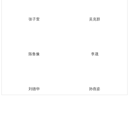
张子萱
吴克群
陈鲁豫
李晟
刘德华
孙燕姿