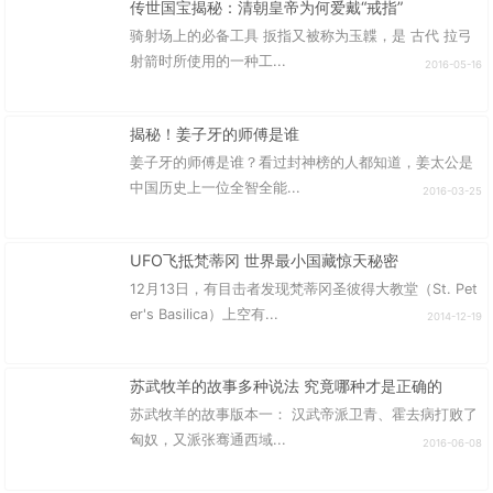
传世国宝揭秘：清朝皇帝为何爱戴“戒指”
骑射场上的必备工具 扳指又被称为玉韘，是 古代 拉弓
射箭时所使用的一种工...
2016-05-16
揭秘！姜子牙的师傅是谁
姜子牙的师傅是谁？看过封神榜的人都知道，姜太公是
中国历史上一位全智全能...
2016-03-25
UFO飞抵梵蒂冈 世界最小国藏惊天秘密
12月13日，有目击者发现梵蒂冈圣彼得大教堂（St. Pet
er's Basilica）上空有...
2014-12-19
苏武牧羊的故事多种说法 究竟哪种才是正确的
苏武牧羊的故事版本一： 汉武帝派卫青、霍去病打败了
匈奴，又派张骞通西域...
2016-06-08