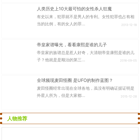
人类历史上10大最可怕的女性杀人狂魔
有史以来，犯罪就不是男人的专利。女性犯罪也占有相
当的比例，有的女人的罪...
2013-12-18
帝皇家谱曝光，看看康熙是谁的儿子
帝皇家的族谱总是惹人好奇，大清朝帝皇康熙是谁的儿
子？他就是是顺治的第三...
2016-09-05
全球频现麦田怪圈 是UFO的制作蓝图？
麦田怪圈经常出现在全球各地，虽没有明确证据证明是
外星人所为，但是大家都...
2015-12-28
人物推荐