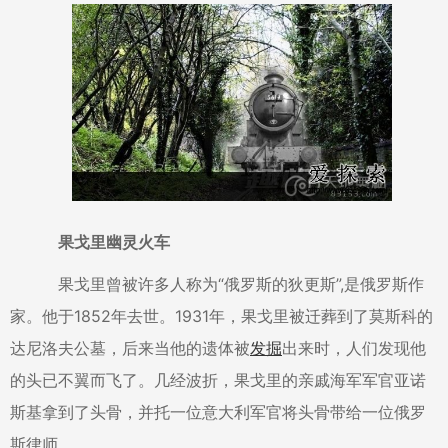
果戈里幽灵火车
果戈里曾被许多人称为“俄罗斯的狄更斯”,是俄罗斯作
家。他于1852年去世。1931年，果戈里被迁葬到了莫斯科的
达尼洛夫公墓，后来当他的遗体被
发掘
出来时，人们发现他
的头已不翼而飞了。几经波折，果戈里的亲戚海军军官亚诺
斯基拿到了头骨，并托一位意大利军官将头骨带给一位俄罗
斯律师。