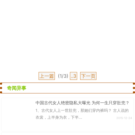
上一篇
(1/3)
..3
下一页
奇闻异事
中国古代女人绝密隐私大曝光 为何一生只穿肚兜？
1、古代女人上一世肚兜，那她们穿内裤吗？ 古人说的
衣裳，上半身为衣，下半...
2015-12-24