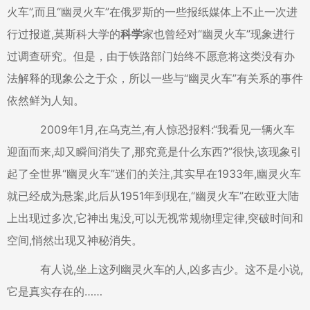
火车”,而且“幽灵火车”在俄罗斯的一些报纸媒体上不止一次进
行过报道,莫斯科大学的
科学
家也曾经对“幽灵火车”现象进行
过调查研究。但是，由于铁路部门始终不愿意将这类没有办
法解释的现象公之于众，所以一些与“幽灵火车”有关系的事件
依然鲜为人知。
2009年1月,在乌克兰,有人惊恐报料:“我看见一辆火车
迎面而来,却又瞬间消失了,那究竟是什么东西?”很快,该现象引
起了全世界“幽灵火车”迷们的关注,其实早在1933年,幽灵火车
就已经成为悬案,此后从1951年到现在,“幽灵火车”在欧亚大陆
上出现过多次,它神出鬼没,可以无视常规物理定律,突破时间和
空间,悄然出现又神秘消失。
有人说,坐上这列幽灵火车的人,凶多吉少。这不是小说,
它是真实存在的……