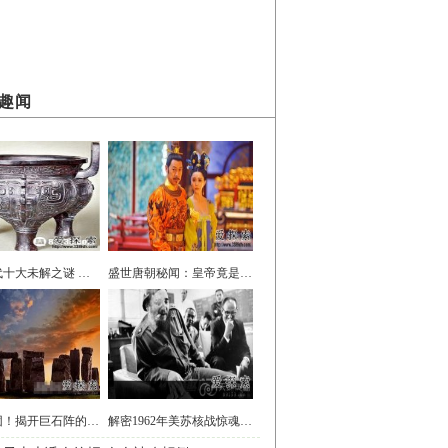
趣闻
中国古代十大未解之谜 古墓长明灯不熄之谜
盛世唐朝秘闻：皇帝竟是大多死于非命
千古谜团！揭开巨石阵的真正用途有哪些
解密1962年美苏核战惊魂（图）