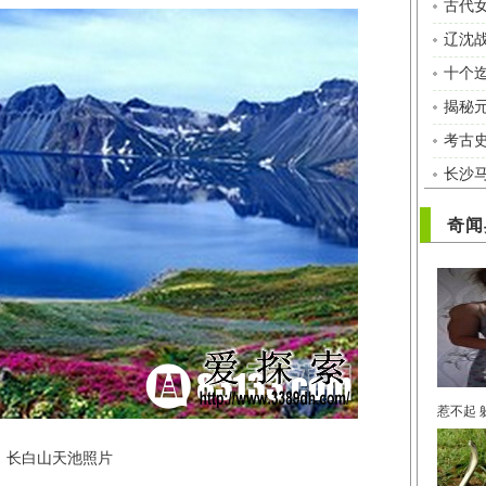
古代
辽沈
十个
揭秘
考古
长沙
奇闻
长白山天池照片