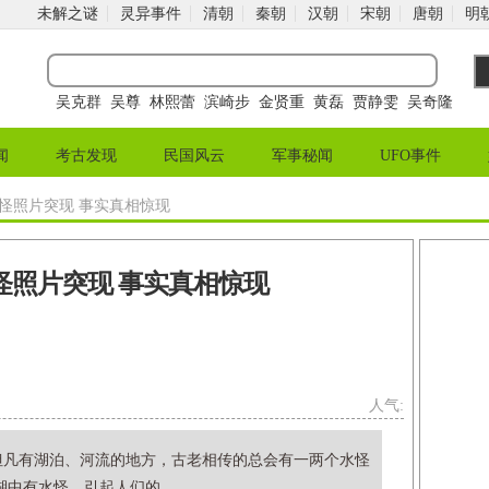
未解之谜
灵异事件
清朝
秦朝
汉朝
宋朝
唐朝
明
吴克群
吴尊
林熙蕾
滨崎步
金贤重
黄磊
贾静雯
吴奇隆
闻
考古发现
民国风云
军事秘闻
UFO事件
水怪照片突现 事实真相惊现
怪照片突现 事实真相惊现
人气:
但凡有湖泊、河流的地方，古老相传的总会有一两个水怪
中有水怪，引起人们的...