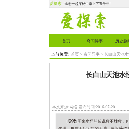
爱探索
- 邀您一起探秘中华上下五千年!
首页
奇闻异事
历史趣
当前位置:
首页
>
奇闻异事
> 长白山天池
长白山天池水
本文来源:网络 发布时间:2016-07-20
[导读]
历来水怪的传说数不胜数，
传说。形成于1702年的天池，最近盛传湖