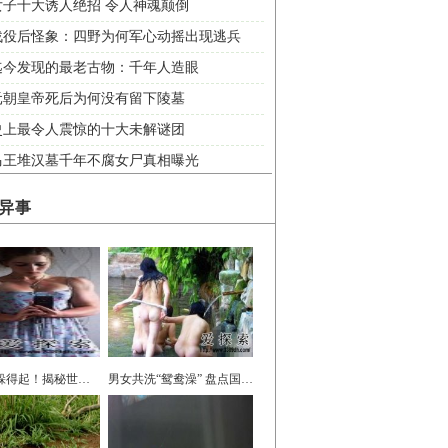
女子十大诱人绝招 令人神魂颠倒
战役后怪象：四野为何军心动摇出现逃兵
迄今发现的最老古物：千年人造眼
元朝皇帝死后为何没有留下陵墓
史上最令人震惊的十大未解谜团
马王堆汉墓千年不腐女尸真相曝光
异事
惹不起 躲得起！揭秘世界各地女汉子
男女共洗“鸳鸯澡” 盘点国内5大裸浴风俗地区