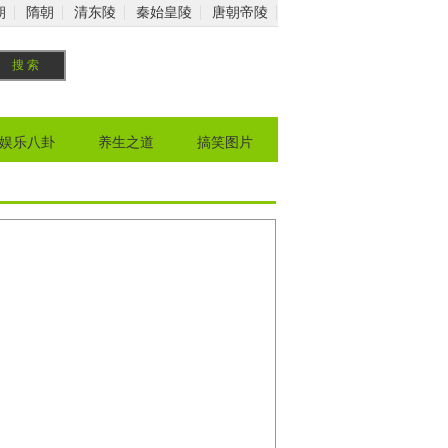
朝
隋朝
清东陵
秦始皇陵
唐朝帝陵
娱乐八卦
养生之道
搞笑图片