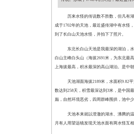
历来水怪的传说数不胜数，但凡有湖泊
成于1702年的天池，最近盛传湖中有水
到了长白山天池水怪，并拍下了照片。
东北长白山天池是我最深的湖泊，水深3
白山主峰白头山（海拔2691米，为东北
上海拔最高，积水最深的高山湖泊。是中
天池湖面海拔2189米，水面积9.82平
数达到258天，积雪最深达到3米，是中
巅，自然环境恶劣，四周群峰围拱，池中
天池本来就以澄澈的湖水、沸腾的温泉和
月有人用望远镜发现天池水面有两水怪互