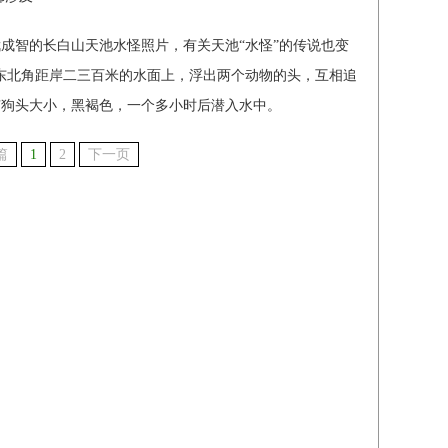
武成智的长白山天池水怪照片，有关天池“水怪”的传说也变
东北角距岸二三百米的水面上，浮出两个动物的头，互相追
有狗头大小，黑褐色，一个多小时后潜入水中。
篇
1
2
下一页