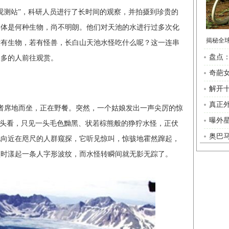
测站”，科研人员进行了长时间的观察，并拍摄到珍贵的
具体是何种生物，尚不明朗。他们对天池的水进行过多次化
没有生物，若有怪兽，长白山天池水怪吃什么呢？这一连串
盘点
越多的人前往观赏。
奇葩女
解开
真正
者席地而坐，正在野餐。突然，一个姑娘发出一声尖厉的惊
曝外
回头看，只见一头毛色黝黑、状若棕熊般的狰狞水怪，正伏
奥巴
地向近在咫尺的人群窥探，它听见惊叫，惊骇地霍然蹿起，
顿时漾起一条人字形波纹，而水怪转瞬间就无影无踪了。