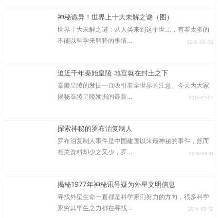
神秘诡异！世界上十大未解之谜（图）
世界十大未解之谜：从人类来到这个世上，有着太多的
不能以科学来解释的事情...
2016-06-06
迫近千年秦始皇陵 地宫就在封土之下
秦陵皇陵的发掘一直吸引着全世界的注意。今天为大家
揭秘秦陵皇陵发掘的最新...
2015-01-07
探索神秘的罗布泊复制人
罗布泊复制人事件是中国建国以来最神秘的事件，然而
相关资料却少之又少，罗...
2016-08-11
揭秘1977年神秘讯号疑为外星文明信息
寻找外星生命一直都是科学家们努力的方向，很多科学
家穷其毕生之力都在寻找...
2014-08-12