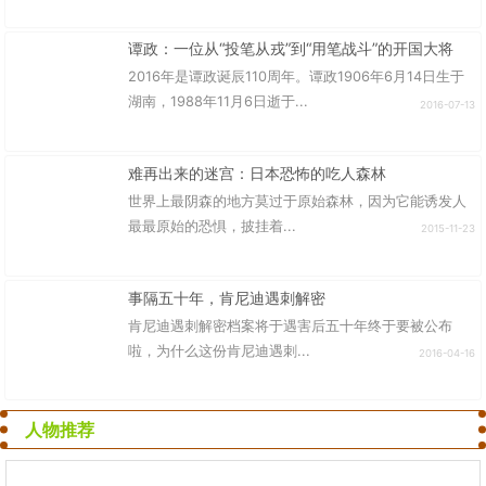
谭政：一位从“投笔从戎”到“用笔战斗”的开国大将
2016年是谭政诞辰110周年。谭政1906年6月14日生于
湖南，1988年11月6日逝于...
2016-07-13
难再出来的迷宫：日本恐怖的吃人森林
世界上最阴森的地方莫过于原始森林，因为它能诱发人
最最原始的恐惧，披挂着...
2015-11-23
事隔五十年，肯尼迪遇刺解密
肯尼迪遇刺解密档案将于遇害后五十年终于要被公布
啦，为什么这份肯尼迪遇刺...
2016-04-16
人物推荐