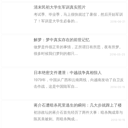
清末民初大学生军训真实照片
考试季、毕业季，马上很快就过了暑假，然后开始军训
了！军训是大学生必备的...
2016-06-21
解梦：梦中真实存在的前世记忆
做梦是件很正常的事情，正所谓日有所思，夜有所梦。
很多时候我们梦到的都只...
2016-05-25
日本绝密文件遭泄：中越战争真相惊人
1979年，中国从广西和云南两线，向越南发动了自卫反
击作战，这是中国陆军自...
2014-05-15
蒋介石遭暗杀死里逃生的瞬间：几大步就蹿上了楼
初涉政坛的蒋介石首先经历了两件大事：暗杀陶成章与
陈其美被刺。而暗杀陶成...
2013-10-15