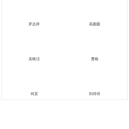
罗志祥
高圆圆
吴映洁
曹格
何炅
刘诗诗