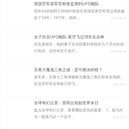
英国空军原军官称曾监测到UFO舰队
现年64岁的阿兰特纳中校曾在英国皇家空军雷达系统服
役了29年。1971年，他和...
2013-09-30
女子目击UFO舰队 夜空飞过消失在丛林
目击者报告：他的妻子在后院看到奇怪的几个亮光给他
打电话。这些肯定不是灯...
2015-06-06
百慕大魔鬼三角之谜：是可燃冰的错？
多年来，百慕大三角洲被称为魔鬼三角区和丧命地狱。
在这里经常会有船只和飞...
2015-10-11
全球奇幻云景：雷雨云宛如世界末日
盘点全球奇幻云景，看看哪款是你的最爱。 1、蒸汽环
当一股蒸汽从一个近乎...
2014-11-17