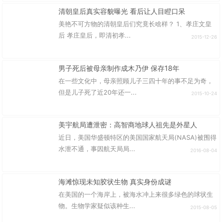
清朝皇后真实容貌曝光 看后让人目瞪口呆
美艳不可方物的清朝皇后们究竟长啥样？ 1、孝庄文皇
后 孝庄皇后，即清初孝...
2015-12-26
男子死后被母亲制作成木乃伊 保存18年
在一些文化中，母亲照顾儿子三四十年的事不足为奇，
但是儿子死了近20年还一...
2015-10-24
美宇航局遭泄密：高智商地球人祖先是外星人
近日，美国华盛顿特区的美国国家航天局(NASA)被围得
水泄不通，事因航天局局...
2016-08-04
海滩惊现未知胶状生物 真实身份成谜
在美国的一个海岸上，被海水冲上来很多绿色的球状生
物。生物学家疑似该种生...
2015-08-05