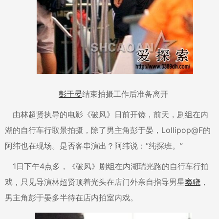
彭于晏
结束拍摄工作后准备离开
由林超贤执导的电影《破风》日前开镜，前天，剧组在内
湖的自行车行取景拍摄，除了男主角彭于晏，Lollipop@F的
阿纬也在现场。是否客串演出？阿纬说：“纯探班。”
1日下午4点多，《破风》剧组在内湖瑞光路的自行车行拍
戏，只见导演林超贤顶着光头在店门外亲自指导男星
窦骁
，
男主角彭于晏多半待在店内拍室内戏。