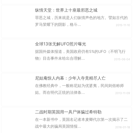
纵情天堂：世界上十座最邪恶之城
罪恶之城，历来就是人们纵情声色的地方。譬如古代的
罗马荣耀下的阴影，格斗...
2015-11-10
全球13张无解UFO照片曝光
据国外媒体报道，美国政府仍有5%的UFO（不明飞行
物）目击事件未给出合理解...
2015-06-04
尼姑庵惊人内幕：少年入寺竟精尽人亡
在佛教经典中，一般称尼姑为优婆夷，民间则俗称师
姑。而在明代正统的法律条...
2013-11-09
二战时期英国用一具尸体骗过希特勒
在一本新书中，英国名记者本麦卿代尔第一次揭示了二
战中最大的骗局英国情报...
2016-01-18