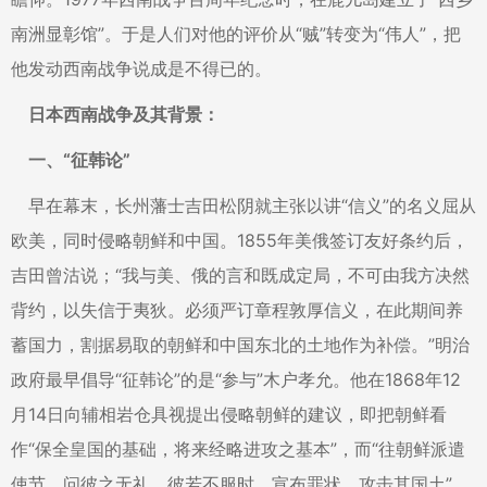
南洲显彰馆”。于是人们对他的评价从“贼”转变为“伟人”，把
他发动西南战争说成是不得已的。
日本西南战争及其背景：
一、“征韩论”
早在幕末，长州藩士吉田松阴就主张以讲“信义”的名义屈从
欧美，同时侵略朝鲜和中国。1855年美俄签订友好条约后，
吉田曾沽说；“我与美、俄的言和既成定局，不可由我方决然
背约，以失信于夷狄。必须严订章程敦厚信义，在此期间养
蓄国力，割据易取的朝鲜和中国东北的土地作为补偿。”明治
政府最早倡导“征韩论”的是“参与”木户孝允。他在1868年12
月14日向辅相岩仓具视提出侵略朝鲜的建议，即把朝鲜看
作“保全皇国的基础，将来经略进攻之基本”，而“往朝鲜派遣
使节，问彼之无礼。彼若不服时，宣布罪状，攻击其国土”，