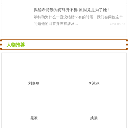
揭秘希特勒为何终身不娶 原因竟是为了她！
希特勒为什么一直没结婚？有的时候，我们会问他这个
问题他的回答并没有涉及...
2016-03-03
人物推荐
刘嘉玲
李冰冰
昆凌
姚晨