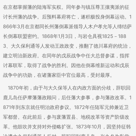
在京都掌握藩的陆海军实权。同年参与镇压尊王攘夷派的征
讨长州藩的战争。后预料幕府将亡，遂积极投身倒幕运动。1
866年3月在京都同长州藩倒幕派领导人木户孝允等人缔结萨
长倒幕联盟密约。1868年1月3日，与岩仓具视1825－188
3、大久保利通等人发动王政政变，推翻了德川幕府的统治，
建立明治新政府。在同年的戊辰战争中任大总督参谋，指挥
讨幕联军，取得了战争的胜利。因他在倒幕维新运动和戊辰
战争中的功勋，在诸藩家臣中官位最高，受封最厚。
1870年初，由于与大久保等人在内政方面的分歧，辞职回
鹿儿岛任萨摩藩藩政顾问，后任藩大参事，参与藩政改革。1
871年到东京就任明治政府参议。1872年任陆军元帅兼近卫
军都督。在此前后，参与废藩置县、地税改革等资产阶级改
革。他鼓吹并支持对外侵略扩张。1873年10月，因坚持征韩