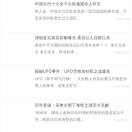
中国古代十大女子出轨逸闻令人咋舌
有人说，中国古代宫廷史就是一部活脱脱的春宫戏，可
见皇宫内私密生活之混乱...
2013-11-14
清朝皇后真实容貌曝光 看后让人目瞪口呆
美艳不可方物的清朝皇后们究竟长啥样？ 1、孝庄文皇
后 孝庄皇后，即清初孝...
2015-12-26
揭秘UFO事件：UFO导致洛杉矶之战爆发
UFO（即不明飞行物），大多数人对其的看法可能是外
星人的座驾，或者是军方...
2015-07-30
百年悬谜：圣奥古斯丁海怪之谜至今无解
1896年，报纸上各种目击到海蛇和海怪的报道层出不
穷，然而目击到海怪的记载...
2016-06-02