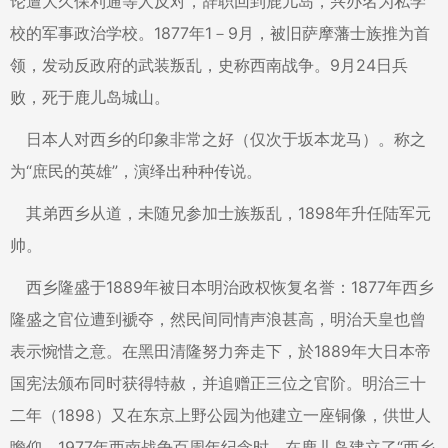
论遭大久保利通等人反对，辞职回到鹿儿岛，兴办名为私学
校的军事政治学校。1877年1－9月，被旧萨摩藩士族推为首
领，发动反政府的武装叛乱，史称西南战争。9月24日兵
败，死于鹿儿岛城山。
日本人对西乡的印象非常之好（仅次于坂本龙马）。称之
为“庶民的英雄”，演绎出种种传说。
其弟西乡从道，未随兄参加士族叛乱，1898年升任陆军元
帅。
西乡隆盛于1889年被日本明治政权恢复名誉：1877年西乡
隆盛之官位遭到褫夺，然民间同情声浪甚高，明治天皇也曾
表示惋惜之意。在黑田清隆努力奔走下，於1889年大日本帝
国宪法颁布同时获得特赦，并追赠正三位之官阶。明治三十
二年（1898）又在东京上野公园为他建立一座铜像，供世人
瞻仰。1977年西南战争百周年纪念时，在鹿儿岛建立了“西乡