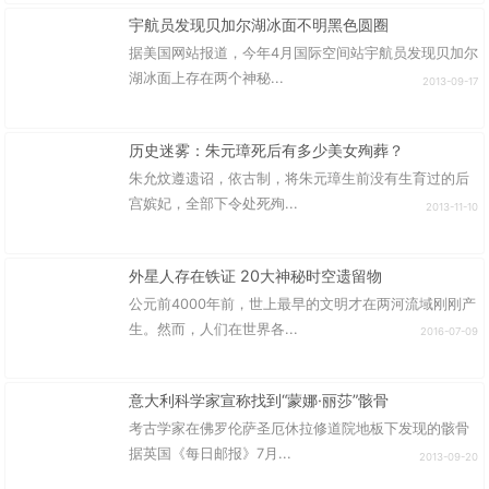
宇航员发现贝加尔湖冰面不明黑色圆圈
据美国网站报道，今年4月国际空间站宇航员发现贝加尔
湖冰面上存在两个神秘...
2013-09-17
历史迷雾：朱元璋死后有多少美女殉葬？
朱允炆遵遗诏，依古制，将朱元璋生前没有生育过的后
宫嫔妃，全部下令处死殉...
2013-11-10
外星人存在铁证 20大神秘时空遗留物
公元前4000年前，世上最早的文明才在两河流域刚刚产
生。然而，人们在世界各...
2016-07-09
意大利科学家宣称找到“蒙娜·丽莎”骸骨
考古学家在佛罗伦萨圣厄休拉修道院地板下发现的骸骨
据英国《每日邮报》7月...
2013-09-20