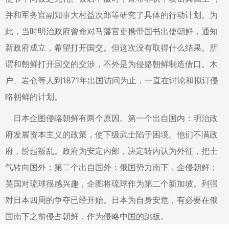
并和军务官副知事大村益次郎等研究了具体的行动计划。为
此，当时明治政府曾命对马藩官吏携带国书出使朝鲜，通知
新政府成立，希望打开国交。但这次没有取得什么结果。所
谓和朝鲜打开国交的交涉，不外是为侵赂朝鲜制造借口。木
户、岩仓等人到1871年出国访问为止，一直在讨论和拟订侵
略朝鲜的计划。
日本企图侵略朝鲜有两个原因。第一个出自国内：明治政
府发展资本主义的政策，使下级武士陷于困境。他们不满政
府，纷起叛乱。政府为安定内部，决定转内认为外征，把士
气转向国外；第二个出自国外：俄国势力南下，企侵朝鲜；
英国对琉球很感兴趣，企图将琉球作为第二个新加坡。列强
对日本四周的争夺已经开始。日本为自身安危，有必要在俄
国南下之前侵占朝鲜，作为侵略中国的跳板。