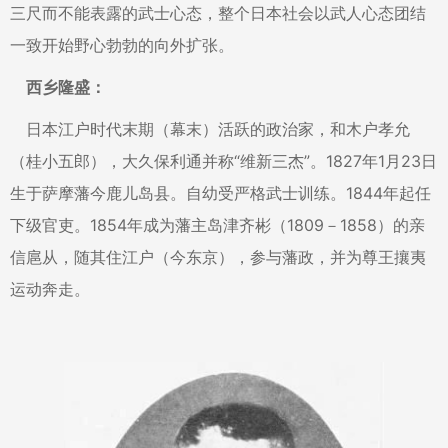
三尺而不能表露的武士心态，整个日本社会以武人心态团结
一致开始野心勃勃的向外扩张。
西乡隆盛：
日本江户时代末期（幕末）活跃的政治家，和木户孝允
（桂小五郎），大久保利通并称“维新三杰”。1827年1月23日
生于萨摩藩今鹿儿岛县。自幼受严格武士训练。1844年起任
下级官吏。1854年成为藩主岛津齐彬（1809－1858）的亲
信扈从，随其住江户（今东京），参与藩政，并为尊王攘夷
运动奔走。