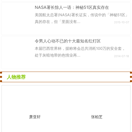
NASA署长惊人一语：神秘51区真实存在
美国航太总署(NASA)署长证实，传说中的「神秘51区」
真的存在，但「里面没有...
2015-10-07
令男人心动不已的十大最知名红灯区
本届巴西世界杯，据称将会总共消耗100万的安全套，
处于灰暗地带的色情业再...
2014-07-18
人物推荐
萧亚轩
张柏芝