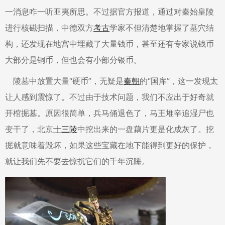
一消息咋一听匪夷所思。不过据官方报道，通过对秦始皇陵
进行核磁扫描，中德双方
考古
学家不但清楚地掌握了墓穴结
构，还发现在地宫中埋藏了大量钱币，甚至还有专家说钱币
大部分是铜币，但也会有小部分银币。
陵墓中放置大量“硬币”，无疑是
秦朝
的“国库”，这一发现太
让人感到震惊了。不过由于技术问题，我们不应出于好奇就
开棺掘墓。原因很简单，兵马俑退色了，马王堆辛追湿尸也
变干了，北京
十三陵
中挖出来的一盘藕片更是化成灰了。挖
掘就意味着毁坏，如果这些宝藏在地下能得到更好的保护，
就让我们先不要去惊扰它们的千年沉睡。