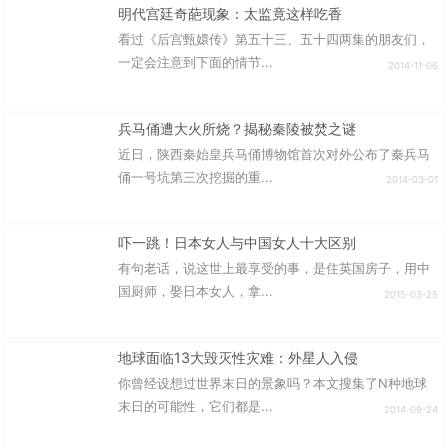
明代宫廷奇葩现象：太监竟这样吃香
看过《后宫甄嬛传》第五十三、五十四两集的朋友们，
一定会注意到下面的情节...
2014-11-06
兵马俑遭大火所烧？揭秘秦陵被焚之谜
近日，陕西秦始皇兵马俑博物馆首次对外公布了秦兵马
俑一号坑第三次挖掘的重...
2014-03-01
吓一跳！日本女人与中国女人十大区别
有句老话，说这世上最享受的事，是住英国房子，用中
国厨师，娶日本女人，拿...
2015-03-25
地球面临13大毁灭性灾难：外星人入侵
你曾经设想过世界末日的景象吗？本文搜集了N种地球
末日的可能性，它们都是...
2014-09-24