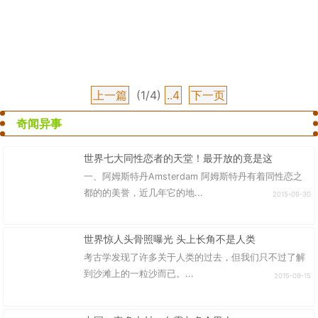
上一篇
(1/4)
..4
下一页
奇闻异事
世界七大同性恋者的天堂！最开放的竟是这
一、阿姆斯特丹Amsterdam 阿姆斯特丹有着同性恋之
都的的美誉，近几年它的地...
2015-09-30
世界惊人头骨照曝光 头上长角不是人类
考古学发现了许多关于人类的过去，但我们只不过了解
到沙滩上的一粒沙而已。...
2015-09-15