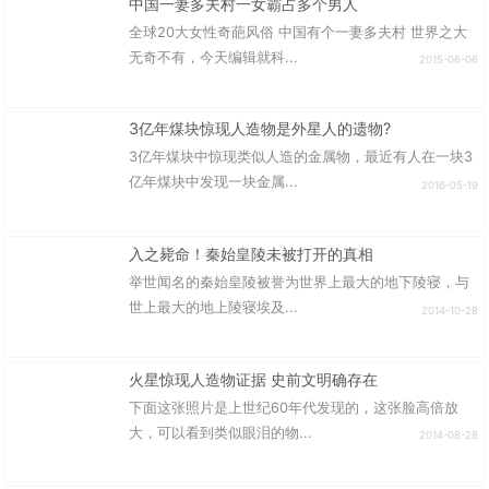
中国一妻多夫村一女霸占多个男人
全球20大女性奇葩风俗 中国有个一妻多夫村 世界之大
无奇不有，今天编辑就科...
2015-06-06
3亿年煤块惊现人造物是外星人的遗物?
3亿年煤块中惊现类似人造的金属物，最近有人在一块3
亿年煤块中发现一块金属...
2016-05-19
入之毙命！秦始皇陵未被打开的真相
举世闻名的秦始皇陵被誉为世界上最大的地下陵寝，与
世上最大的地上陵寝埃及...
2014-10-28
火星惊现人造物证据 史前文明确存在
下面这张照片是上世纪60年代发现的，这张脸高倍放
大，可以看到类似眼泪的物...
2014-08-28