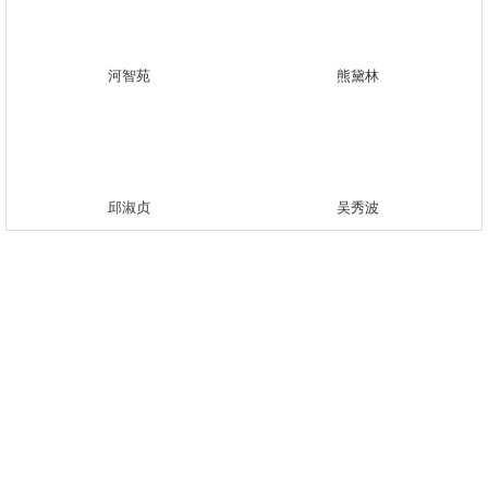
河智苑
熊黛林
邱淑贞
吴秀波