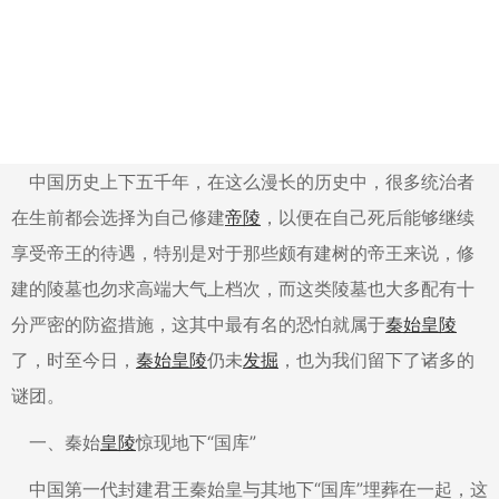
中国历史上下五千年，在这么漫长的历史中，很多统治者
在生前都会选择为自己修建
帝陵
，以便在自己死后能够继续
享受帝王的待遇，特别是对于那些颇有建树的帝王来说，修
建的陵墓也勿求高端大气上档次，而这类陵墓也大多配有十
分严密的防盗措施，这其中最有名的恐怕就属于
秦始皇陵
了，时至今日，
秦始皇陵
仍未
发掘
，也为我们留下了诸多的
谜团。
一、秦始
皇陵
惊现地下“国库”
中国第一代封建君王秦始皇与其地下“国库”埋葬在一起，这