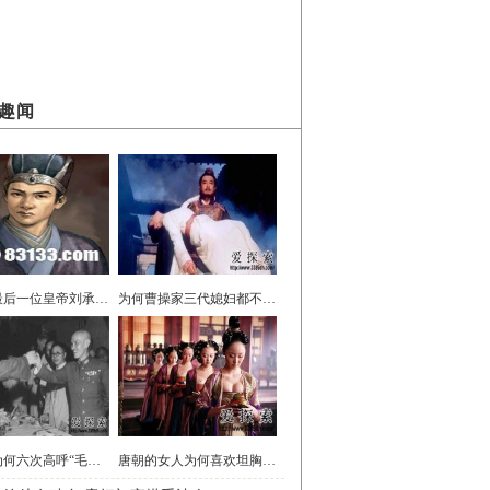
趣闻
后汉的最后一位皇帝刘承祐的一生
为何曹操家三代媳妇都不得善终？
蒋介石为何六次高呼“毛主席万岁”？原因竟是这个
唐朝的女人为何喜欢坦胸露乳？