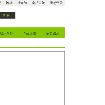
朝
隋朝
清东陵
秦始皇陵
唐朝帝陵
娱乐八卦
养生之道
搞笑图片