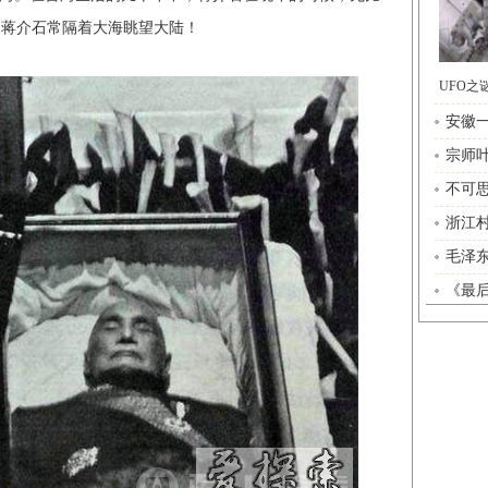
，蒋介石常隔着大海眺望大陆！
安徽
宗师
不可思
浙江
毛泽
《最后