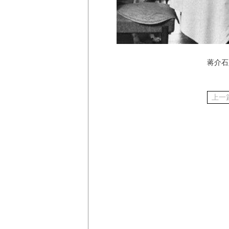
蒋介石
上一