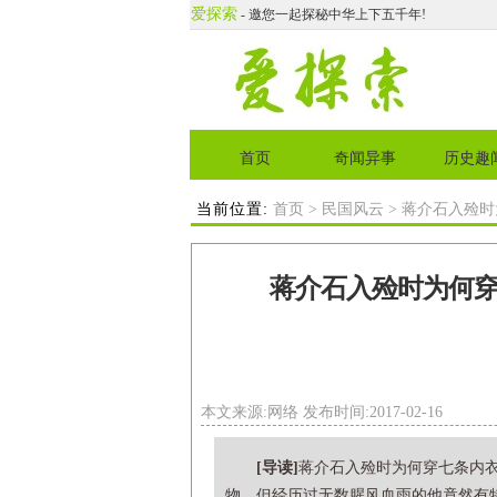
爱探索
- 邀您一起探秘中华上下五千年!
首页
奇闻异事
历史趣
当前位置:
首页
>
民国风云
> 蒋介石入殓
蒋介石入殓时为何
本文来源:网络 发布时间:2017-02-16
[导读]
蒋介石入殓时为何穿七条内
物，但经历过无数腥风血雨的他竟然有特