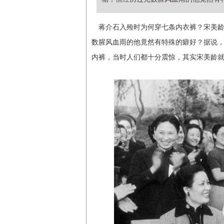
蒋介石入殓时为何穿七条内衣裤？宋美
数腥风血雨的他竟然有特殊的癖好？据说
内裤，当时人们都十分震惊，其实宋美龄