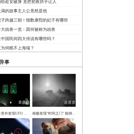
怕给处女破身 竟把初夜拱手让人
止渴的故事主人公竟然是他
妃子跨越三朝！细数康熙的妃子有哪些
十大凶兽一览：因何被称为凶兽
道中国民间四大传说有哪些吗？
正为何瞧不上海瑞？
异事
中国男子意外发现UFO 有图有真相
南极发现“时间之门” 能倒退时光30年