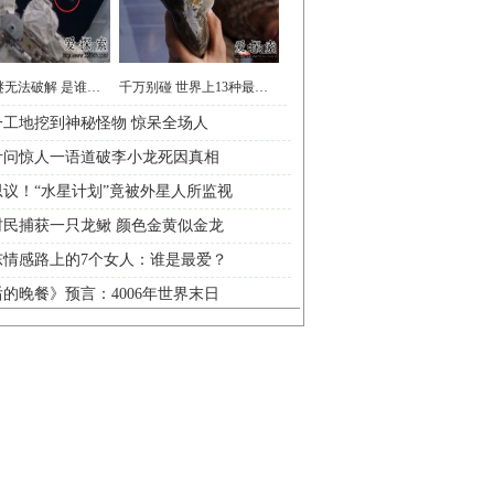
UFO之谜无法破解 是谁制造了“飞碟”
千万别碰 世界上13种最可怕淡水动物
一工地挖到神秘怪物 惊呆全场人
叶问惊人一语道破李小龙死因真相
议！“水星计划”竟被外星人所监视
村民捕获一只龙鳅 颜色金黄似金龙
东情感路上的7个女人：谁是最爱？
的晚餐》预言：4006年世界末日