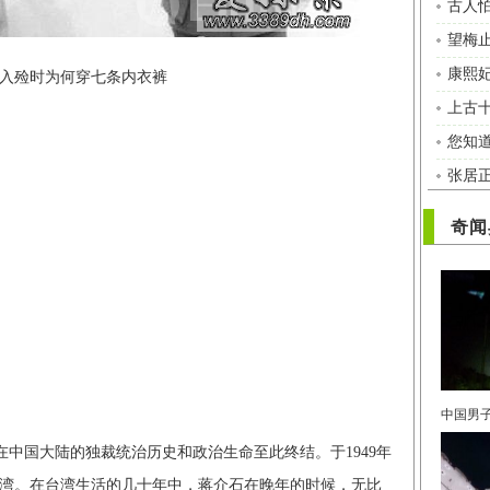
古人
望梅
康熙
入殓时为何穿七条内衣裤
上古
您知
张居
奇闻
石在中国大陆的独裁统治历史和政治生命至此终结。于1949年
败台湾。在台湾生活的几十年中，蒋介石在晚年的时候，无比