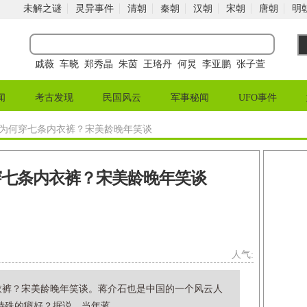
未解之谜
灵异事件
清朝
秦朝
汉朝
宋朝
唐朝
明
戚薇
车晓
郑秀晶
朱茵
王珞丹
何炅
李亚鹏
张子萱
闻
考古发现
民国风云
军事秘闻
UFO事件
时为何穿七条内衣裤？宋美龄晚年笑谈
穿七条内衣裤？宋美龄晚年笑谈
人气:
衣裤？宋美龄晚年笑谈。蒋介石也是中国的一个风云人
殊的癖好？据说，当年蒋...