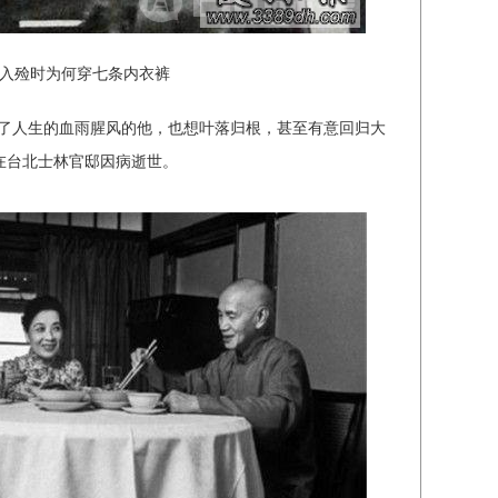
入殓时为何穿七条内衣裤
经了人生的血雨腥风的他，也想叶落归根，甚至有意回归大
石在台北士林官邸因病逝世。