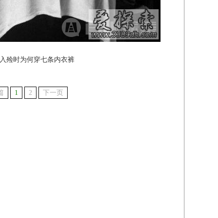
入殓时为何穿七条内衣裤
篇
1
2
下一页